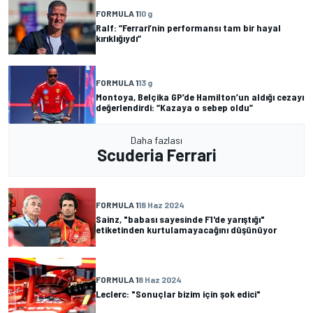
FORMULA 1
10 g
Ralf: “Ferrari’nin performansı tam bir hayal
kırıklığıydı”
FORMULA 1
13 g
Montoya, Belçika GP’de Hamilton’un aldığı cezayı
değerlendirdi: “Kazaya o sebep oldu”
Daha fazlası
Scuderia Ferrari
FORMULA 1
18 Haz 2024
Sainz, "babası sayesinde F1'de yarıştığı"
etiketinden kurtulamayacağını düşünüyor
FORMULA 1
8 Haz 2024
Leclerc: "Sonuçlar bizim için şok edici"