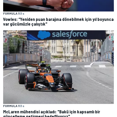
FORMULA 1
13 s
Vowles: “Yeniden puan barajına dönebilmek için yıl boyunca
var gücümüzle çalıştık"
FORMULA 1
13 s
McLaren mühendisi açıkladı: "Bakü için kapsamlı bir
güncelleme getirmeyi hedefliyoruz"