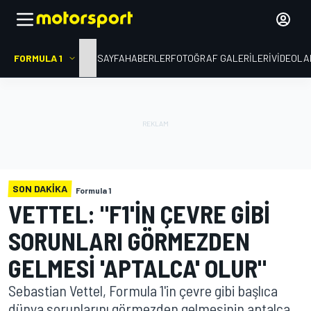
FORMULA 1
ANA SAYFA
HABERLER
FOTOĞRAF GALERILERI
VIDEOLA
SON DAKIKA
Formula 1
VETTEL: "F1'IN ÇEVRE GIBI
SORUNLARI GÖRMEZDEN
GELMESI 'APTALCA' OLUR"
Sebastian Vettel, Formula 1'in çevre gibi başlıca
dünya sorunlarını görmezden gelmesinin aptalca