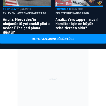
FORMULA 1
11 Şub 2018
FORMULA 1
6 Şub 2018
EKLEYEN LAWRENCE BARRETTO
EKLEYEN BEN ANDERSON
Analiz: Mercedes'in
Analiz: Verstappen, nasıl
olağanüstü yetenekli pilotu
Hamilton için en büyük
neden F1'de geri plana
tehditlerden oldu?
düştü?
DAHA FAZLASINI GÖRÜNTÜLE