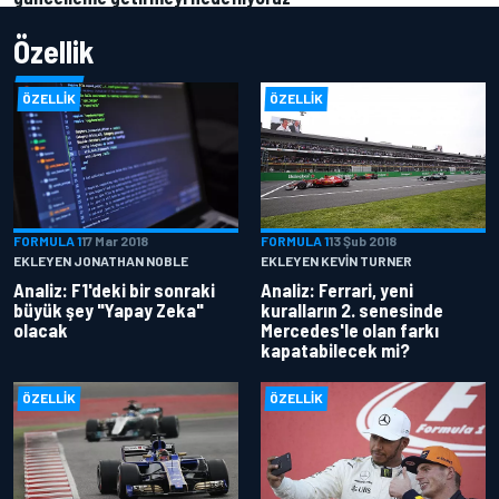
Özellik
ÖZELLIK
ÖZELLIK
FORMULA 1
17 Mar 2018
FORMULA 1
13 Şub 2018
EKLEYEN JONATHAN NOBLE
EKLEYEN KEVIN TURNER
Analiz: F1'deki bir sonraki
Analiz: Ferrari, yeni
büyük şey "Yapay Zeka"
kuralların 2. senesinde
olacak
Mercedes'le olan farkı
kapatabilecek mi?
ÖZELLIK
ÖZELLIK