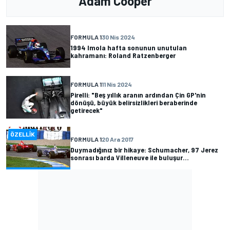
Adam Cooper
FORMULA 1
30 Nis 2024
1994 Imola hafta sonunun unutulan
kahramanı: Roland Ratzenberger
FORMULA 1
11 Nis 2024
Pirelli: "Beş yıllık aranın ardından Çin GP'nin
dönüşü, büyük belirsizlikleri beraberinde
getirecek"
ÖZELLIK
FORMULA 1
20 Ara 2017
Duymadığınız bir hikaye: Schumacher, 97 Jerez
sonrası barda Villeneuve ile buluşur...