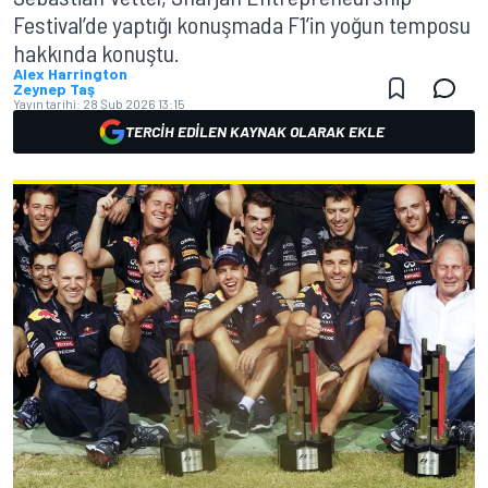
Festival’de yaptığı konuşmada F1’in yoğun temposu
hakkında konuştu.
Alex Harrington
Zeynep Taş
Yayın tarihi:
28 Şub 2026 13:15
TERCIH EDILEN KAYNAK OLARAK EKLE