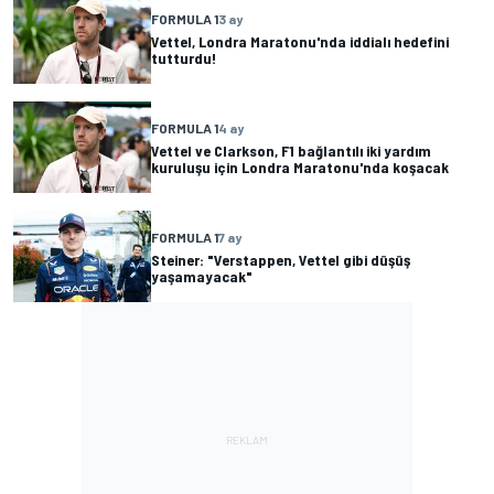
FORMULA 1
3 ay
Vettel, Londra Maratonu'nda iddialı hedefini
tutturdu!
FORMULA 1
4 ay
Vettel ve Clarkson, F1 bağlantılı iki yardım
kuruluşu için Londra Maratonu'nda koşacak
FORMULA 1
7 ay
Steiner: "Verstappen, Vettel gibi düşüş
yaşamayacak"