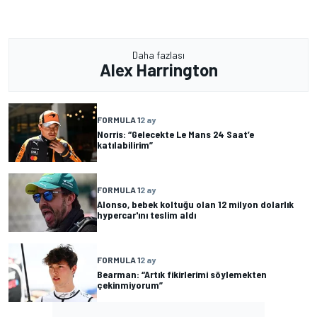
Daha fazlası
Alex Harrington
FORMULA 1
2 ay
Norris: “Gelecekte Le Mans 24 Saat’e
katılabilirim”
FORMULA 1
2 ay
Alonso, bebek koltuğu olan 12 milyon dolarlık
hypercar'ını teslim aldı
FORMULA 1
2 ay
Bearman: “Artık fikirlerimi söylemekten
çekinmiyorum”