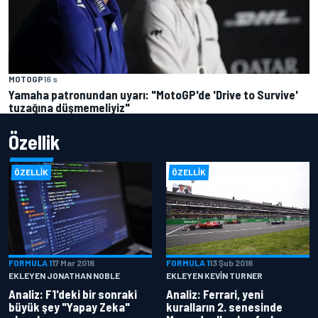
MOTOGP
16 s
Yamaha patronundan uyarı: "MotoGP'de 'Drive to Survive'
tuzağına düşmemeliyiz"
Özellik
ÖZELLIK
ÖZELLIK
FORMULA 1
17 Mar 2018
FORMULA 1
13 Şub 2018
EKLEYEN JONATHAN NOBLE
EKLEYEN KEVIN TURNER
Analiz: F1'deki bir sonraki
Analiz: Ferrari, yeni
büyük şey "Yapay Zeka"
kuralların 2. senesinde