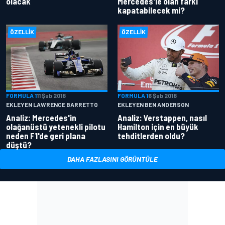
olacak
Mercedes'le olan farkı
kapatabilecek mi?
ÖZELLIK
ÖZELLIK
FORMULA 1
11 Şub 2018
FORMULA 1
6 Şub 2018
EKLEYEN LAWRENCE BARRETTO
EKLEYEN BEN ANDERSON
Analiz: Mercedes'in
Analiz: Verstappen, nasıl
olağanüstü yetenekli pilotu
Hamilton için en büyük
neden F1'de geri plana
tehditlerden oldu?
düştü?
DAHA FAZLASINI GÖRÜNTÜLE