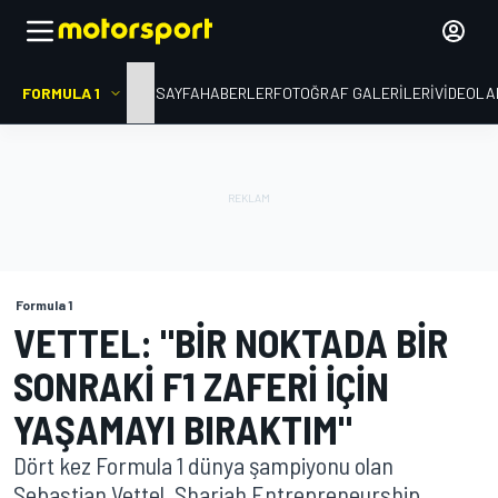
FORMULA 1
ANA SAYFA
HABERLER
FOTOĞRAF GALERILERI
VIDEOLA
Formula 1
VETTEL: "BIR NOKTADA BIR
SONRAKI F1 ZAFERI IÇIN
YAŞAMAYI BIRAKTIM"
Dört kez Formula 1 dünya şampiyonu olan
Sebastian Vettel, Sharjah Entrepreneurship