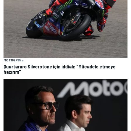
MOTOGP
15 s
Quartararo Silverstone için iddialı: "Mücadele etmeye
hazırım"