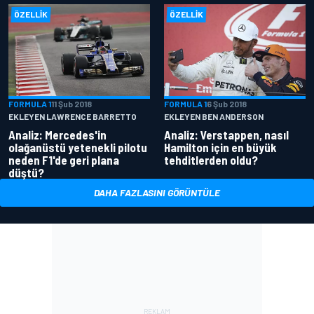
ÖZELLIK
ÖZELLIK
FORMULA 1
11 Şub 2018
FORMULA 1
6 Şub 2018
EKLEYEN LAWRENCE BARRETTO
EKLEYEN BEN ANDERSON
Analiz: Mercedes'in
Analiz: Verstappen, nasıl
olağanüstü yetenekli pilotu
Hamilton için en büyük
neden F1'de geri plana
tehditlerden oldu?
düştü?
DAHA FAZLASINI GÖRÜNTÜLE