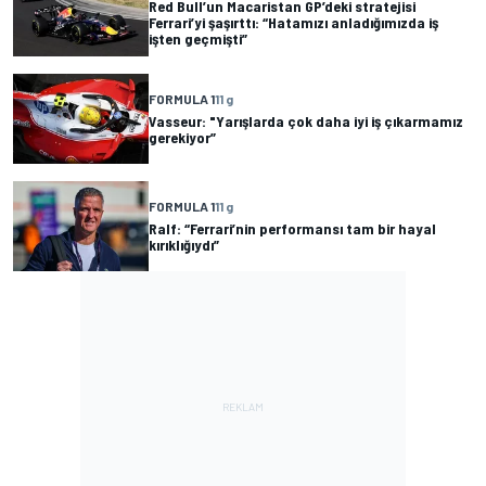
Red Bull’un Macaristan GP’deki stratejisi
Ferrari’yi şaşırttı: “Hatamızı anladığımızda iş
işten geçmişti”
FORMULA 1
11 g
Vasseur: "Yarışlarda çok daha iyi iş çıkarmamız
gerekiyor”
FORMULA 1
11 g
Ralf: “Ferrari’nin performansı tam bir hayal
kırıklığıydı”