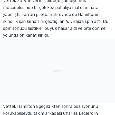
Vettel, 2018'de vermiş olduğu şampiyonluk
mücadelesinde birçok kez pahalıya mal olan hata
yapmıştı. Ferrari pilotu, Bahreyn'de de Hamilton'ın
ikincilik için kendisini geçtiği an 4. virajda spin attı. Bu
spin sonucu lastikler büyük hasar aldı ve pite dönme
yolunda ön kanat kırıldı.
Vettel, Hamilton'a geçildikten sonra pozisyonunu
koruyabilseydi, takım arkadaşı Charles Leclerc'in