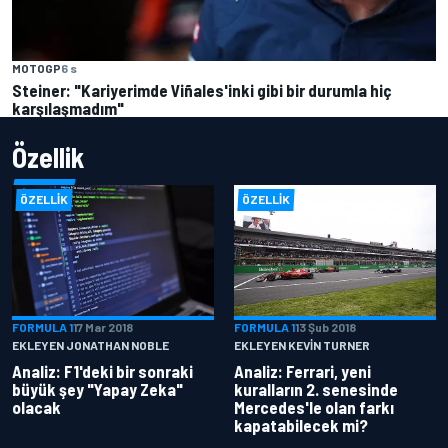
MOTOGP
6 s
Steiner: "Kariyerimde Viñales'inki gibi bir durumla hiç
karşılaşmadım"
Özellik
ÖZELLIK
ÖZELLIK
FORMULA 1
17 Mar 2018
FORMULA 1
13 Şub 2018
EKLEYEN JONATHAN NOBLE
EKLEYEN KEVIN TURNER
Analiz: F1'deki bir sonraki
Analiz: Ferrari, yeni
büyük şey "Yapay Zeka"
kuralların 2. senesinde
olacak
Mercedes'le olan farkı
kapatabilecek mi?