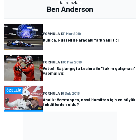
Daha fazlası
Ben Anderson
FORMULA 1
31 Mar 2019
Kubica: Russell ile aradaki fark yanıltıcı
FORMULA 1
30 Mar 2019
Vettel: Başlangıçta Leclerc ile "takım çalışması"
yapmalıyız
ÖZELLIK
FORMULA 1
6 Şub 2018
Analiz: Verstappen, nasıl Hamilton için en büyük
tehditlerden oldu?