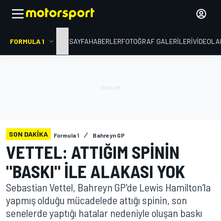
FORMULA 1
ANA SAYFA
HABERLER
FOTOĞRAF GALERILERI
VIDEOLA
SON DAKIKA
Formula 1
Bahreyn GP
VETTEL: ATTIĞIM SPININ
"BASKI" ILE ALAKASI YOK
Sebastian Vettel, Bahreyn GP'de Lewis Hamilton'la
yapmış olduğu mücadelede attığı spinin, son
senelerde yaptığı hatalar nedeniyle oluşan baskı