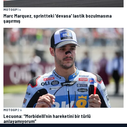
MOTOGP
1 s
Marc Marquez, sprintteki 'devasa' lastik bozulmasına
şaşırmış
MOTOGP
2 s
Lecuona: “Morbidelli’nin hareketini bir türlü
anlayamıyorum”