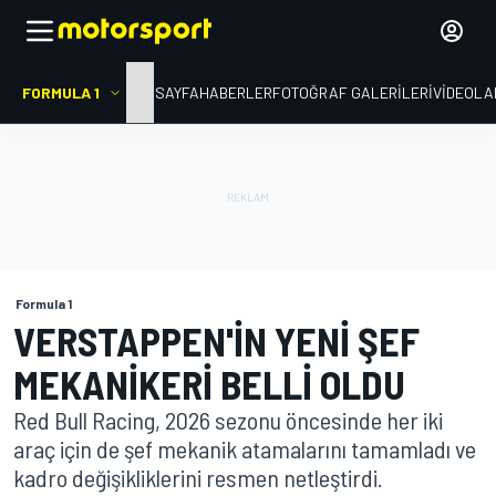
FORMULA 1
ANA SAYFA
HABERLER
FOTOĞRAF GALERILERI
VIDEOLA
Formula 1
VERSTAPPEN'IN YENI ŞEF
MEKANIKERI BELLI OLDU
Red Bull Racing, 2026 sezonu öncesinde her iki
araç için de şef mekanik atamalarını tamamladı ve
kadro değişikliklerini resmen netleştirdi.