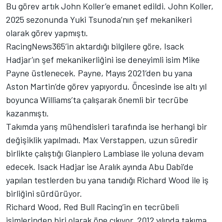
Bu görev artık John Koller’e emanet edildi. John Koller,
2025 sezonunda Yuki Tsunoda’nın şef mekanikeri
olarak görev yapmıştı.
RacingNews365’in aktardığı bilgilere göre, Isack
Hadjar’ın şef mekanikerliğini ise deneyimli isim Mike
Payne üstlenecek. Payne, Mayıs 2021’den bu yana
Aston Martin’de görev yapıyordu. Öncesinde ise altı yıl
boyunca Williams’ta çalışarak önemli bir tecrübe
kazanmıştı.
Takımda yarış mühendisleri tarafında ise herhangi bir
değişiklik yapılmadı. Max Verstappen, uzun süredir
birlikte çalıştığı Gianpiero Lambiase ile yoluna devam
edecek. Isack Hadjar ise Aralık ayında Abu Dabi’de
yapılan testlerden bu yana tanıdığı Richard Wood ile iş
birliğini sürdürüyor.
Richard Wood, Red Bull Racing’in en tecrübeli
isimlerinden biri olarak öne çıkıyor. 2012 yılında takıma