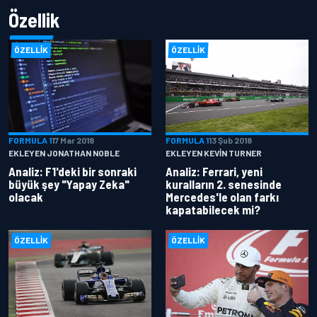
Özellik
ÖZELLIK
ÖZELLIK
FORMULA 1
17 Mar 2018
FORMULA 1
13 Şub 2018
EKLEYEN JONATHAN NOBLE
EKLEYEN KEVIN TURNER
Analiz: F1'deki bir sonraki
Analiz: Ferrari, yeni
büyük şey "Yapay Zeka"
kuralların 2. senesinde
olacak
Mercedes'le olan farkı
kapatabilecek mi?
ÖZELLIK
ÖZELLIK