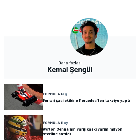
Daha fazlası
Kemal Şengül
FORMULA 1
3 g
Ferrari şasi ekibine Mercedes'ten takviye yaptı
FORMULA 1
1 ay
Ayrton Senna’nın yarış kaskı yarım milyon
sterline satıldı