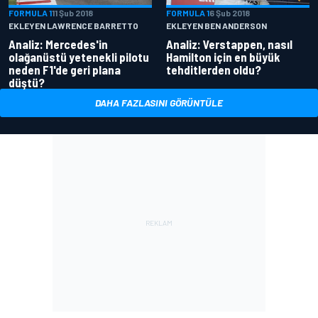
FORMULA 1
11 Şub 2018
FORMULA 1
6 Şub 2018
EKLEYEN LAWRENCE BARRETTO
EKLEYEN BEN ANDERSON
Analiz: Mercedes'in
Analiz: Verstappen, nasıl
olağanüstü yetenekli pilotu
Hamilton için en büyük
neden F1'de geri plana
tehditlerden oldu?
düştü?
DAHA FAZLASINI GÖRÜNTÜLE