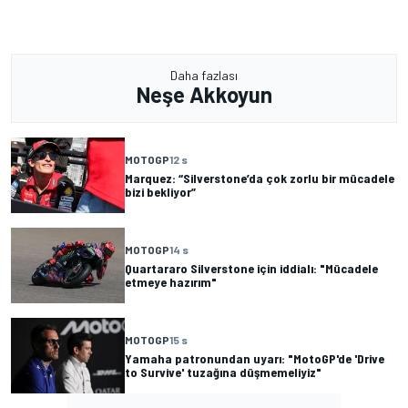
Daha fazlası
Neşe Akkoyun
MOTOGP
12 s
Marquez: “Silverstone’da çok zorlu bir mücadele
bizi bekliyor”
MOTOGP
14 s
Quartararo Silverstone için iddialı: "Mücadele
etmeye hazırım"
MOTOGP
15 s
Yamaha patronundan uyarı: "MotoGP'de 'Drive
to Survive' tuzağına düşmemeliyiz"