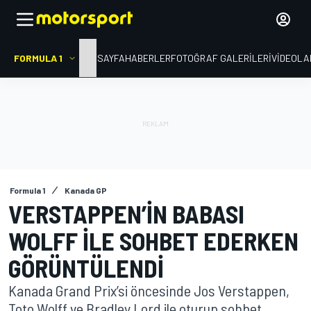
FORMULA 1
ANA SAYFA
HABERLER
FOTOĞRAF GALERILERI
VIDEOLA
Formula 1
Kanada GP
VERSTAPPEN’IN BABASI
WOLFF ILE SOHBET EDERKEN
GÖRÜNTÜLENDI
Kanada Grand Prix’si öncesinde Jos Verstappen,
Toto Wolff ve Bradley Lord ile oturup sohbet