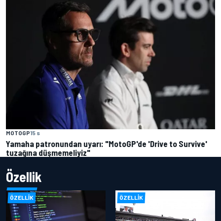
MOTOGP
15 s
Yamaha patronundan uyarı: "MotoGP'de 'Drive to Survive'
tuzağına düşmemeliyiz"
Özellik
ÖZELLIK
ÖZELLIK