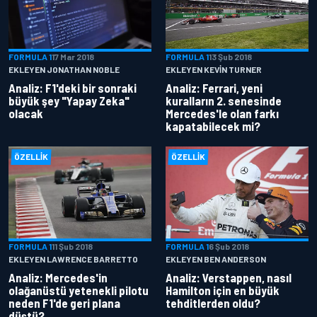
FORMULA 1
17 Mar 2018
FORMULA 1
13 Şub 2018
EKLEYEN JONATHAN NOBLE
EKLEYEN KEVIN TURNER
Analiz: F1'deki bir sonraki
Analiz: Ferrari, yeni
büyük şey "Yapay Zeka"
kuralların 2. senesinde
olacak
Mercedes'le olan farkı
kapatabilecek mi?
ÖZELLIK
ÖZELLIK
FORMULA 1
11 Şub 2018
FORMULA 1
6 Şub 2018
EKLEYEN LAWRENCE BARRETTO
EKLEYEN BEN ANDERSON
Analiz: Mercedes'in
Analiz: Verstappen, nasıl
olağanüstü yetenekli pilotu
Hamilton için en büyük
neden F1'de geri plana
tehditlerden oldu?
düştü?