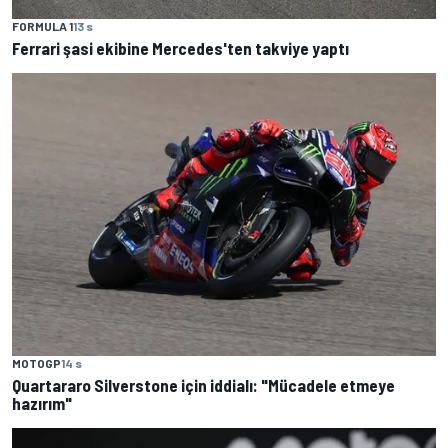
FORMULA 1
13 s
Ferrari şasi ekibine Mercedes'ten takviye yaptı
MOTOGP
14 s
Quartararo Silverstone için iddialı: "Mücadele etmeye
hazırım"