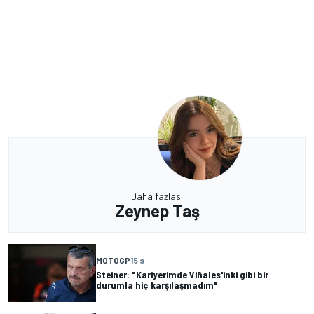
Daha fazlası
Zeynep Taş
MOTOGP
15 s
Steiner: "Kariyerimde Viñales'inki gibi bir
durumla hiç karşılaşmadım"