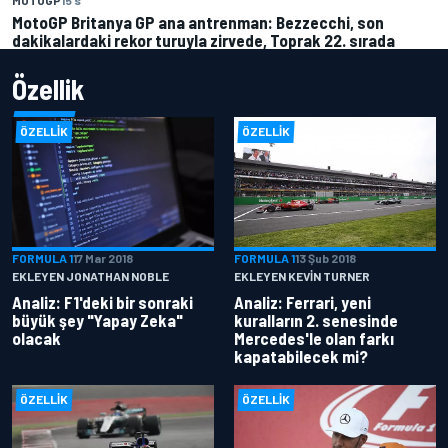
MotoGP Britanya GP ana antrenman: Bezzecchi, son
dakikalardaki rekor turuyla zirvede, Toprak 22. sırada
Özellik
ÖZELLIK
ÖZELLIK
FORMULA 1
17 Mar 2018
FORMULA 1
13 Şub 2018
EKLEYEN JONATHAN NOBLE
EKLEYEN KEVIN TURNER
Analiz: F1'deki bir sonraki
Analiz: Ferrari, yeni
büyük şey "Yapay Zeka"
kuralların 2. senesinde
olacak
Mercedes'le olan farkı
kapatabilecek mi?
ÖZELLIK
ÖZELLIK