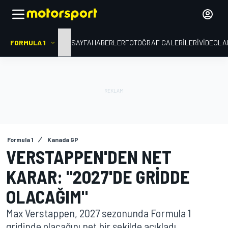
FORMULA 1
ANA SAYFA
HABERLER
FOTOĞRAF GALERILERI
VIDEOLA
Formula 1
Kanada GP
VERSTAPPEN'DEN NET
KARAR: "2027'DE GRIDDE
OLACAĞIM"
Max Verstappen, 2027 sezonunda Formula 1
gridinde olacağını net bir şekilde açıkladı.