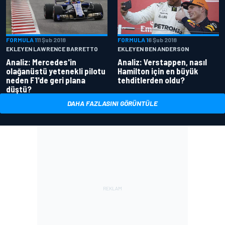
FORMULA 1
11 Şub 2018
FORMULA 1
6 Şub 2018
EKLEYEN LAWRENCE BARRETTO
EKLEYEN BEN ANDERSON
Analiz: Mercedes'in
Analiz: Verstappen, nasıl
olağanüstü yetenekli pilotu
Hamilton için en büyük
neden F1'de geri plana
tehditlerden oldu?
düştü?
DAHA FAZLASINI GÖRÜNTÜLE