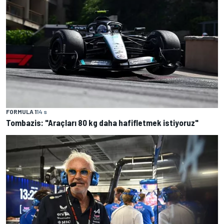
FORMULA 1
14 s
Tombazis: "Araçları 80 kg daha hafifletmek istiyoruz"