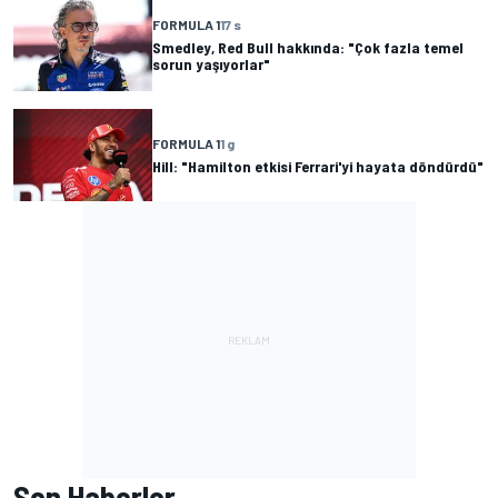
FORMULA 1
17 s
Smedley, Red Bull hakkında: "Çok fazla temel
sorun yaşıyorlar"
FORMULA 1
1 g
Hill: "Hamilton etkisi Ferrari'yi hayata döndürdü"
Son Haberler