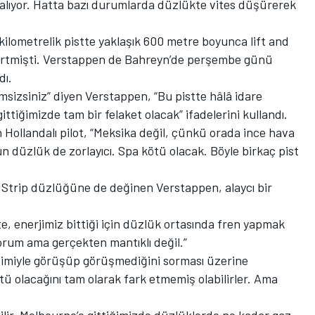
lıyor. Hatta bazı durumlarda düzlükte vites düşürerek
kilometrelik pistte yaklaşık 600 metre boyunca lift and
lirtmişti. Verstappen de Bahreyn’de perşembe günü
dı.
msizsiniz” diyen Verstappen, “Bu pistte hâlâ idare
ittiğimizde tam bir felaket olacak” ifadelerini kullandı.
Hollandalı pilot, “Meksika değil, çünkü orada ince hava
n düzlük de zorlayıcı. Spa kötü olacak. Böyle birkaç pist
ik Strip düzlüğüne de değinen Verstappen, alaycı bir
e, enerjimiz bittiği için düzlük ortasında fren yapmak
rum ama gerçekten mantıklı değil.”
timiyle görüşüp görüşmediğini sorması üzerine
ü olacağını tam olarak fark etmemiş olabilirler. Ama