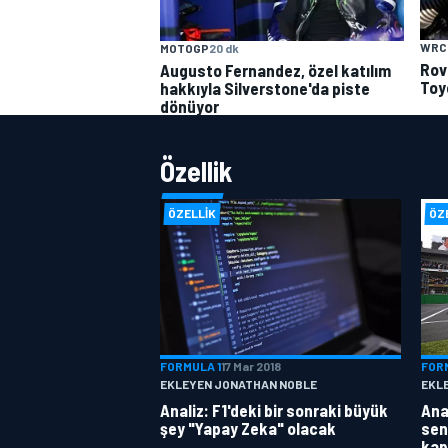
WRC
MOTOGP
20 dk
Rov
Augusto Fernandez, özel katılım
Toy
hakkıyla Silverstone'da piste
dönüyor
Özellik
ÖZELLIK
ÖZ
FORMULA 1
17 Mar 2018
FOR
EKLEYEN JONATHAN NOBLE
EKL
Analiz: F1'deki bir sonraki büyük
Anal
şey "Yapay Zeka" olacak
sen
kap