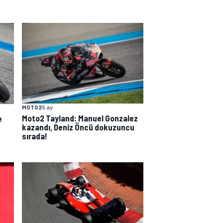
MOTO2
5 ay
Moto2 Tayland: Manuel Gonzalez
e
kazandı, Deniz Öncü dokuzuncu
sırada!