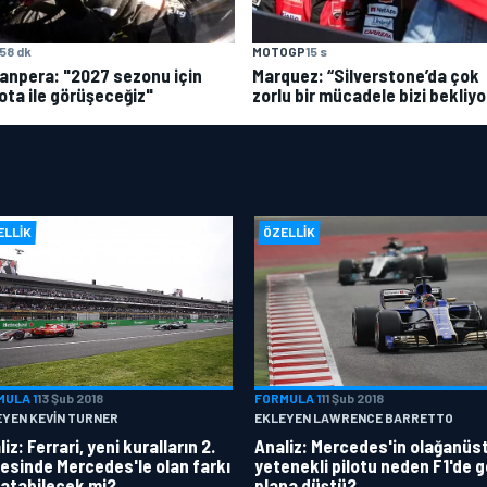
58 dk
MOTOGP
15 s
anpera: "2027 sezonu için
Marquez: “Silverstone’da çok
ota ile görüşeceğiz"
zorlu bir mücadele bizi bekliyo
ELLIK
ÖZELLIK
MULA 1
13 Şub 2018
FORMULA 1
11 Şub 2018
EYEN KEVIN TURNER
EKLEYEN LAWRENCE BARRETTO
iz: Ferrari, yeni kuralların 2.
Analiz: Mercedes'in olağanüs
esinde Mercedes'le olan farkı
yetenekli pilotu neden F1'de g
atabilecek mi?
plana düştü?