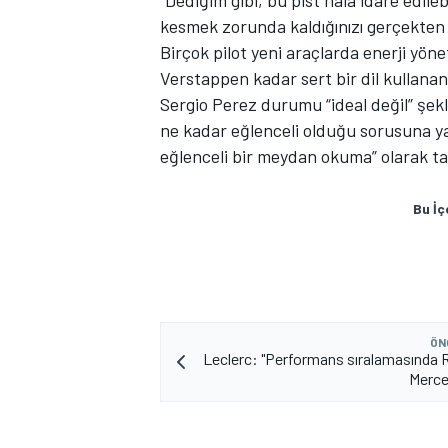
“Dediğim gibi, bu pist hâlâ idare edil
kesmek zorunda kaldığınızı gerçekten gö
Birçok pilot yeni araçlarda enerji yö
Verstappen kadar sert bir dil kullanan
Sergio Perez durumu “ideal değil” şek
ne kadar eğlenceli olduğu sorusuna ya
eğlenceli bir meydan okuma” olarak tan
Bu İç
ÖN
Leclerc: "Performans sıralamasında R
Merce