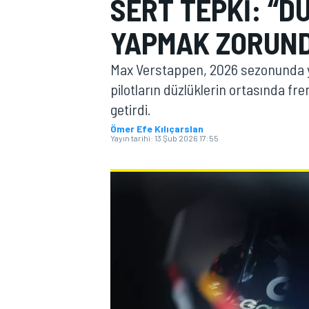
SERT TEPKI: “D
MOTOGP
YAPMAK ZORUND
Max Verstappen, 2026 sezonunda yür
pilotların düzlüklerin ortasında fre
getirdi.
Ömer Efe Kılıçarslan
Yayın tarihi:
13 Şub 2026 17:55
WORLD SUPERBIKE