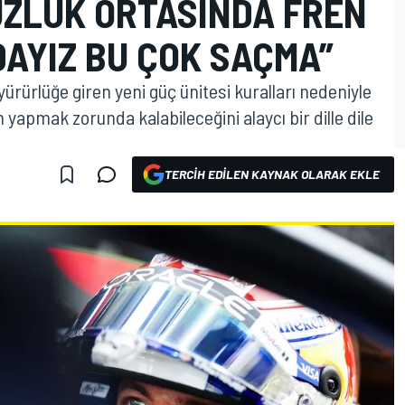
ÜZLÜK ORTASINDA FREN
AYIZ BU ÇOK SAÇMA”
ürlüğe giren yeni güç ünitesi kuralları nedeniyle
n yapmak zorunda kalabileceğini alaycı bir dille dile
TERCIH EDILEN KAYNAK OLARAK EKLE