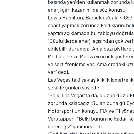
başında yeniden kullanmak zorunda ka
enerji geri kazanımı da söz konusu.
Lewis Hamilton, Barselona’daki 4.657 
coast yapmak zorunda kaldıklarını be
TÜRK SPORCULAR
yaptığı açıklamada bu tabloyu doğrula
“Düzlüklerde enerji açısından çok veri
edilebilir durumda. Ama bazı pistlere g
Melbourne ve Monza’yı örnek gösteren 
ve sert frenleme var. Ama oradaki uzu
var” dedi.
Las Vegas’taki yaklaşık iki kilometrel
şekilde şunları söyledi:
“Belki Las Vegas’ta da, o uzun düzlükt
zorunda kalacağız. Şu an buna gülüyo
Motorsport’un konuyu FIA ve F1 yöne
Verstappen, “Belki bunun ne kadar köt
göreceğiz” yanıtını verdi.