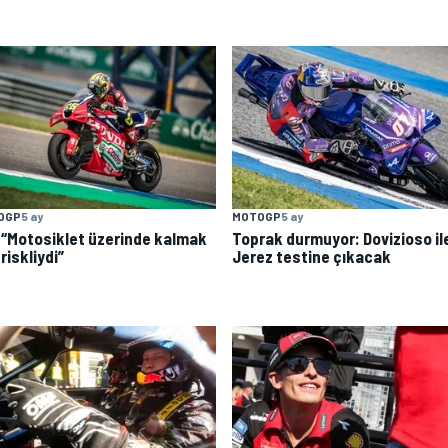
OGP
5 ay
MOTOGP
5 ay
: “Motosiklet üzerinde kalmak
Toprak durmuyor: Dovizioso il
 riskliydi”
Jerez testine çıkacak