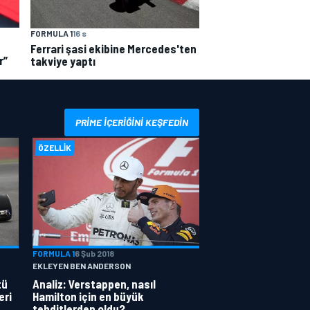
FORMULA 1
16 s
Ferrari şasi ekibine Mercedes'ten
r”
takviye yaptı
PRIME IÇERIĞINI KEŞFEDIN
ÖZELLIK
FORMULA 1
6 Şub 2018
EKLEYEN BEN ANDERSON
tü
Analiz: Verstappen, nasıl
eri
Hamilton için en büyük
tehditlerden oldu?