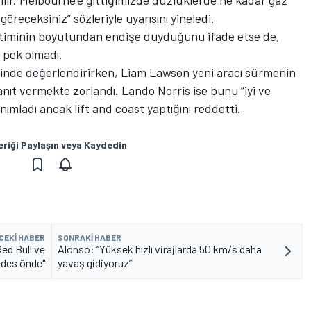
ebilir. Melbourne’e gittiğimizde düzlüklerde ne kadar gaz
receksiniz” sözleriyle uyarısını yineledi.
netiminin boyutundan endişe duyduğunu ifade etse de,
 pek olmadı.
linde değerlendirirken, Liam Lawson yeni aracı sürmenin
nıt vermekte zorlandı. Lando Norris ise bunu “iyi ve
ımladı ancak lift and coast yaptığını reddetti.
eriği Paylaşın veya Kaydedin
CEKI HABER
SONRAKI HABER
ed Bull ve
Alonso: “Yüksek hızlı virajlarda 50 km/s daha
des önde"
yavaş gidiyoruz”