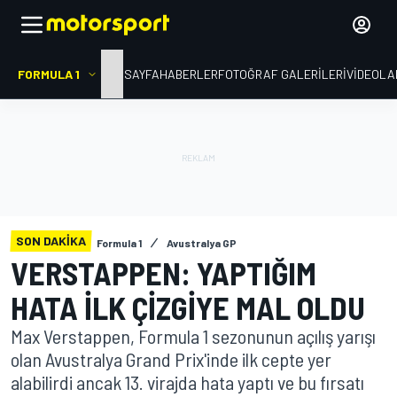
FORMULA 1
ANA SAYFA
HABERLER
FOTOĞRAF GALERILERI
VIDEOLA
SON DAKIKA
Formula 1
Avustralya GP
VERSTAPPEN: YAPTIĞIM
HATA ILK ÇIZGIYE MAL OLDU
Max Verstappen, Formula 1 sezonunun açılış yarışı
olan Avustralya Grand Prix'inde ilk cepte yer
alabilirdi ancak 13. virajda hata yaptı ve bu fırsatı