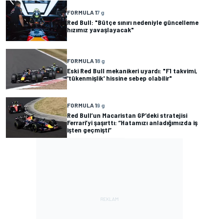
FORMULA 1
7 g
Red Bull: "Bütçe sınırı nedeniyle güncelleme
hızımız yavaşlayacak"
FORMULA 1
8 g
Eski Red Bull mekanikeri uyardı: "F1 takvimi,
'tükenmişlik' hissine sebep olabilir"
FORMULA 1
9 g
Red Bull’un Macaristan GP’deki stratejisi
Ferrari’yi şaşırttı: “Hatamızı anladığımızda iş
işten geçmişti”