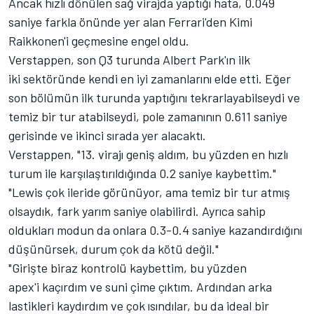
Ancak hızlı dönülen sağ virajda yaptığı hata, 0.049
saniye farkla önünde yer alan Ferrari'den Kimi
Raikkonen'i geçmesine engel oldu.
Verstappen, son Q3 turunda Albert Park'ın ilk
iki sektöründe kendi en iyi zamanlarını elde etti. Eğer
son bölümün ilk turunda yaptığını tekrarlayabilseydi ve
temiz bir tur atabilseydi, pole zamanının 0.611 saniye
gerisinde ve ikinci sırada yer alacaktı.
Verstappen, "13. virajı geniş aldım, bu yüzden en hızlı
turum ile karşılaştırıldığında 0.2 saniye kaybettim."
"Lewis çok ileride görünüyor, ama temiz bir tur atmış
olsaydık, fark yarım saniye olabilirdi. Ayrıca sahip
oldukları modun da onlara 0.3-0.4 saniye kazandırdığını
düşünürsek, durum çok da kötü değil."
"Girişte biraz kontrolü kaybettim, bu yüzden
apex'i kaçırdım ve suni çime çıktım. Ardından arka
lastikleri kaydırdım ve çok ısındılar, bu da ideal bir