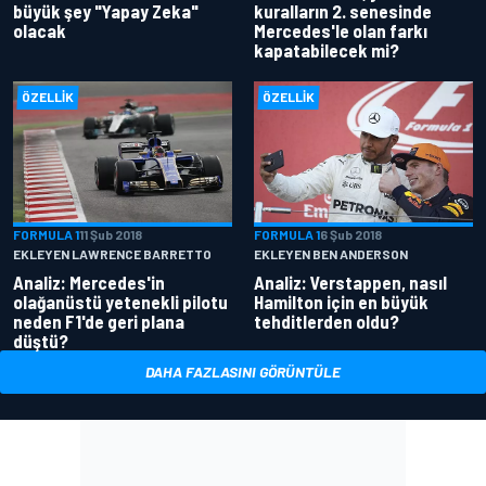
büyük şey "Yapay Zeka"
kuralların 2. senesinde
olacak
Mercedes'le olan farkı
kapatabilecek mi?
ÖZELLIK
ÖZELLIK
FORMULA 1
11 Şub 2018
FORMULA 1
6 Şub 2018
EKLEYEN LAWRENCE BARRETTO
EKLEYEN BEN ANDERSON
Analiz: Mercedes'in
Analiz: Verstappen, nasıl
olağanüstü yetenekli pilotu
Hamilton için en büyük
neden F1'de geri plana
tehditlerden oldu?
düştü?
DAHA FAZLASINI GÖRÜNTÜLE