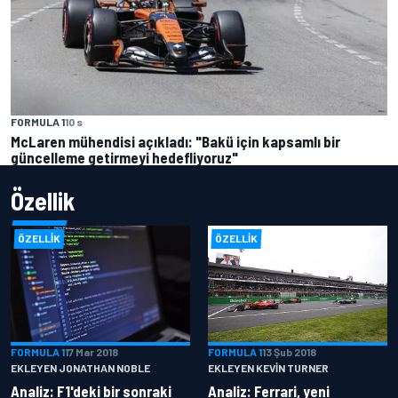
FORMULA 1
10 s
McLaren mühendisi açıkladı: "Bakü için kapsamlı bir
güncelleme getirmeyi hedefliyoruz"
Özellik
ÖZELLIK
ÖZELLIK
FORMULA 1
17 Mar 2018
FORMULA 1
13 Şub 2018
EKLEYEN JONATHAN NOBLE
EKLEYEN KEVIN TURNER
Analiz: F1'deki bir sonraki
Analiz: Ferrari, yeni