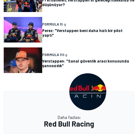
düşünüyor?
FORMULA 1
5 g
Perez: "Verstappen beni daha hızlı bir pilot
yaptı"
FORMULA 1
18 g
Verstappen: "Sanal güvenlik aracı konusunda
şanssızdık"
Daha fazlası
Red Bull Racing