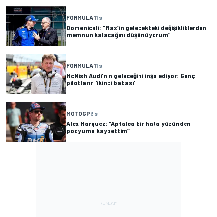
FORMULA 1
1 s
Domenicali: "Max’in gelecekteki değişikliklerden
memnun kalacağını düşünüyorum”
FORMULA 1
1 s
McNish Audi’nin geleceğini inşa ediyor: Genç
pilotların 'ikinci babası'
MOTOGP
3 s
Alex Marquez: “Aptalca bir hata yüzünden
podyumu kaybettim”