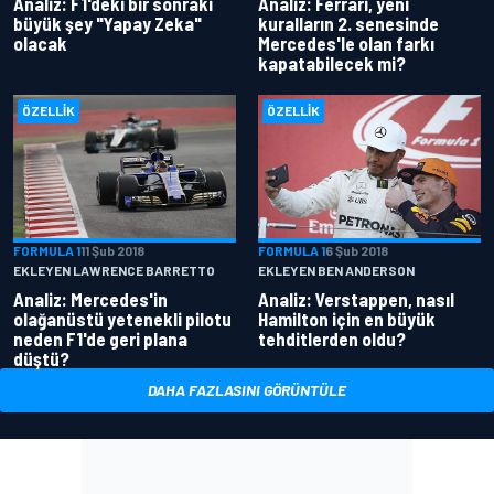
Analiz: F1'deki bir sonraki
Analiz: Ferrari, yeni
büyük şey "Yapay Zeka"
kuralların 2. senesinde
olacak
Mercedes'le olan farkı
kapatabilecek mi?
ÖZELLIK
ÖZELLIK
FORMULA 1
11 Şub 2018
FORMULA 1
6 Şub 2018
EKLEYEN LAWRENCE BARRETTO
EKLEYEN BEN ANDERSON
Analiz: Mercedes'in
Analiz: Verstappen, nasıl
olağanüstü yetenekli pilotu
Hamilton için en büyük
neden F1'de geri plana
tehditlerden oldu?
düştü?
DAHA FAZLASINI GÖRÜNTÜLE