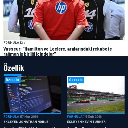
FORMULA 1
2 s
Vasseur: "Hamilton ve Leclerc, aralarındaki rekabete
rağmen iş birliği içindeler"
Özellik
ÖZELLIK
ÖZELLIK
FORMULA 1
17 Mar 2018
FORMULA 1
13 Şub 2018
EKLEYEN JONATHAN NOBLE
EKLEYEN KEVIN TURNER