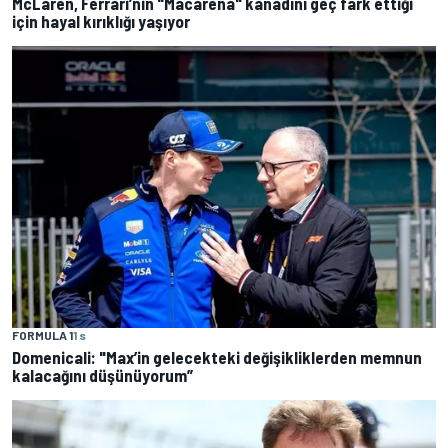
McLaren, Ferrari’nin "Macarena" kanadını geç fark ettiği
için hayal kırıklığı yaşıyor
FORMULA 1
1 s
Domenicali: "Max’in gelecekteki değişikliklerden memnun
kalacağını düşünüyorum”