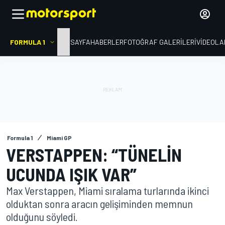
FORMULA 1
ANA SAYFA
HABERLER
FOTOĞRAF GALERILERI
VIDEOLA
Formula 1
Miami GP
VERSTAPPEN: “TÜNELIN
UCUNDA IŞIK VAR”
Max Verstappen, Miami sıralama turlarında ikinci
olduktan sonra aracın gelişiminden memnun
olduğunu söyledi.