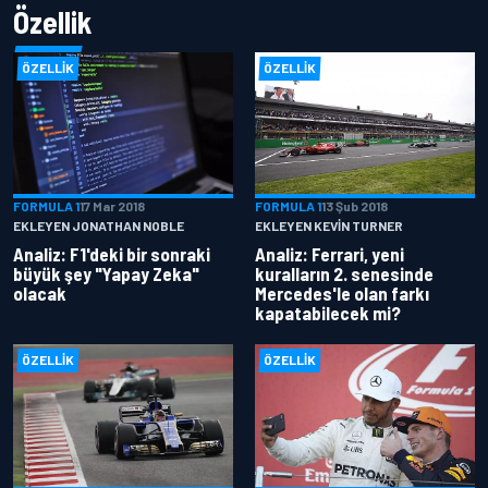
Özellik
ÖZELLIK
ÖZELLIK
FORMULA 1
17 Mar 2018
FORMULA 1
13 Şub 2018
EKLEYEN JONATHAN NOBLE
EKLEYEN KEVIN TURNER
Analiz: F1'deki bir sonraki
Analiz: Ferrari, yeni
büyük şey "Yapay Zeka"
kuralların 2. senesinde
olacak
Mercedes'le olan farkı
kapatabilecek mi?
ÖZELLIK
ÖZELLIK