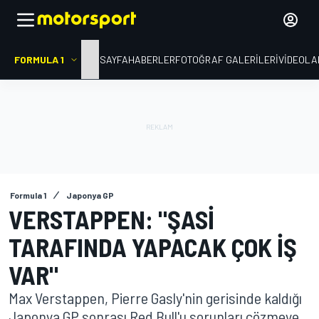
FORMULA 1
ANA SAYFA
HABERLER
FOTOĞRAF GALERILERI
VIDEOLA
Formula 1
Japonya GP
VERSTAPPEN: "ŞASI
TARAFINDA YAPACAK ÇOK IŞ
VAR"
Max Verstappen, Pierre Gasly'nin gerisinde kaldığı
Japonya GP sonrası Red Bull'u sorunları çözmeye