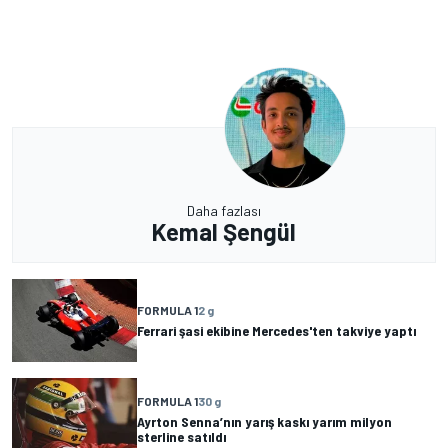
Daha fazlası
Kemal Şengül
FORMULA 1
2 g
Ferrari şasi ekibine Mercedes'ten takviye yaptı
FORMULA 1
30 g
Ayrton Senna’nın yarış kaskı yarım milyon
sterline satıldı