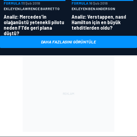
FORMULA 1
11 Şub 2018
FORMULA 1
6 Şub 2018
EKLEYEN LAWRENCE BARRETTO
EKLEYEN BEN ANDERSON
Analiz: Mercedes'in
Analiz: Verstappen, nasıl
olağanüstü yetenekli pilotu
Hamilton için en büyük
neden F1'de geri plana
tehditlerden oldu?
düştü?
DAHA FAZLASINI GÖRÜNTÜLE