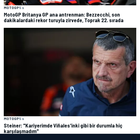
MOTOGP
5 s
MotoGP Britanya GP ana antrenman: Bezzecchi, son
dakikalardaki rekor turuyla zirvede, Toprak 22. sırada
MOTOGP
5 s
Steiner: "Kariyerimde Viñales'inki gibi bir durumla hiç
karşılaşmadım"