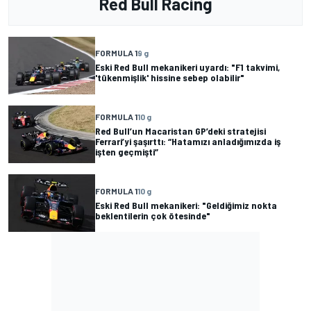
Red Bull Racing
FORMULA 1
9 g
Eski Red Bull mekanikeri uyardı: "F1 takvimi,
'tükenmişlik' hissine sebep olabilir"
FORMULA 1
10 g
Red Bull’un Macaristan GP’deki stratejisi
Ferrari’yi şaşırttı: “Hatamızı anladığımızda iş
işten geçmişti”
FORMULA 1
10 g
Eski Red Bull mekanikeri: "Geldiğimiz nokta
beklentilerin çok ötesinde"