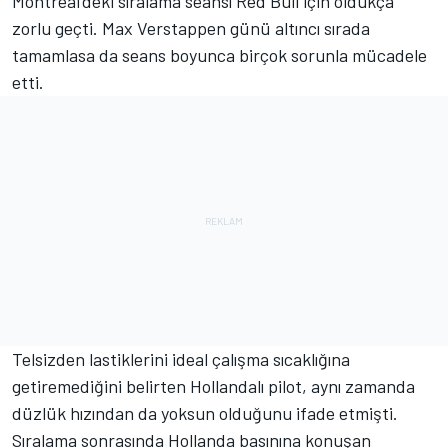
Montreal'deki sıralama seansı Red Bull için oldukça
zorlu geçti.
Max Verstappen
günü altıncı sırada
tamamlasa da seans boyunca birçok sorunla mücadele
etti.
Telsizden lastiklerini ideal çalışma sıcaklığına
getiremediğini belirten Hollandalı pilot, aynı zamanda
düzlük hızından da yoksun olduğunu ifade etmişti.
Sıralama sonrasında Hollanda basınına konuşan