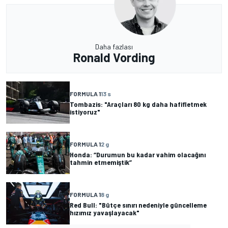
Daha fazlası
Ronald Vording
FORMULA 1
13 s
Tombazis: "Araçları 80 kg daha hafifletmek
istiyoruz"
FORMULA 1
2 g
Honda: “Durumun bu kadar vahim olacağını
tahmin etmemiştik”
FORMULA 1
8 g
Red Bull: "Bütçe sınırı nedeniyle güncelleme
hızımız yavaşlayacak"