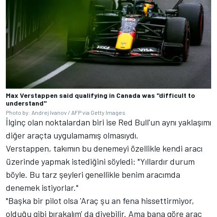
Max Verstappen said qualifying in Canada was "difficult to
understand"
Photo by: Andrej Ivanov / AFP via Getty Images
İlginç olan noktalardan biri ise Red Bull'un aynı yaklaşımı
diğer araçta uygulamamış olmasıydı.
Verstappen, takımın bu denemeyi özellikle kendi aracı
üzerinde yapmak istediğini söyledi: "Yıllardır durum
böyle. Bu tarz şeyleri genellikle benim aracımda
denemek istiyorlar."
"Başka bir pilot olsa 'Araç şu an fena hissettirmiyor,
olduğu gibi bırakalım' da diyebilir. Ama bana göre araç