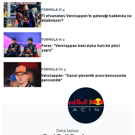
FORMULA 1
3 g
F1 efsaneleri, Verstappen'in geleceği hakkında ne
düşünüyor?
FORMULA 1
6 g
Perez: "Verstappen beni daha hızlı bir pilot
yaptı"
FORMULA 1
19 g
Verstappen: "Sanal güvenlik aracı konusunda
şanssızdık"
Daha fazlası