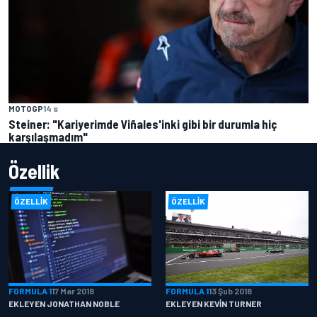
MOTOGP
14 s
Steiner: "Kariyerimde Viñales'inki gibi bir durumla hiç
karşılaşmadım"
Özellik
ÖZELLIK
ÖZELLIK
FORMULA 1
17 Mar 2018
FORMULA 1
13 Şub 2018
EKLEYEN JONATHAN NOBLE
EKLEYEN KEVIN TURNER