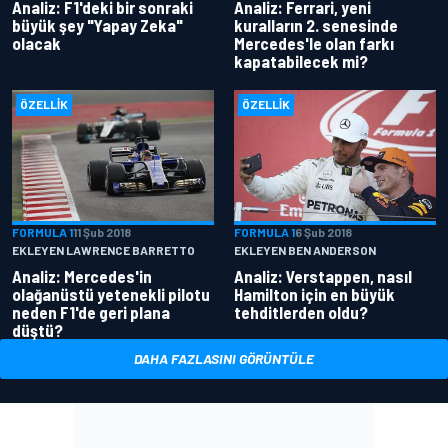
Analiz: F1'deki bir sonraki
Analiz: Ferrari, yeni
büyük şey "Yapay Zeka"
kuralların 2. senesinde
olacak
Mercedes'le olan farkı
kapatabilecek mi?
ÖZELLIK
ÖZELLIK
FORMULA 1
11 Şub 2018
FORMULA 1
6 Şub 2018
EKLEYEN LAWRENCE BARRETTO
EKLEYEN BEN ANDERSON
Analiz: Mercedes'in
Analiz: Verstappen, nasıl
olağanüstü yetenekli pilotu
Hamilton için en büyük
neden F1'de geri plana
tehditlerden oldu?
düştü?
DAHA FAZLASINI GÖRÜNTÜLE