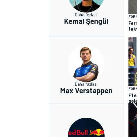
Daha fazlası
FORM
Kemal Şengül
Fer
tak
Daha fazlası
Max Verstappen
FORM
F1 
gel