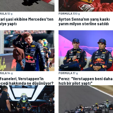
ULA 1
2 g
FORMULA 1
30 g
rari şasi ekibine Mercedes'ten
Ayrton Senna’nın yarış kaskı
viye yaptı
yarım milyon sterline satıldı
FORMULA 1
7 g
ULA 1
4 g
Perez: "Verstappen beni daha
efsaneleri, Verstappen'in
hızlı bir pilot yaptı"
eceği hakkında ne düşünüyor?