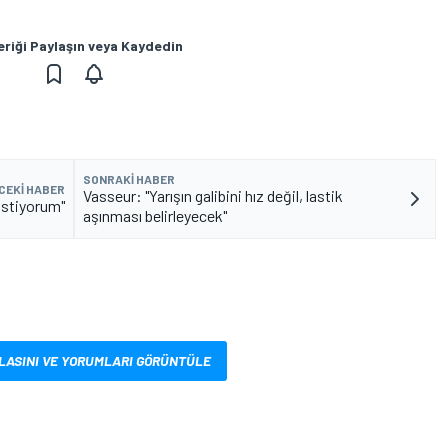
eriği Paylaşın veya Kaydedin
SONRAKI HABER
CEKI HABER
Vasseur: "Yarışın galibini hız değil, lastik
 istiyorum"
aşınması belirleyecek"
LASINI VE YORUMLARI GÖRÜNTÜLE