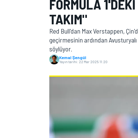
FORMULA 1'DEKI
MOTOGP
TAKIM"
Red Bull'dan Max Verstappen, Çin'de
geçirmesinin ardından Avusturyalı
söylüyor.
Kemal Şengül
Yayın tarihi:
22 Mar 2025 11:20
WORLD SUPERBIKE