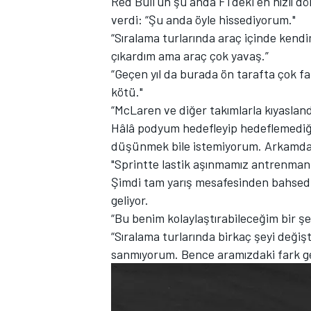
Red Bull'un şu anda F1'deki en hızlı 
verdi: “Şu anda öyle hissediyorum."
“Sıralama turlarında araç içinde kendi
çıkardım ama araç çok yavaş.”
“Geçen yıl da burada ön tarafta çok f
TÜRK SPORCULAR
kötü."
“McLaren ve diğer takımlarla kıyasland
Hâlâ podyum hedefleyip hedeflemediği
düşünmek bile istemiyorum. Arkamdan 
"Sprintte lastik aşınmamız antrenmanla
Şimdi tam yarış mesafesinden bahsedi
geliyor.
“Bu benim kolaylaştırabileceğim bir 
“Sıralama turlarında birkaç şeyi deği
sanmıyorum. Bence aramızdaki fark ge