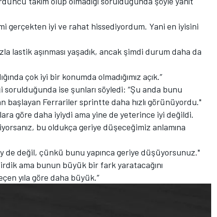
dördüncü takım olup olmadığı sorulduğunda şöyle yanıt
mi gerçekten iyi ve rahat hissediyordum. Yani en iyisini
azla lastik aşınması yaşadık, ancak şimdi durum daha da
ığında çok iyi bir konumda olmadığımız açık.”
 sorulduğunda ise şunları söyledi: “Şu anda bunu
başlayan Ferrariler sprintte daha hızlı görünüyordu."
ra göre daha iyiydi ama yine de yeterince iyi değildi.
yorsanız, bu oldukça geriye düşeceğimiz anlamına
şey de değil, çünkü bunu yapınca geriye düşüyorsunuz."
ştirdik ama bunun büyük bir fark yaratacağını
çen yıla göre daha büyük.”