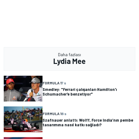
Daha fazlası
Lydia Mee
FORMULA 1
7 s
Smedley: "Ferrari çalışanları Hamilton'ı
Schumacher'e benzetiyor"
FORMULA 1
8 s
Szafnauer anlattı: Wolff, Force India’nın pembe
tasarımına nasıl katkı sağladı?