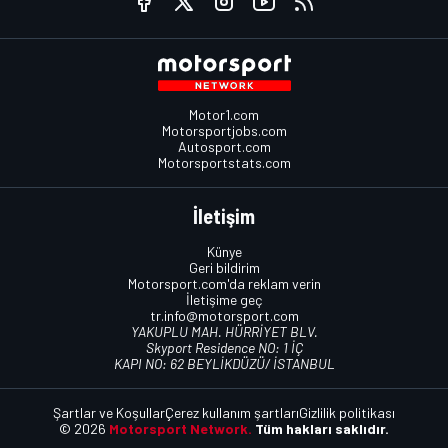
Motor1.com
Motorsportjobs.com
Autosport.com
Motorsportstats.com
İletişim
Künye
Geri bildirim
Motorsport.com'da reklam verin
İletişime geç
tr.info@motorsport.com
YAKUPLU MAH. HÜRRİYET BLV.
Skyport Residence NO: 1 İÇ
KAPI NO: 62 BEYLİKDÜZÜ/ İSTANBUL
Şartlar ve Koşullar
Çerez kullanım şartları
Gizlilik politikası
© 2026
Motorsport Network.
Tüm hakları saklıdır.