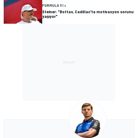
FORMULA 1
11 s
Steiner: "Bottas, Cadillac'ta motivasyon sorunu
yaşıyor"