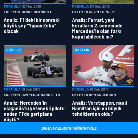
FORMULA 1
17 Mar 2018
FORMULA 1
13 Şub 2018
EKLEYEN JONATHAN NOBLE
EKLEYEN KEVIN TURNER
Analiz: F1'deki bir sonraki
Analiz: Ferrari, yeni
büyük şey "Yapay Zeka"
kuralların 2. senesinde
olacak
Mercedes'le olan farkı
kapatabilecek mi?
ÖZELLIK
ÖZELLIK
FORMULA 1
11 Şub 2018
FORMULA 1
6 Şub 2018
EKLEYEN LAWRENCE BARRETTO
EKLEYEN BEN ANDERSON
Analiz: Mercedes'in
Analiz: Verstappen, nasıl
olağanüstü yetenekli pilotu
Hamilton için en büyük
neden F1'de geri plana
tehditlerden oldu?
düştü?
DAHA FAZLASINI GÖRÜNTÜLE