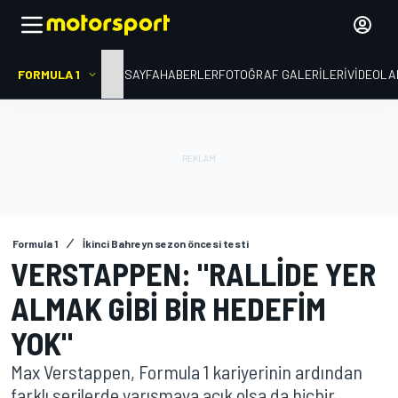
FORMULA 1
ANA SAYFA
HABERLER
FOTOĞRAF GALERILERI
VIDEOLA
Formula 1
İkinci Bahreyn sezon öncesi testi
VERSTAPPEN: "RALLIDE YER
ALMAK GIBI BIR HEDEFIM
YOK"
Max Verstappen, Formula 1 kariyerinin ardından
farklı serilerde yarışmaya açık olsa da hiçbir