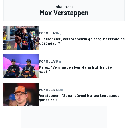
Daha fazlası
Max Verstappen
FORMULA 1
4 g
F1 efsaneleri, Verstappen'in geleceği hakkında ne
düşünüyor?
FORMULA 1
7 g
Perez: "Verstappen beni daha hızlı bir pilot
yaptı"
FORMULA 1
20 g
Verstappen: "Sanal güvenlik aracı konusunda
şanssızdık"