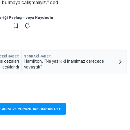
 bulmaya çalışmalıyız." dedi.
eriği Paylaşın veya Kaydedin
CEKI HABER
SONRAKI HABER
sı cezaları
Hamilton: "Ne yazık ki inanılmaz derecede
açıklandı
yavaştık"
LASINI VE YORUMLARI GÖRÜNTÜLE