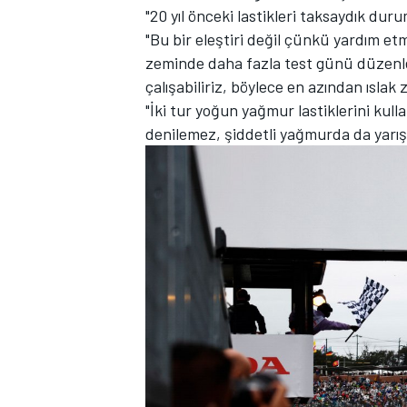
"20 yıl önceki lastikleri taksaydık dur
"Bu bir eleştiri değil çünkü yardım et
zeminde daha fazla test günü düzenleye
çalışabiliriz, böylece en azından ısla
"İki tur yoğun yağmur lastiklerini kull
denilemez, şiddetli yağmurda da yarış
MOTOSİKLET