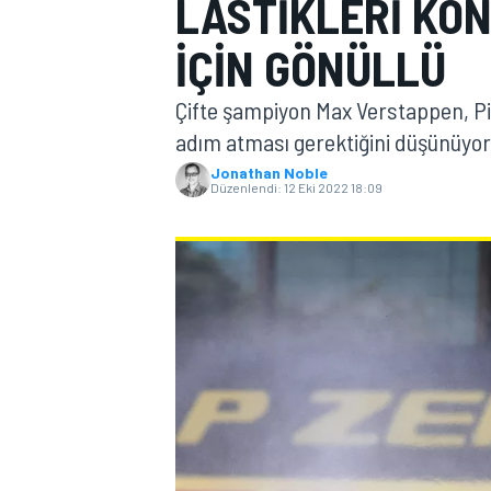
LASTIKLERI KO
MOTOGP
IÇIN GÖNÜLLÜ
Çifte şampiyon Max Verstappen, Pire
adım atması gerektiğini düşünüyor 
Jonathan Noble
Düzenlendi:
12 Eki 2022 18:09
WORLD SUPERBIKE