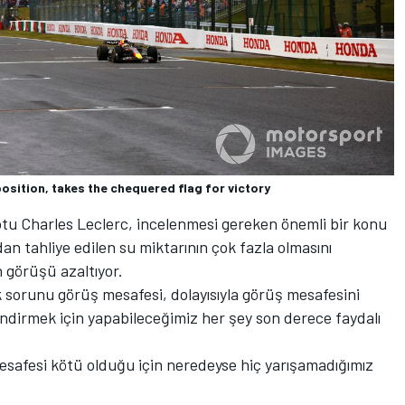
osition, takes the chequered flag for victory
otu Charles Leclerc, incelenmesi gereken önemli bir konu
dan tahliye edilen su miktarının çok fazla olmasını
n görüşü azaltıyor.
 sorunu görüş mesafesi, dolayısıyla görüş mesafesini
a indirmek için yapabileceğimiz her şey son derece faydalı
mesafesi kötü olduğu için neredeyse hiç yarışamadığımız