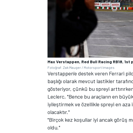
Max Verstappen, Red Bull Racing RB18, 1st p
Fotoğraf: Zak Mauger / Motorsport Images
Verstappen'e destek veren Ferrari pil
başlığı olarak mevcut lastikler tarafın
gösteriyor, çünkü bu spreyi arttırırke
Leclerc, "Bence bu araçların en büyük
iyileştirmek ve özellikle spreyi en az
olacaktır."
"Birçok kez koşullar iyi ancak görüş 
oldu."