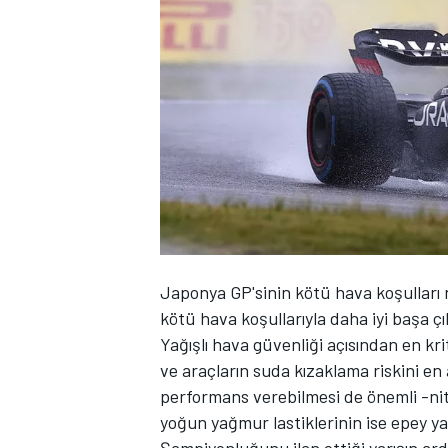
WRC
Japonya GP'sinin kötü hava koşulları n
kötü hava koşullarıyla daha iyi başa ç
Yağışlı hava güvenliği açısından en krit
ve araçların suda kızaklama riskini en
performans verebilmesi de önemli -nitek
yoğun yağmur lastiklerinin ise epey yav
Şampiyonluğunu ilan ettiği yarışın ard