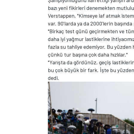
bazı yeni fikirleri denemekten mutlulu
Verstappen, "Kimseye laf atmak istem
var. 90'larda ya da 2000'lerin başında 
"Birkaç test günü geçirmekten ve tüm
TÜRK SPORCULAR
daha iyi yağmur lastiklerine ihtiyacım
fazla su tahliye edemiyor. Bu yüzden h
çünkü tur başına çok daha hızlılar."
"Yarışta da gördünüz, geçiş lastikleri
bu çok büyük bir fark. İşte bu yüzden
dedi.