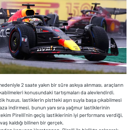
edeniyle 2 saate yakın bir süre askıya alınması, araçların
ıkabilmeleri konusundaki tartışmaları da alevlendirdi.
ik husus, lastiklerin pistteki aşırı suyla başa çıkabilmesi
 aza indirmesi, bunun yanı sıra yağmur lastiklerinin
im Pirelli'nin geçiş lastiklerinin iyi performans verdiği,
aş kaldığı bilinen bir gerçek.
ından konuşan Verstappen, Pirelli ile birlikte çalışarak