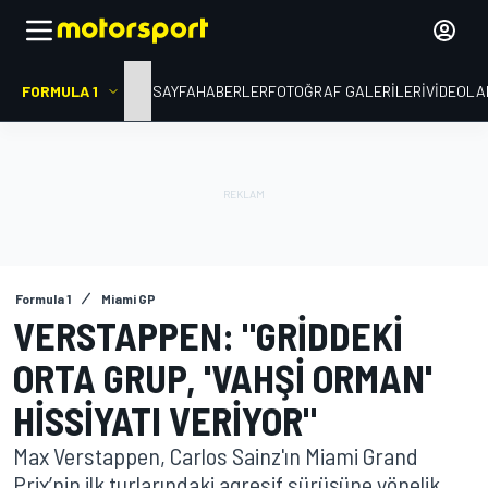
FORMULA 1
ANA SAYFA
HABERLER
FOTOĞRAF GALERILERI
VIDEOLA
Formula 1
Miami GP
VERSTAPPEN: "GRIDDEKI
ORTA GRUP, 'VAHŞI ORMAN'
HISSIYATI VERIYOR"
Max Verstappen, Carlos Sainz'ın Miami Grand
Prix’nin ilk turlarındaki agresif sürüşüne yönelik