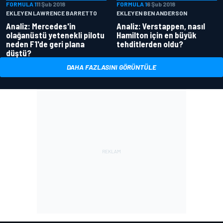
FORMULA 1
11 Şub 2018
FORMULA 1
6 Şub 2018
EKLEYEN LAWRENCE BARRETTO
EKLEYEN BEN ANDERSON
Analiz: Mercedes'in
Analiz: Verstappen, nasıl
olağanüstü yetenekli pilotu
Hamilton için en büyük
neden F1'de geri plana
tehditlerden oldu?
düştü?
DAHA FAZLASINI GÖRÜNTÜLE