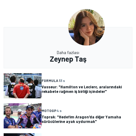
Daha fazlası
Zeynep Taş
FORMULA 1
3 s
Vasseur: "Hamilton ve Leclerc, aralarındaki
rekabete rağmen iş birliği içindeler"
MOTOGP
4 s
Toprak: "Hedefim Aragon'da diğer Yamaha
sürücülerine ayak uydurmak"