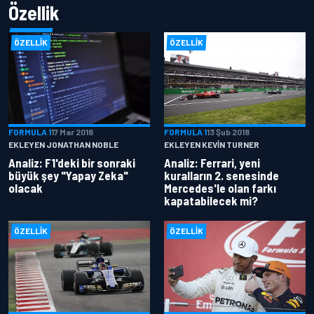
Özellik
ÖZELLIK
ÖZELLIK
FORMULA 1
17 Mar 2018
FORMULA 1
13 Şub 2018
EKLEYEN JONATHAN NOBLE
EKLEYEN KEVIN TURNER
Analiz: F1'deki bir sonraki
Analiz: Ferrari, yeni
büyük şey "Yapay Zeka"
kuralların 2. senesinde
olacak
Mercedes'le olan farkı
kapatabilecek mi?
ÖZELLIK
ÖZELLIK