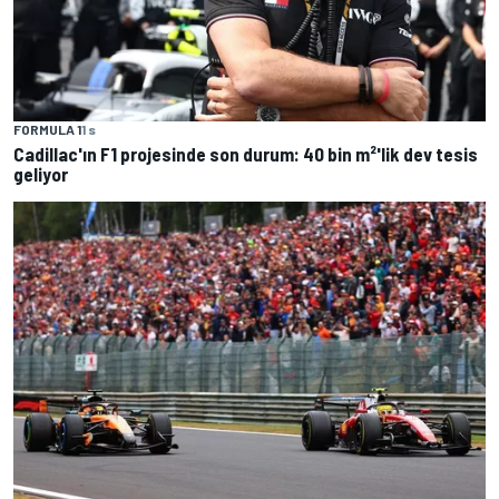
FORMULA 1
1 s
Cadillac'ın F1 projesinde son durum: 40 bin m²'lik dev tesis
geliyor