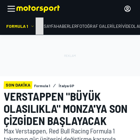
FORMULA 1
ANA SAYFA
HABERLER
FOTOĞRAF GALERILERI
VIDEOLA
SON DAKIKA
Formula 1
İtalya GP
VERSTAPPEN "BÜYÜK
OLASILIKLA" MONZA'YA SON
ÇIZGIDEN BAŞLAYACAK
Max Verstappen, Red Bull Racing Formula 1
takımının güç ünitesini değiştirme kararıyla