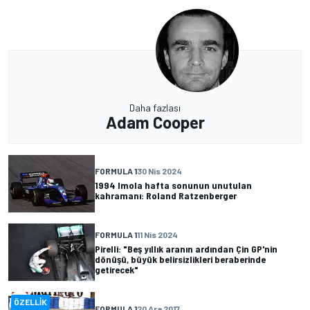
Daha fazlası
Adam Cooper
FORMULA 1
30 Nis 2024
1994 Imola hafta sonunun unutulan
kahramanı: Roland Ratzenberger
FORMULA 1
11 Nis 2024
Pirelli: "Beş yıllık aranın ardından Çin GP'nin
dönüşü, büyük belirsizlikleri beraberinde
getirecek"
ÖZELLIK
FORMULA 1
20 Ara 2017