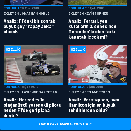
FORMULA 1
17 Mar 2018
FORMULA 1
13 Şub 2018
EKLEYEN JONATHAN NOBLE
EKLEYEN KEVIN TURNER
Analiz: F1'deki bir sonraki
Analiz: Ferrari, yeni
büyük şey "Yapay Zeka"
kuralların 2. senesinde
olacak
Mercedes'le olan farkı
kapatabilecek mi?
ÖZELLIK
ÖZELLIK
FORMULA 1
11 Şub 2018
FORMULA 1
6 Şub 2018
EKLEYEN LAWRENCE BARRETTO
EKLEYEN BEN ANDERSON
Analiz: Mercedes'in
Analiz: Verstappen, nasıl
olağanüstü yetenekli pilotu
Hamilton için en büyük
neden F1'de geri plana
tehditlerden oldu?
düştü?
DAHA FAZLASINI GÖRÜNTÜLE