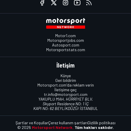
Motor1.com
Motorsportjobs.com
Autosport.com
Motorsportstats.com
İletişim
Künye
Geri bildirim
Motorsport.com'da reklam verin
İletişime geç
tr.info@motorsport.com
YAKUPLU MAH. HÜRRİYET BLV.
Skyport Residence NO: 1 İÇ
KAPI NO: 62 BEYLİKDÜZÜ/ İSTANBUL
Şartlar ve Koşullar
Çerez kullanım şartları
Gizlilik politikası
© 2026
Motorsport Network.
Tüm hakları saklıdır.