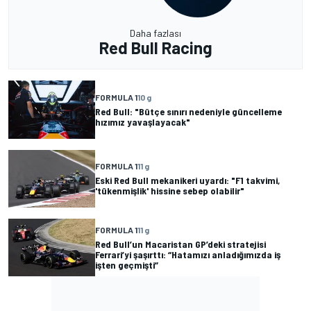
Daha fazlası
Red Bull Racing
FORMULA 1
10 g
Red Bull: "Bütçe sınırı nedeniyle güncelleme
hızımız yavaşlayacak"
FORMULA 1
11 g
Eski Red Bull mekanikeri uyardı: "F1 takvimi,
'tükenmişlik' hissine sebep olabilir"
FORMULA 1
11 g
Red Bull’un Macaristan GP’deki stratejisi
Ferrari’yi şaşırttı: “Hatamızı anladığımızda iş
işten geçmişti”