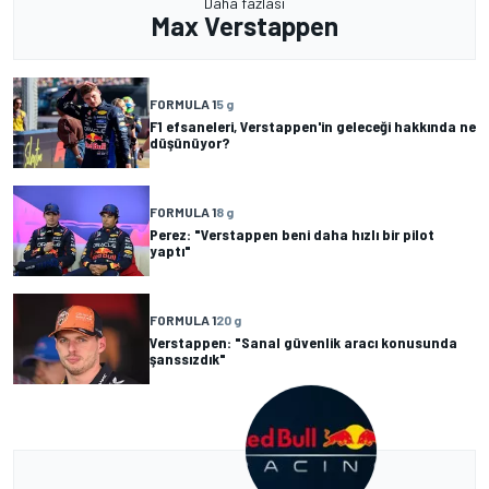
Daha fazlası
Max Verstappen
FORMULA 1
5 g
F1 efsaneleri, Verstappen'in geleceği hakkında ne
düşünüyor?
FORMULA 1
8 g
Perez: "Verstappen beni daha hızlı bir pilot
yaptı"
FORMULA 1
20 g
Verstappen: "Sanal güvenlik aracı konusunda
şanssızdık"