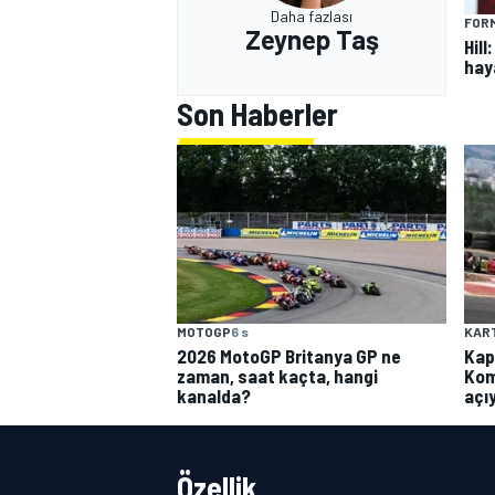
Daha fazlası
FORM
Zeynep Taş
Hill
hay
Son Haberler
MOTOGP
6 s
KAR
2026 MotoGP Britanya GP ne
Kap
zaman, saat kaçta, hangi
Kom
kanalda?
açı
Özellik