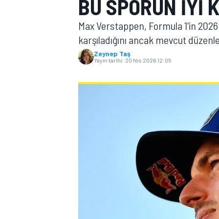
BU SPORUN IYI 
MOTOGP
Max Verstappen, Formula 1'in 2026 t
karşıladığını ancak mevcut düzenl
Zeynep Taş
Yayın tarihi:
20 Nis 2026 12:05
WORLD SUPERBIKE