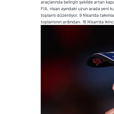
araçlarında belirgin şekilde artan kap
FIA, nisan ayındaki uzun arada yeni ku
toplantı düzenliyor. 9 Nisan'da takımla
toplantının ardından, 16 Nisan’da ikinc
TÜRK SPORCULAR