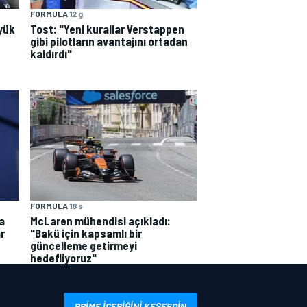
FORMULA 1
2 g
Tost: "Yeni kurallar Verstappen
yük
gibi pilotların avantajını ortadan
kaldırdı"
FORMULA 1
8 s
a
McLaren mühendisi açıkladı:
r
"Bakü için kapsamlı bir
güncelleme getirmeyi
hedefliyoruz"
PRIME IÇERIĞINI KEŞFEDIN