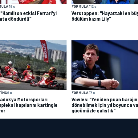
ULA 1
9 s
FORMULA 1
12 s
: "Hamilton etkisi Ferrari'yi
Verstappen: "Hayattaki en bü
ata döndürdü"
ödülüm kızım Lily"
TING
6 s
FORMULA 1
7 s
adokya Motorsporları
Vowles: “Yeniden puan barajın
pleksi kapılarını kartingle
dönebilmek için yıl boyunca va
yor
gücümüzle çalıştık"