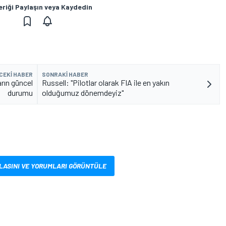
eriği Paylaşın veya Kaydedin
CEKI HABER
SONRAKI HABER
arın güncel
Russell: "Pilotlar olarak FIA ile en yakın
durumu
olduğumuz dönemdeyiz"
LASINI VE YORUMLARI GÖRÜNTÜLE