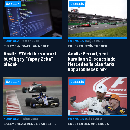
ÖZELLIK
ÖZELLIK
FORMULA 1
17 Mar 2018
FORMULA 1
13 Şub 2018
EKLEYEN JONATHAN NOBLE
EKLEYEN KEVIN TURNER
Analiz: F1'deki bir sonraki
Analiz: Ferrari, yeni
büyük şey "Yapay Zeka"
kuralların 2. senesinde
olacak
Mercedes'le olan farkı
kapatabilecek mi?
ÖZELLIK
ÖZELLIK
FORMULA 1
11 Şub 2018
FORMULA 1
6 Şub 2018
EKLEYEN LAWRENCE BARRETTO
EKLEYEN BEN ANDERSON