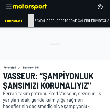
FORMULA 1
ANA SAYFA
HABERLER
FOTOĞRAF GALERILERI
VIDEOLA
Formula 1
Bahreyn GP
VASSEUR: “ŞAMPIYONLUK
ŞANSIMIZI KORUMALIYIZ"
Ferrari takım patronu Fred Vasseur, sezonun ilk
yarışlarındaki geride kalmışlığa rağmen
hedeflerinin değişmediğini ve şampiyonluk