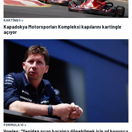
KARTING
8 s
Kapadokya Motorsporları Kompleksi kapılarını kartingle
açıyor
FORMULA 1
8 s
Vowles: “Yeniden puan barajına dönebilmek için yıl boyunca