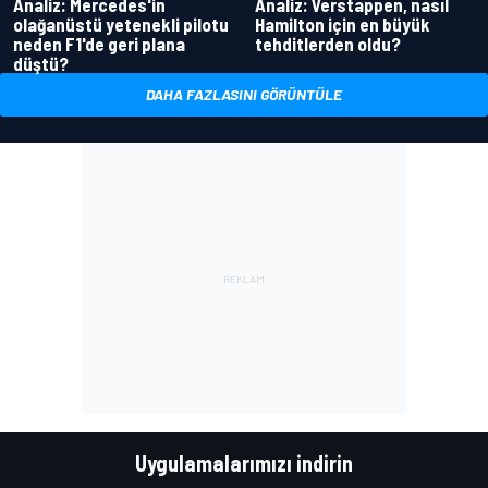
Analiz: Mercedes'in
Analiz: Verstappen, nasıl
olağanüstü yetenekli pilotu
Hamilton için en büyük
neden F1'de geri plana
tehditlerden oldu?
düştü?
DAHA FAZLASINI GÖRÜNTÜLE
Uygulamalarımızı indirin