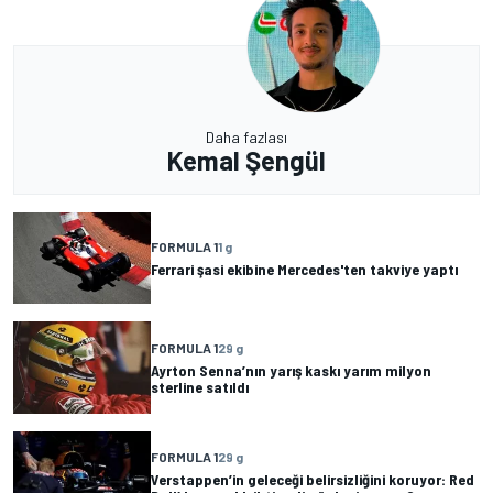
Daha fazlası
Kemal Şengül
FORMULA 1
1 g
Ferrari şasi ekibine Mercedes'ten takviye yaptı
FORMULA 1
29 g
Ayrton Senna’nın yarış kaskı yarım milyon
sterline satıldı
FORMULA 1
29 g
Verstappen’in geleceği belirsizliğini koruyor: Red