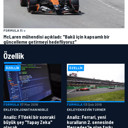
FORMULA 1
5 s
McLaren mühendisi açıkladı: "Bakü için kapsamlı bir
güncelleme getirmeyi hedefliyoruz"
Özellik
ÖZELLIK
ÖZELLIK
FORMULA 1
17 Mar 2018
FORMULA 1
13 Şub 2018
EKLEYEN JONATHAN NOBLE
EKLEYEN KEVIN TURNER
Analiz: F1'deki bir sonraki
Analiz: Ferrari, yeni
büyük şey "Yapay Zeka"
kuralların 2. senesinde
olacak
Mercedes'le olan farkı