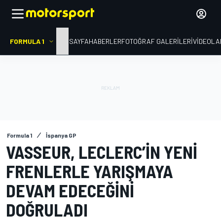
FORMULA 1
ANA SAYFA
HABERLER
FOTOĞRAF GALERILERI
VIDEOLA
Formula 1
İspanya GP
VASSEUR, LECLERC’IN YENI
FRENLERLE YARIŞMAYA
DEVAM EDECEĞINI
DOĞRULADI