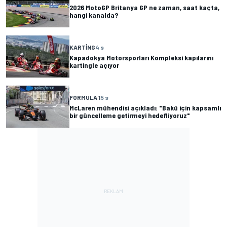
2026 MotoGP Britanya GP ne zaman, saat kaçta,
hangi kanalda?
KARTING
4 s
Kapadokya Motorsporları Kompleksi kapılarını
kartingle açıyor
FORMULA 1
5 s
McLaren mühendisi açıkladı: "Bakü için kapsamlı
bir güncelleme getirmeyi hedefliyoruz"