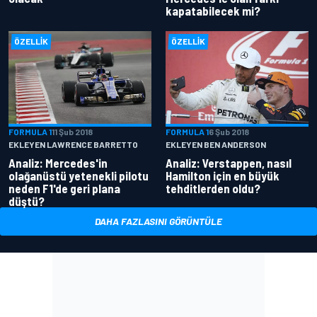
kapatabilecek mi?
ÖZELLIK
ÖZELLIK
FORMULA 1
11 Şub 2018
FORMULA 1
6 Şub 2018
EKLEYEN LAWRENCE BARRETTO
EKLEYEN BEN ANDERSON
Analiz: Mercedes'in
Analiz: Verstappen, nasıl
olağanüstü yetenekli pilotu
Hamilton için en büyük
neden F1'de geri plana
tehditlerden oldu?
düştü?
DAHA FAZLASINI GÖRÜNTÜLE