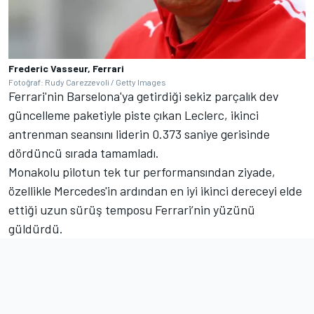
Frederic Vasseur, Ferrari
Fotoğraf: Rudy Carezzevoli / Getty Images
Ferrari'nin Barselona'ya getirdiği sekiz parçalık dev
güncelleme paketiyle piste çıkan Leclerc, ikinci
antrenman seansını liderin 0.373 saniye gerisinde
dördüncü sırada tamamladı.
Monakolu pilotun tek tur performansından ziyade,
özellikle Mercedes'in ardından en iyi ikinci dereceyi elde
ettiği uzun sürüş temposu Ferrari’nin yüzünü
güldürdü.