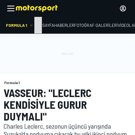
FORMULA 1
ANA SAYFA
HABERLER
FOTOĞRAF GALERILERI
VIDEOLA
Formula 1
VASSEUR: "LECLERC
KENDISIYLE GURUR
DUYMALI"
Charles Leclerc, sezonun üçüncü yarışında
Suzuka'da podyuma çıkarak bu yılki ikinci podyum