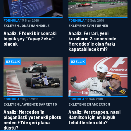
FORMULA 1
17 Mar 2018
FORMULA 1
13 Şub 2018
EKLEYEN JONATHAN NOBLE
EKLEYEN KEVIN TURNER
Analiz: F1'deki bir sonraki
Analiz: Ferrari, yeni
büyük şey "Yapay Zeka"
kuralların 2. senesinde
olacak
Mercedes'le olan farkı
kapatabilecek mi?
ÖZELLIK
ÖZELLIK
FORMULA 1
11 Şub 2018
FORMULA 1
6 Şub 2018
EKLEYEN LAWRENCE BARRETTO
EKLEYEN BEN ANDERSON
Analiz: Mercedes'in
Analiz: Verstappen, nasıl
olağanüstü yetenekli pilotu
Hamilton için en büyük
neden F1'de geri plana
tehditlerden oldu?
düştü?