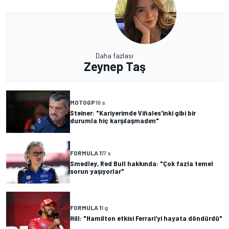
Daha fazlası
Zeynep Taş
MOTOGP
16 s
Steiner: "Kariyerimde Viñales'inki gibi bir
durumla hiç karşılaşmadım"
FORMULA 1
17 s
Smedley, Red Bull hakkında: "Çok fazla temel
sorun yaşıyorlar"
FORMULA 1
1 g
Hill: "Hamilton etkisi Ferrari'yi hayata döndürdü"