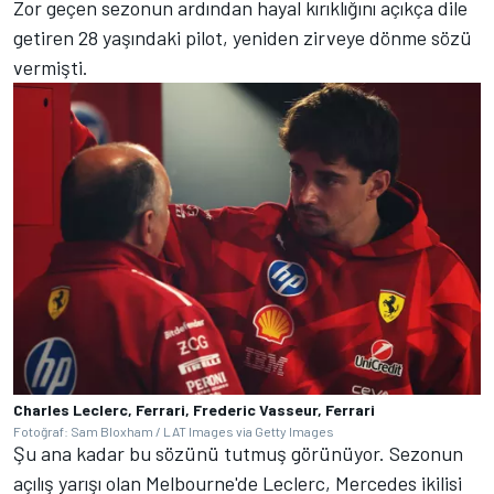
Zor geçen sezonun ardından hayal kırıklığını açıkça dile
getiren 28 yaşındaki pilot, yeniden zirveye dönme sözü
vermişti.
Charles Leclerc, Ferrari, Frederic Vasseur, Ferrari
Fotoğraf: Sam Bloxham / LAT Images via Getty Images
Şu ana kadar bu sözünü tutmuş görünüyor. Sezonun
açılış yarışı olan Melbourne'de Leclerc, Mercedes ikilisi