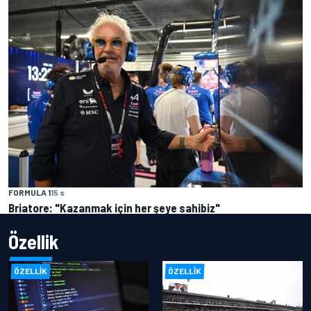
FORMULA 1
15 s
Briatore: "Kazanmak için her şeye sahibiz"
Özellik
ÖZELLIK
ÖZELLIK