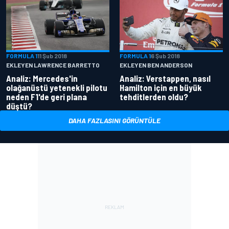
FORMULA 1
11 Şub 2018
FORMULA 1
6 Şub 2018
EKLEYEN LAWRENCE BARRETTO
EKLEYEN BEN ANDERSON
Analiz: Mercedes'in
Analiz: Verstappen, nasıl
olağanüstü yetenekli pilotu
Hamilton için en büyük
neden F1'de geri plana
tehditlerden oldu?
düştü?
DAHA FAZLASINI GÖRÜNTÜLE