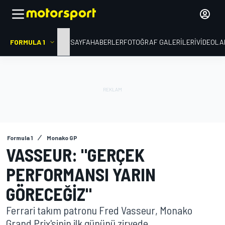
FORMULA 1
ANA SAYFA
HABERLER
FOTOĞRAF GALERILERI
VIDEOLA
Formula 1
Monako GP
VASSEUR: "GERÇEK
PERFORMANSI YARIN
GÖRECEĞIZ"
Ferrari takım patronu Fred Vasseur, Monako
Grand Prix'sinin ilk gününü zirvede