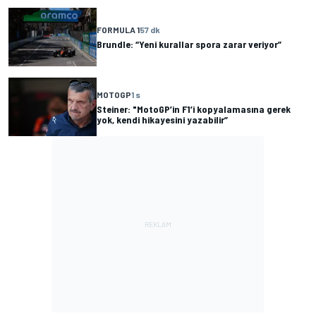
FORMULA 1
57 dk
Brundle: “Yeni kurallar spora zarar veriyor”
MOTOGP
1 s
Steiner: "MotoGP’in F1’i kopyalamasına gerek
yok, kendi hikayesini yazabilir”