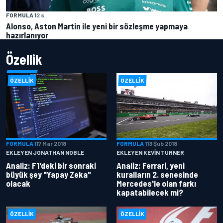
FORMULA 1
2 s
Alonso, Aston Martin ile yeni bir sözleşme yapmaya
hazırlanıyor
Özellik
ÖZELLIK
ÖZELLIK
FORMULA 1
17 Mar 2018
FORMULA 1
13 Şub 2018
EKLEYEN JONATHAN NOBLE
EKLEYEN KEVIN TURNER
Analiz: F1'deki bir sonraki
Analiz: Ferrari, yeni
büyük şey "Yapay Zeka"
kuralların 2. senesinde
olacak
Mercedes'le olan farkı
kapatabilecek mi?
ÖZELLIK
ÖZELLIK