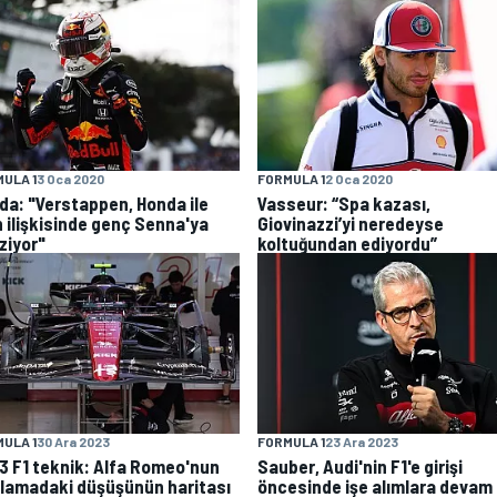
ULA 1
3 Oca 2020
FORMULA 1
2 Oca 2020
da: "Verstappen, Honda ile
Vasseur: “Spa kazası,
n ilişkisinde genç Senna'ya
Giovinazzi’yi neredeyse
ziyor"
koltuğundan ediyordu”
ULA 1
30 Ara 2023
FORMULA 1
23 Ara 2023
3 F1 teknik: Alfa Romeo'nun
Sauber, Audi'nin F1'e girişi
alamadaki düşüşünün haritası
öncesinde işe alımlara devam