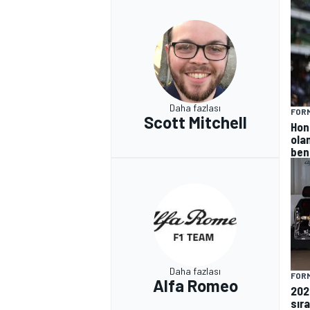
Daha fazlası
FORM
Scott Mitchell
Hon
ola
ben
Daha fazlası
FORM
Alfa Romeo
202
sır