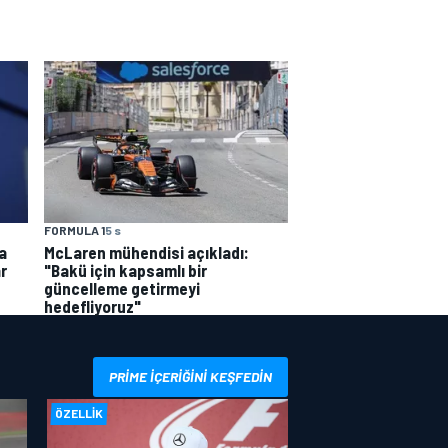
FORMULA 1
5 s
a
McLaren mühendisi açıkladı:
r
"Bakü için kapsamlı bir
güncelleme getirmeyi
hedefliyoruz"
PRIME IÇERIĞINI KEŞFEDIN
ÖZELLIK