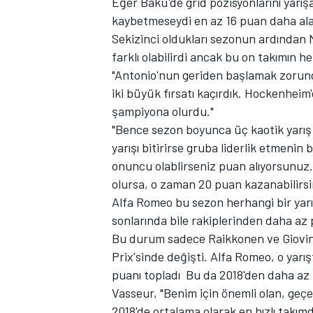
Eğer Bakü'de grid pozisyonlarını yarış
kaybetmeseydi en az 16 puan daha ala
Sekizinci oldukları sezonun ardında
farklı olabilirdi ancak bu on takımın hep
"Antonio'nun geriden başlamak zorund
TÜRK SPORCULAR
iki büyük fırsatı kaçırdık. Hockenheim
şampiyona olurdu."
"Bence sezon boyunca üç kaotik yarış
yarışı bitirirse gruba liderlik etmeni
onuncu olablirseniz puan alıyorsunuz
olursa, o zaman 20 puan kazanabilirsin
Alfa Romeo bu sezon herhangi bir yarı
sonlarında bile rakiplerinden daha az 
Bu durum sadece Raikkonen ve Giovina
Prix'sinde değişti. Alfa Romeo, o yarış
puanı topladı Bu da 2018'den daha az 
Vasseur, "Benim için önemli olan, geçen
2018'de ortalama olarak en hızlı takımd