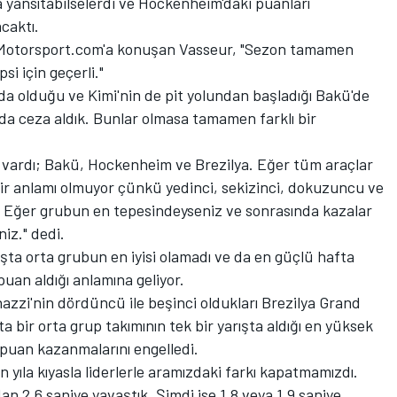
a yansıtabilselerdi ve Hockenheim'daki puanları
caktı.
n Motorsport.com'a konuşan Vasseur, "Sezon tamamen
si için geçerli."
a olduğu ve Kimi'nin de pit yolundan başladığı Bakü'de
'da ceza aldık. Bunlar olmasa tamamen farklı bir
 vardı; Bakü, Hockenheim ve Brezilya. Eğer tüm araçlar
n bir anlamı olmuyor çünkü yedinci, sekizinci, dokuzuncu ve
. Eğer grubun en tepesindeyseniz ve sonrasında kazalar
iz." dedi.
şta orta grubun en iyisi olamadı ve da en güçlü hafta
puan aldığı anlamına geliyor.
zzi'nin dördüncü ile beşinci oldukları Brezilya Grand
ta bir orta grup takımının tek bir yarışta aldığı en yüksek
puan kazanmalarını engelledi.
 yıla kıyasla liderlerle aramızdaki farkı kapatmamızdı.
an 2.6 saniye yavaştık. Şimdi ise 1.8 veya 1.9 saniye