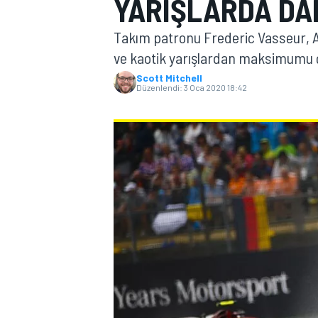
YARIŞLARDA DAH
MOTOGP
Takım patronu Frederic Vasseur, A
ve kaotik yarışlardan maksimumu ç
Scott Mitchell
Düzenlendi:
3 Oca 2020 18:42
WORLD SUPERBIKE