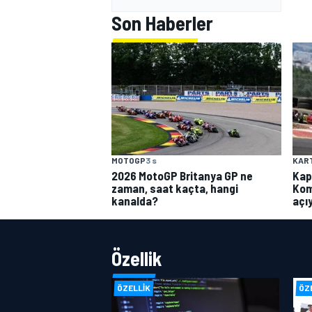
Son Haberler
MOTOGP
3 s
KAR
2026 MotoGP Britanya GP ne
Kap
zaman, saat kaçta, hangi
Kom
kanalda?
açı
Özellik
ÖZELLIK
ÖZ