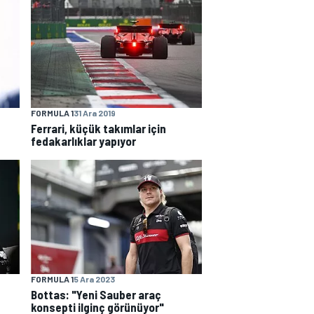
FORMULA 1
31 Ara 2019
Ferrari, küçük takımlar için
fedakarlıklar yapıyor
FORMULA 1
5 Ara 2023
Bottas: "Yeni Sauber araç
konsepti ilginç görünüyor"