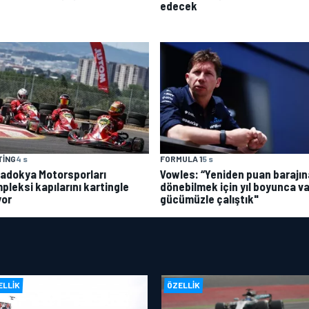
edecek
TING
4 s
FORMULA 1
5 s
adokya Motorsporları
Vowles: “Yeniden puan barajın
pleksi kapılarını kartingle
dönebilmek için yıl boyunca va
yor
gücümüzle çalıştık"
ELLIK
ÖZELLIK