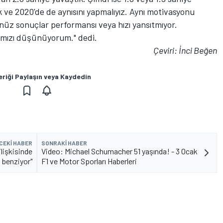
tık ve 2020'de de aynısını yapmalıyız. Aynı motivasyonu
z sonuçlar performansı veya hızı yansıtmıyor.
ğımızı düşünüyorum." dedi.
Çeviri: İnci Beğen
eriği Paylaşın veya Kaydedin
CEKI HABER
SONRAKI HABER
lişkisinde
Video: Michael Schumacher 51 yaşında! - 3 Ocak
 benziyor"
F1 ve Motor Sporları Haberleri