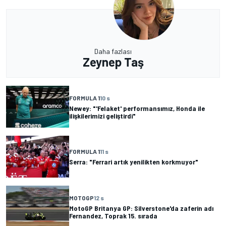
Daha fazlası
Zeynep Taş
FORMULA 1
10 s
Newey: "'Felaket' performansımız, Honda ile
ilişkilerimizi geliştirdi"
FORMULA 1
11 s
Serra: "Ferrari artık yenilikten korkmuyor"
MOTOGP
12 s
MotoGP Britanya GP: Silverstone'da zaferin adı
Fernandez, Toprak 15. sırada