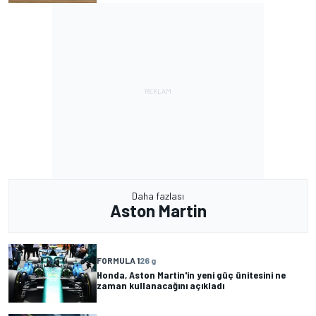
Daha fazlası
Aston Martin
FORMULA 1
26 g
Honda, Aston Martin'in yeni güç ünitesini ne
zaman kullanacağını açıkladı