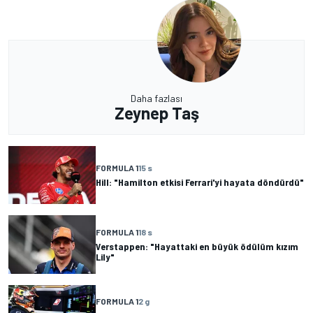
Daha fazlası
Zeynep Taş
FORMULA 1
15 s
Hill: "Hamilton etkisi Ferrari'yi hayata döndürdü"
FORMULA 1
18 s
Verstappen: "Hayattaki en büyük ödülüm kızım
Lily"
FORMULA 1
2 g