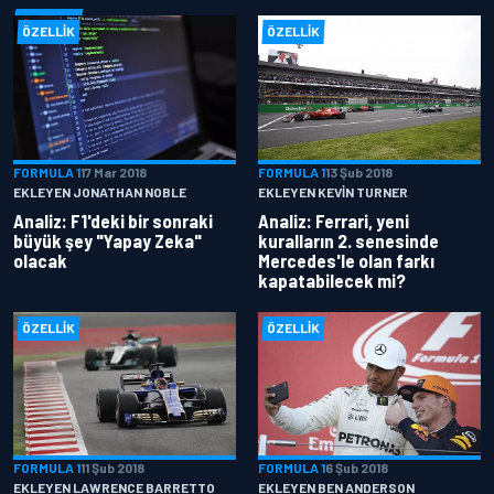
ÖZELLIK
ÖZELLIK
FORMULA 1
17 Mar 2018
FORMULA 1
13 Şub 2018
EKLEYEN JONATHAN NOBLE
EKLEYEN KEVIN TURNER
Analiz: F1'deki bir sonraki
Analiz: Ferrari, yeni
büyük şey "Yapay Zeka"
kuralların 2. senesinde
olacak
Mercedes'le olan farkı
kapatabilecek mi?
ÖZELLIK
ÖZELLIK
FORMULA 1
11 Şub 2018
FORMULA 1
6 Şub 2018
EKLEYEN LAWRENCE BARRETTO
EKLEYEN BEN ANDERSON