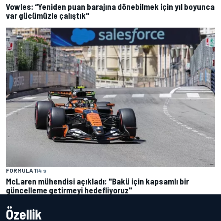
Vowles: “Yeniden puan barajına dönebilmek için yıl boyunca
var gücümüzle çalıştık"
FORMULA 1
14 s
McLaren mühendisi açıkladı: "Bakü için kapsamlı bir
güncelleme getirmeyi hedefliyoruz"
Özellik