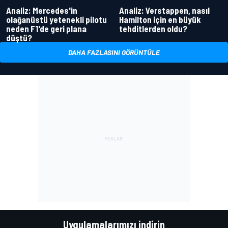
Analiz: Mercedes'in
Analiz: Verstappen, nasıl
olağanüstü yetenekli pilotu
Hamilton için en büyük
neden F1'de geri plana
tehditlerden oldu?
düştü?
DAHA FAZLASINI GÖRÜNTÜLE
Uygulamalarımızı indirin