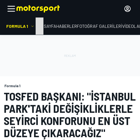
FORMULA 1
ANA SAYFA
HABERLER
FOTOĞRAF GALERILERI
VIDEOLA
Formula 1
TOSFED BAŞKANI: "İSTANBUL
PARK'TAKI DEĞIŞIKLIKLERLE
SEYIRCI KONFORUNU EN ÜST
DÜZEYE ÇIKARACAĞIZ"