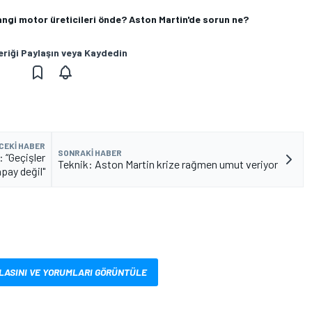
angi motor üreticileri önde? Aston Martin'de sorun ne?
eriği Paylaşın veya Kaydedin
CEKI HABER
SONRAKI HABER
: “Geçişler
Teknik: Aston Martin krize rağmen umut veriyor
pay değil"
LASINI VE YORUMLARI GÖRÜNTÜLE