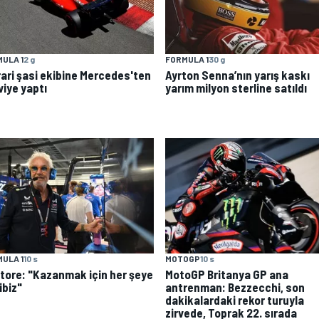
ULA 1
2 g
FORMULA 1
30 g
rari şasi ekibine Mercedes'ten
Ayrton Senna’nın yarış kaskı
viye yaptı
yarım milyon sterline satıldı
MOTOGP
10 s
ULA 1
10 s
MotoGP Britanya GP ana
atore: "Kazanmak için her şeye
antrenman: Bezzecchi, son
ibiz"
dakikalardaki rekor turuyla
zirvede, Toprak 22. sırada