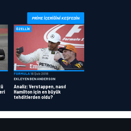
PRIME IÇERIĞINI KEŞFEDIN
ÖZELLIK
FORMULA 1
6 Şub 2018
EKLEYEN BEN ANDERSON
tü
Analiz: Verstappen, nasıl
eri
Hamilton için en büyük
tehditlerden oldu?