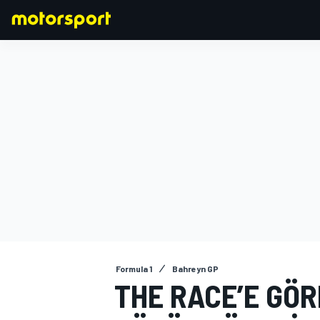
FORMULA 1
Formula 1
Bahreyn GP
THE RACE’E GÖR