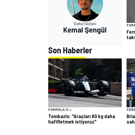
Daha fazlası
FORM
Kemal Şengül
Fer
tak
Son Haberler
FORMULA 1
9 s
FORM
Tombazis: "Araçları 80 kg daha
Bri
hafifletmek istiyoruz"
sah