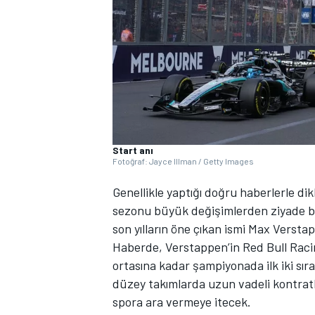
WRC
Start anı
Fotoğraf: Jayce Illman / Getty Images
Genellikle yaptığı doğru haberlerle di
sezonu büyük değişimlerden ziyade bir
son yılların öne çıkan ismi Max Versta
Haberde, Verstappen’in Red Bull Racin
ortasına kadar şampiyonada ilk iki sıra
düzey takımlarda uzun vadeli kontratl
spora ara vermeye itecek.