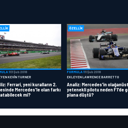
ELLIK
ÖZELLIK
MULA 1
13 Şub 2018
FORMULA 1
11 Şub 2018
EYEN KEVIN TURNER
EKLEYEN LAWRENCE BARRETTO
iz: Ferrari, yeni kuralların 2.
Analiz: Mercedes'in olağanüs
esinde Mercedes'le olan farkı
yetenekli pilotu neden F1'de g
atabilecek mi?
plana düştü?