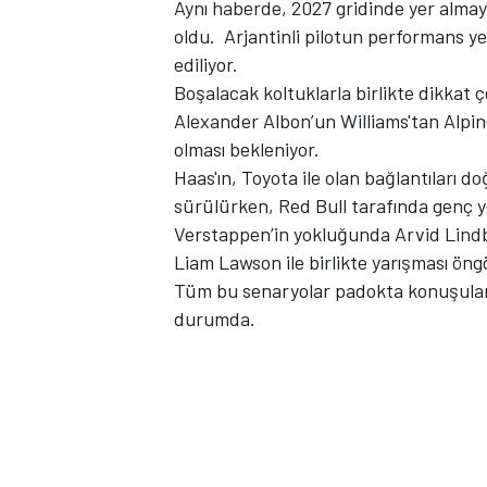
Aynı haberde, 2027 gridinde yer almay
oldu. Arjantinli pilotun performans y
ediliyor.
Boşalacak koltuklarla birlikte dikkat 
TÜRK SPORCULAR
Alexander Albon’un Williams'tan Alpin
olması bekleniyor.
Haas'ın, Toyota ile olan bağlantıları
sürülürken, Red Bull tarafında genç y
Verstappen’in yokluğunda Arvid Lindbl
Liam Lawson ile birlikte yarışması öng
Tüm bu senaryolar padokta konuşulan s
durumda.