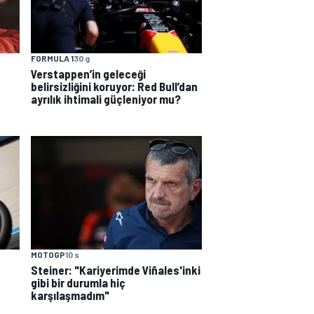
FORMULA 1
30 g
Verstappen’in geleceği
belirsizliğini koruyor: Red Bull’dan
ayrılık ihtimali güçleniyor mu?
MOTOGP
10 s
Steiner: "Kariyerimde Viñales'inki
gibi bir durumla hiç
karşılaşmadım"