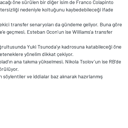
acağı öne sürülen bir diğer isim de Franco Colapinto
etersizliği nedeniyle koltuğunu kaybedebileceği ifade
çekici transfer senaryoları da gündeme geliyor. Buna göre
e'e geçmesi, Esteban Ocon’un ise Williams'a transfer
 doğrultusunda Yuki Tsunoda’yı kadrosuna katabileceği öne
eteneklere yönelim dikkat çekiyor.
ad’ın ana takıma yükselmesi, Nikola Tsolov’un ise RB'de
örülüyor.
öylentiler ve iddialar baz alınarak hazırlanmış