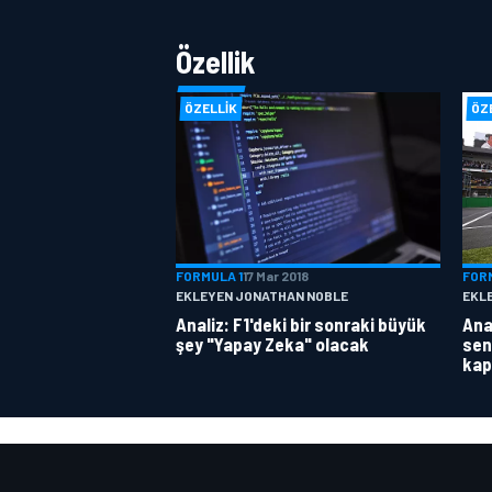
Özellik
ÖZELLIK
ÖZ
FORMULA 1
17 Mar 2018
FOR
EKLEYEN JONATHAN NOBLE
EKL
Analiz: F1'deki bir sonraki büyük
Anal
şey "Yapay Zeka" olacak
sen
kap