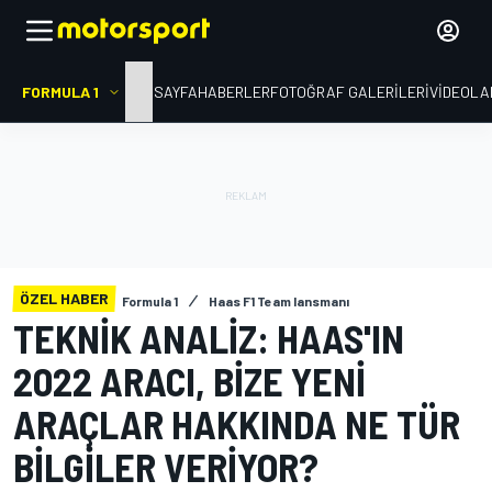
FORMULA 1
ANA SAYFA
HABERLER
FOTOĞRAF GALERILERI
VIDEOLA
ÖZEL HABER
Formula 1
Haas F1 Team lansmanı
TEKNIK ANALIZ: HAAS'IN
2022 ARACI, BIZE YENI
ARAÇLAR HAKKINDA NE TÜR
BILGILER VERIYOR?