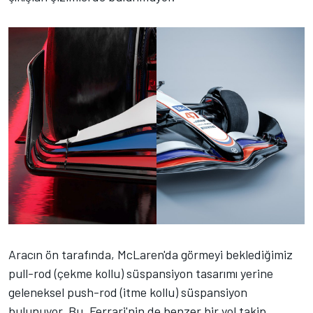
Aracın ön tarafında, McLaren'da görmeyi beklediğimiz
pull-rod (çekme kollu) süspansiyon tasarımı yerine
geleneksel push-rod (itme kollu) süspansiyon
bulunuyor. Bu, Ferrari'nin de benzer bir yol takip