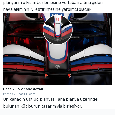
planyanın o kısmı beslemesine ve taban altına giden
hava akımının iyileştirilmesine yardımcı olacak.
Haas VF-22 nose detail
Photo by: Haas F1 Team
Ön kanadın üst üç planyası, ana planya üzerinde
bulunan küt burun tasarımıyla birleşiyor.