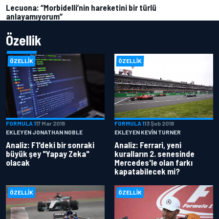
Lecuona: “Morbidelli’nin hareketini bir türlü
anlayamıyorum”
Özellik
ÖZELLIK
ÖZELLIK
FORMULA 1
17 Mar 2018
FORMULA 1
13 Şub 2018
EKLEYEN JONATHAN NOBLE
EKLEYEN KEVIN TURNER
Analiz: F1'deki bir sonraki
Analiz: Ferrari, yeni
büyük şey "Yapay Zeka"
kuralların 2. senesinde
olacak
Mercedes'le olan farkı
kapatabilecek mi?
ÖZELLIK
ÖZELLIK