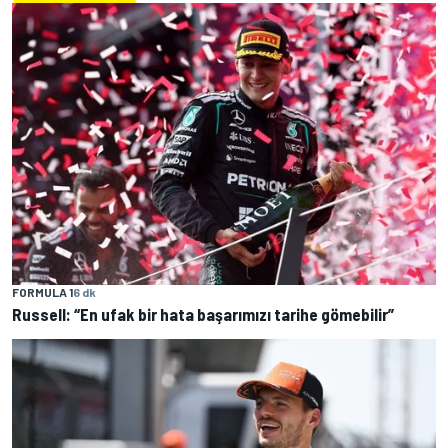
FORMULA 1
6 dk
Russell: “En ufak bir hata başarımızı tarihe gömebilir”