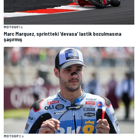
MOTOGP
1 s
Marc Marquez, sprintteki 'devasa' lastik bozulmasına
şaşırmış
MOTOGP
2 s