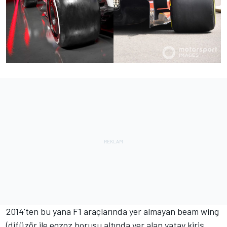
2014'ten bu yana F1 araçlarında yer almayan beam wing
(difüzör ile egzoz borusu altında yer alan yatay kiriş