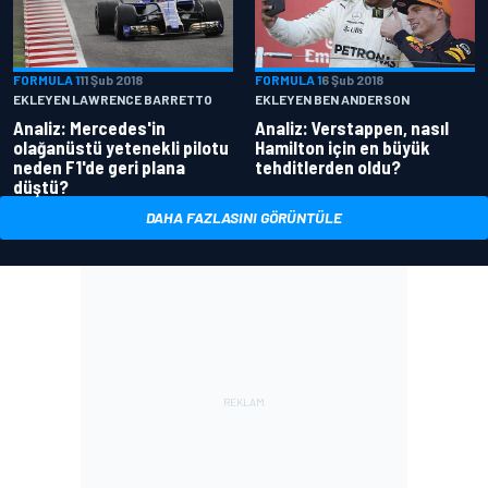
FORMULA 1
11 Şub 2018
FORMULA 1
6 Şub 2018
EKLEYEN LAWRENCE BARRETTO
EKLEYEN BEN ANDERSON
Analiz: Mercedes'in
Analiz: Verstappen, nasıl
olağanüstü yetenekli pilotu
Hamilton için en büyük
neden F1'de geri plana
tehditlerden oldu?
düştü?
DAHA FAZLASINI GÖRÜNTÜLE