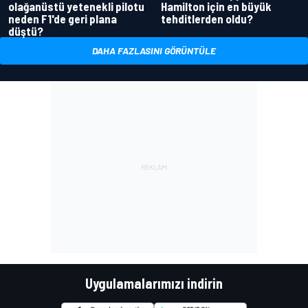
olağanüstü yetenekli pilotu
Hamilton için en büyük
neden F1'de geri plana
tehditlerden oldu?
düştü?
DAHA FAZLASINI GÖRÜNTÜLE
Uygulamalarımızı indirin