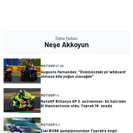
Daha fazlası
Neşe Akkoyun
MOTOGP
47 dk
Augusto Fernandez: “Önümüzdeki yıl ‘wildcard’
olmasa bile yoğun olacağım”
MOTOGP
1 s
MotoGP Britanya GP 2. antrenman: En hızlı isim
Di Giannantonio oldu, Toprak 19. sırada
MOTOGP
2 s
Eski WSBK şampiyonundan Toprak’a övgü: