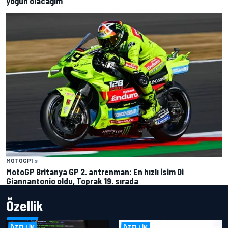
yoğun olacağım”
MOTOGP
1 s
MotoGP Britanya GP 2. antrenman: En hızlı isim Di
Giannantonio oldu, Toprak 19. sırada
Özellik
ÖZELLIK
ÖZELLIK