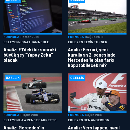
FORMULA 1
17 Mar 2018
FORMULA 1
13 Şub 2018
EKLEYEN JONATHAN NOBLE
EKLEYEN KEVIN TURNER
Analiz: F1'deki bir sonraki
Analiz: Ferrari, yeni
büyük şey "Yapay Zeka"
kuralların 2. senesinde
olacak
Mercedes'le olan farkı
kapatabilecek mi?
ÖZELLIK
ÖZELLIK
FORMULA 1
11 Şub 2018
FORMULA 1
6 Şub 2018
EKLEYEN LAWRENCE BARRETTO
EKLEYEN BEN ANDERSON
Analiz: Mercedes'in
Analiz: Verstappen, nasıl