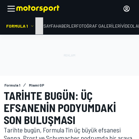
FORMULA 1
ANA SAYFA
HABERLER
FOTOĞRAF GALERILERI
VIDEOLA
Formula 1
Miami GP
TARIHTE BUGÜN: ÜÇ
EFSANENIN PODYUMDAKI
SON BULUŞMASI
Tarihte bugün, Formula 1’in üç büyük efsanesi
Senna, Prost ve Schumacher podrumda bir araya