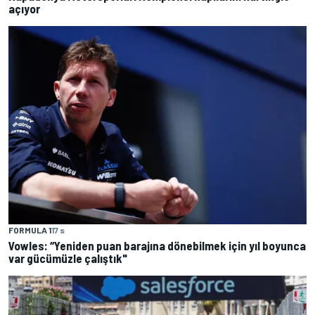
açıyor
FORMULA 1
17 s
Vowles: “Yeniden puan barajına dönebilmek için yıl boyunca
var gücümüzle çalıştık"