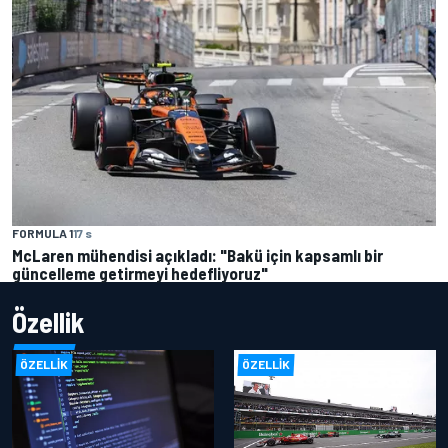
FORMULA 1
17 s
McLaren mühendisi açıkladı: "Bakü için kapsamlı bir
güncelleme getirmeyi hedefliyoruz"
Özellik
ÖZELLIK
ÖZELLIK