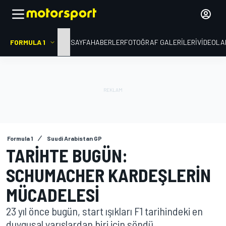
FORMULA 1
ANA SAYFA
HABERLER
FOTOĞRAF GALERILERI
VIDEOLA
Formula 1
Suudi Arabistan GP
TARIHTE BUGÜN:
SCHUMACHER KARDEŞLERIN
MÜCADELESI
23 yıl önce bugün, start ışıkları F1 tarihindeki en
duygusal yarışlardan biri için söndü.