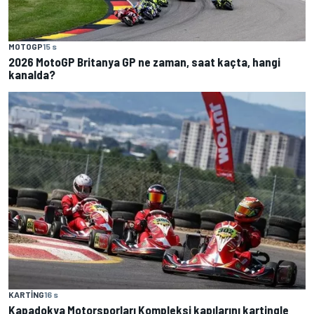
MOTOGP
15 s
2026 MotoGP Britanya GP ne zaman, saat kaçta, hangi
kanalda?
KARTING
16 s
Kapadokya Motorsporları Kompleksi kapılarını kartingle