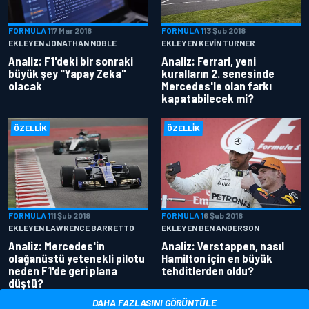
FORMULA 1
17 Mar 2018
FORMULA 1
13 Şub 2018
EKLEYEN JONATHAN NOBLE
EKLEYEN KEVIN TURNER
Analiz: F1'deki bir sonraki
Analiz: Ferrari, yeni
büyük şey "Yapay Zeka"
kuralların 2. senesinde
olacak
Mercedes'le olan farkı
kapatabilecek mi?
ÖZELLIK
ÖZELLIK
FORMULA 1
11 Şub 2018
FORMULA 1
6 Şub 2018
EKLEYEN LAWRENCE BARRETTO
EKLEYEN BEN ANDERSON
Analiz: Mercedes'in
Analiz: Verstappen, nasıl
olağanüstü yetenekli pilotu
Hamilton için en büyük
neden F1'de geri plana
tehditlerden oldu?
düştü?
DAHA FAZLASINI GÖRÜNTÜLE