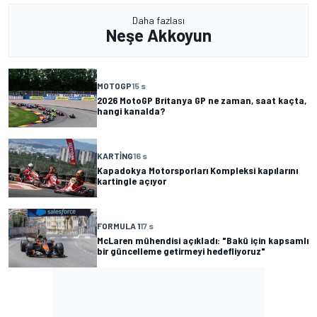
Daha fazlası
Neşe Akkoyun
MOTOGP
15 s
2026 MotoGP Britanya GP ne zaman, saat kaçta,
hangi kanalda?
KARTING
16 s
Kapadokya Motorsporları Kompleksi kapılarını
kartingle açıyor
FORMULA 1
17 s
McLaren mühendisi açıkladı: "Bakü için kapsamlı
bir güncelleme getirmeyi hedefliyoruz"