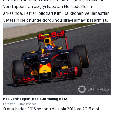
Verstappen, ön çizgiyi kapatan Mercedes'lerin
arkasında, Ferrari pilotları Kimi Raikkonen ve Sebastian
Vettel'in ise önünde dördüncü sırayı almayı başarmıştı.
Max Verstappen, Red Bull Racing RB12
Fotoğraf: Sutton Images
O ana kadar 2016 sezonu da tıpkı 2014 ve 2015 gibi