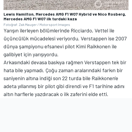
Lewis Hamilton, Mercedes AMG F1 W07 Hybrid ve Nico Rosberg,
Mercedes AMG F1 W07 ilk turdaki kaza
Fotoğraf: Zak Mauger / Motorsport Images
Yarışın ilerleyen bölümlerinde Ricciardo, Vettel ile
üçüncülük mücadelesi veriyordu. Verstappen ise 2007
dünya şampiyonu efsanevi pilot Kimi Raikkonen ile
galibiyet için yarışıyordu.
Arkasındaki devasa baskıya rağmen Verstappen tek bir
hata bile yapmadı. Çoğu zaman aralarındaki farkın bir
saniyenin altına indiği son 22 turda bile Raikkonen'e
adeta yıllanmış bir pilot gibi direndi ve F1 tarihine adını
altın harflerle yazdıracak o ilk zaferini elde etti.