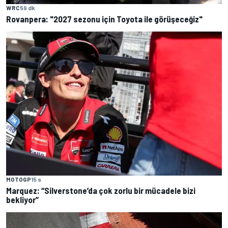
WRC
59 dk
Rovanpera: "2027 sezonu için Toyota ile görüşeceğiz"
MOTOGP
15 s
Marquez: “Silverstone’da çok zorlu bir mücadele bizi
bekliyor”