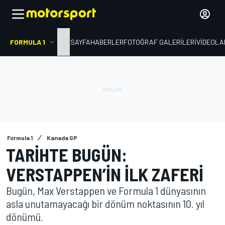
FORMULA 1
ANA SAYFA
HABERLER
FOTOĞRAF GALERILERI
VIDEOLA
Formula 1
Kanada GP
TARIHTE BUGÜN:
VERSTAPPEN’IN ILK ZAFERI
Bugün, Max Verstappen ve Formula 1 dünyasının
asla unutamayacağı bir dönüm noktasının 10. yıl
dönümü.