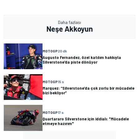
Daha fazlası
Neşe Akkoyun
MOTOGP
20 dk
Augusto Fernandez, özel katılım hakkıyla
Silverstone'da piste dönüyor
MOTOGP
15 s
Marquez: “Silverstone’da çok zorlu bir mücadele
bizi bekliyor”
MOTOGP
17 s
Quartararo Silverstone için iddialı: "Mücadele
etmeye hazırım"