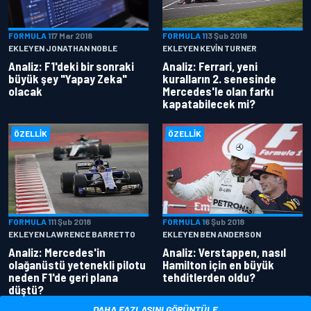
FORMULA 1
17 Mar 2018
FORMULA 1
13 Şub 2018
EKLEYEN JONATHAN NOBLE
EKLEYEN KEVIN TURNER
Analiz: F1'deki bir sonraki
Analiz: Ferrari, yeni
büyük şey "Yapay Zeka"
kuralların 2. senesinde
olacak
Mercedes'le olan farkı
kapatabilecek mi?
ÖZELLIK
ÖZELLIK
FORMULA 1
11 Şub 2018
FORMULA 1
6 Şub 2018
EKLEYEN LAWRENCE BARRETTO
EKLEYEN BEN ANDERSON
Analiz: Mercedes'in
Analiz: Verstappen, nasıl
olağanüstü yetenekli pilotu
Hamilton için en büyük
neden F1'de geri plana
tehditlerden oldu?
düştü?
DAHA FAZLASINI GÖRÜNTÜLE