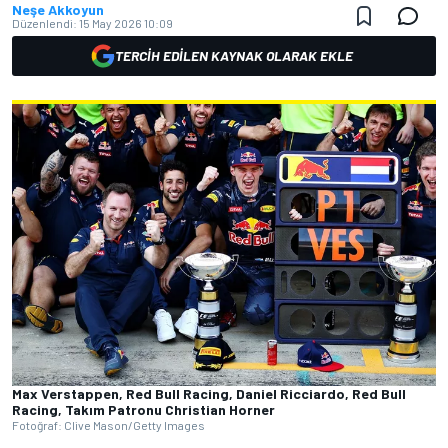
Neşe Akkoyun
Düzenlendi:
15 May 2026 10:09
TERCIH EDILEN KAYNAK OLARAK EKLE
Max Verstappen, Red Bull Racing, Daniel Ricciardo, Red Bull
Racing, Takım Patronu Christian Horner
Fotoğraf: Clive Mason/Getty Images