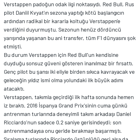
Verstappen padoğun odak ilgi noktasıydı. Red Bull, Rus
pilot Daniil Kvyat'ın sezona yaptığı kötü başlangıcın
ardından radikal bir kararla koltuğu Verstappen'e
verdiğini duyurmuştu. Sezonun henüz dördüncü
yarışında yaşanan bu ani transfer, tüm F1 dünyasını şok
etmişti.
Bu durum Verstappen için Red Bull'un kendisine
duyduğu sonsuz güveni gösteren inanılmaz bir fırsattı.
Genç pilot bu şansı iki eliyle birden sıkıca kavrayacak ve
geleceğin yıldız ismi olma yolundaki ilk büyük adımı
atacaktı.
Verstappen, takımla geçirdiği ilk hafta sonunda hemen
iz bıraktı. 2016 İspanya Grand Prix'sinin cuma günkü
antrenman turlarında deneyimli takım arkadaşı Daniel
Ricciardo'nun sadece 0.2 saniye gerisindeydi; son
antrenmandaysa onu geride bırakmayı başarmıştı.
Sıralama turlarında Ricciardo üstünlüğü geri alsa da