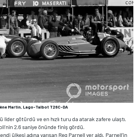
gène Martin, Lago-Talbot T26C-DA
 lider götürdü ve en hızlı turu da atarak zafere ulaştı.
ioli’nin 2.6 saniye önünde finiş gördü.
 ülkesi adına yarışan Reg Parnell yer aldı. Parnell’in