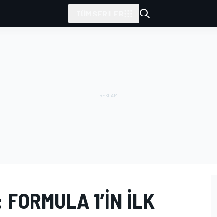
TÜM SERILER
 FORMULA 1’IN ILK