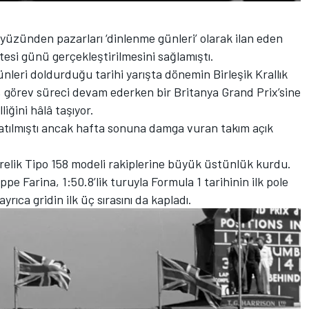
üzünden pazarları ‘dinlenme günleri’ olarak ilan eden
tesi günü gerçekleştirilmesini sağlamıştı.
bünleri doldurduğu tarihi yarışta dönemin Birleşik Krallık
et, görev süreci devam ederken bir Britanya Grand Prix’sine
iğini hâlâ taşıyor.
 katılmıştı ancak hafta sonuna damga vuran takım açık
litrelik Tipo 158 modeli rakiplerine büyük üstünlük kurdu.
ppe Farina, 1:50.8’lik turuyla Formula 1 tarihinin ilk pole
yrıca gridin ilk üç sırasını da kapladı.