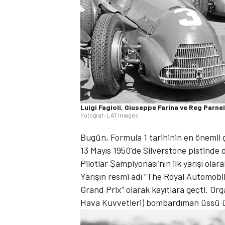
WRC
Luigi Fagioli, Giuseppe Farina ve Reg Parnel
Fotoğraf: LAT Images
Bugün, Formula 1 tarihinin en önemli 
13 Mayıs 1950’de Silverstone pistinde
Pilotlar Şampiyonası’nın ilk yarışı ol
Yarışın resmi adı “The Royal Automobi
Grand Prix” olarak kayıtlara geçti. Or
Hava Kuvvetleri) bombardıman üssü üze