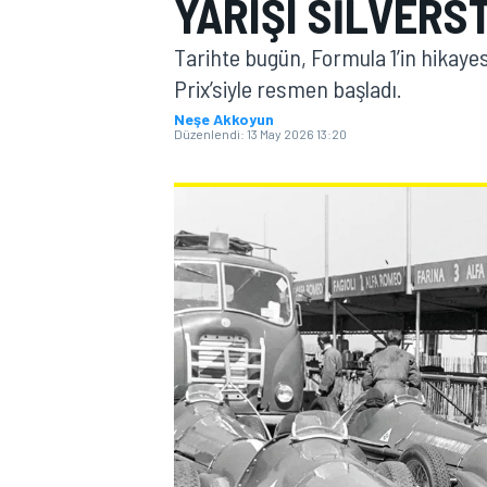
YARIŞI SILVERS
MOTOGP
Tarihte bugün, Formula 1’in hikayes
Prix’siyle resmen başladı.
Neşe Akkoyun
Düzenlendi:
13 May 2026 13:20
WORLD SUPERBIKE