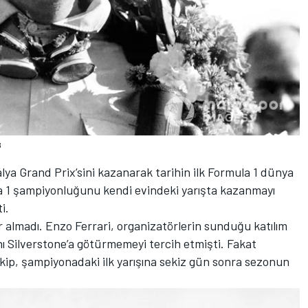
8
alya Grand Prix’sini kazanarak tarihin ilk Formula 1 dünya
a 1 şampiyonluğunu kendi evindeki yarışta kazanmayı
i.
yer almadı. Enzo Ferrari, organizatörlerin sunduğu katılım
ı Silverstone’a götürmemeyi tercih etmişti. Fakat
 ekip, şampiyonadaki ilk yarışına sekiz gün sonra sezonun