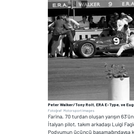
MOTOSİKLET
Peter Walker/Tony Rolt, ERA E-Type, ve Eu
Fotoğraf: Motorsport Images
Farina, 70 turdan oluşan yarışın 63’ünü
İtalyan pilot, takım arkadaşı Luigi Fag
Podyumun üçüncü basamağındaysa kendi