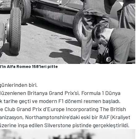
l'in Alfa Romeo 158'leri pitte
günlerinden biri.
 düzenlenen Britanya Grand Prix’si, Formula 1 Dünya
arak tarihe geçti ve modern F1 dönemi resmen başladı.
le Club Grand Prix d'Europe Incorporating The British
ganizasyon, Northamptonshire’daki eski bir RAF (Kraliyet
rine inşa edilen Silverstone pistinde gerçekleştirildi.