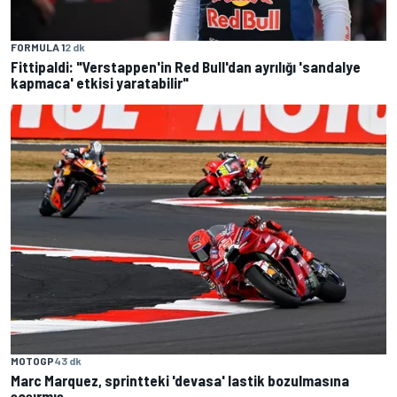
FORMULA 1
2 dk
Fittipaldi: "Verstappen'in Red Bull'dan ayrılığı 'sandalye
kapmaca' etkisi yaratabilir"
MOTOGP
43 dk
Marc Marquez, sprintteki 'devasa' lastik bozulmasına
şaşırmış