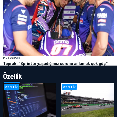
MOTOGP
2 s
Toprak: "Sprintte yaşadığımız sorunu anlamak çok güç"
Özellik
ÖZELLIK
ÖZELLIK