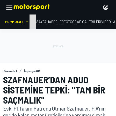
FORMULA 1
ANA SAYFA
HABERLER
FOTOĞRAF GALERILERI
VIDEOLA
Formula 1
İspanya GP
SZAFNAUER’DAN ADUO
SISTEMINE TEPKI: "TAM BIR
SAÇMALIK"
Eski F1 Takım Patronu Otmar Szafnauer, FIA'nın
geride kalan motor üreticilerine yardımcı olmak