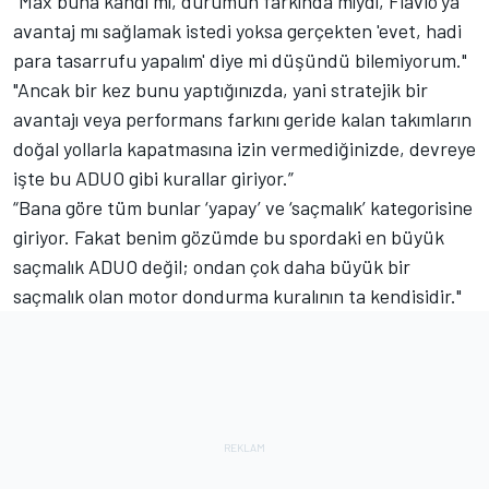
“Max buna kandı mı, durumun farkında mıydı, Flavio'ya
avantaj mı sağlamak istedi yoksa gerçekten 'evet, hadi
para tasarrufu yapalım' diye mi düşündü bilemiyorum."
"Ancak bir kez bunu yaptığınızda, yani stratejik bir
avantajı veya performans farkını geride kalan takımların
doğal yollarla kapatmasına izin vermediğinizde, devreye
işte bu ADUO gibi kurallar giriyor.”
“Bana göre tüm bunlar ‘yapay’ ve ‘saçmalık’ kategorisine
giriyor. Fakat benim gözümde bu spordaki en büyük
saçmalık ADUO değil; ondan çok daha büyük bir
saçmalık olan motor dondurma kuralının ta kendisidir."