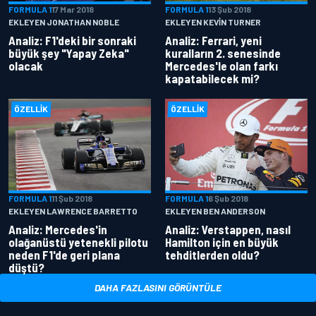
FORMULA 1
17 Mar 2018
FORMULA 1
13 Şub 2018
EKLEYEN JONATHAN NOBLE
EKLEYEN KEVIN TURNER
Analiz: F1'deki bir sonraki
Analiz: Ferrari, yeni
büyük şey "Yapay Zeka"
kuralların 2. senesinde
olacak
Mercedes'le olan farkı
kapatabilecek mi?
ÖZELLIK
ÖZELLIK
FORMULA 1
11 Şub 2018
FORMULA 1
6 Şub 2018
EKLEYEN LAWRENCE BARRETTO
EKLEYEN BEN ANDERSON
Analiz: Mercedes'in
Analiz: Verstappen, nasıl
olağanüstü yetenekli pilotu
Hamilton için en büyük
neden F1'de geri plana
tehditlerden oldu?
düştü?
DAHA FAZLASINI GÖRÜNTÜLE