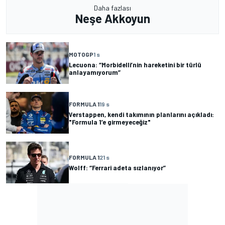
Daha fazlası
Neşe Akkoyun
MOTOGP
1 s
Lecuona: “Morbidelli’nin hareketini bir türlü
anlayamıyorum”
FORMULA 1
19 s
Verstappen, kendi takımının planlarını açıkladı:
"Formula 1’e girmeyeceğiz"
FORMULA 1
21 s
Wolff: “Ferrari adeta sızlanıyor”