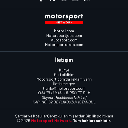
Motor1.com
Motorsportjobs.com
Autosport.com
Motorsportstats.com
İletişim
Künye
Geri bildirim
Motorsport.com'da reklam verin
İletişime geç
tr.info@motorsport.com
YAKUPLU MAH. HÜRRİYET BLV.
Skyport Residence NO: 1 İÇ
KAPI NO: 62 BEYLİKDÜZÜ/ İSTANBUL
Şartlar ve Koşullar
Çerez kullanım şartları
Gizlilik politikası
© 2026
Motorsport Network.
Tüm hakları saklıdır.