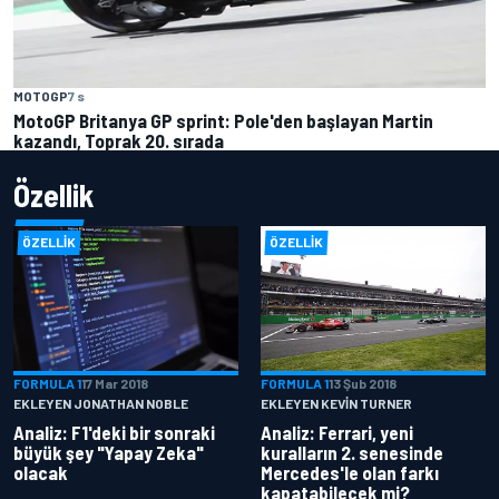
MOTOGP
7 s
MotoGP Britanya GP sprint: Pole'den başlayan Martin
kazandı, Toprak 20. sırada
Özellik
ÖZELLIK
ÖZELLIK
FORMULA 1
17 Mar 2018
FORMULA 1
13 Şub 2018
EKLEYEN JONATHAN NOBLE
EKLEYEN KEVIN TURNER
Analiz: F1'deki bir sonraki
Analiz: Ferrari, yeni
büyük şey "Yapay Zeka"
kuralların 2. senesinde
olacak
Mercedes'le olan farkı
kapatabilecek mi?