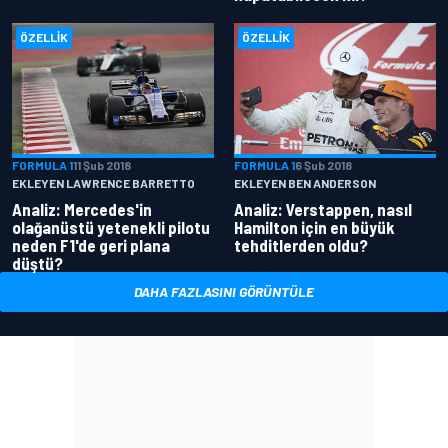
ÖZELLIK
ÖZELLIK
FORMULA 1
11 Şub 2018
FORMULA 1
6 Şub 2018
EKLEYEN LAWRENCE BARRETTO
EKLEYEN BEN ANDERSON
Analiz: Mercedes'in
Analiz: Verstappen, nasıl
olağanüstü yetenekli pilotu
Hamilton için en büyük
neden F1'de geri plana
tehditlerden oldu?
düştü?
DAHA FAZLASINI GÖRÜNTÜLE