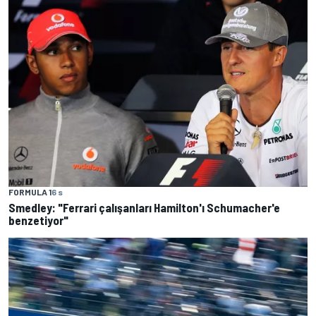
FORMULA 1
6 s
Smedley: "Ferrari çalışanları Hamilton'ı Schumacher'e
benzetiyor"