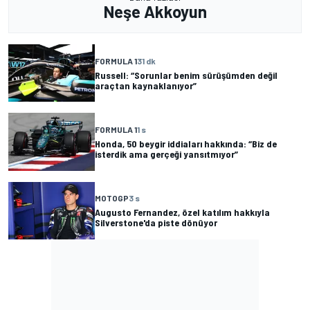
Neşe Akkoyun
FORMULA 1
31 dk
Russell: “Sorunlar benim sürüşümden değil
araçtan kaynaklanıyor”
FORMULA 1
1 s
Honda, 50 beygir iddiaları hakkında: “Biz de
isterdik ama gerçeği yansıtmıyor”
MOTOGP
3 s
Augusto Fernandez, özel katılım hakkıyla
Silverstone'da piste dönüyor