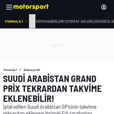
FORMULA 1
ANA SAYFA
HABERLER
FOTOĞRAF GALERILERI
VIDEOLA
Formula 1
Bahreyn GP
SUUDI ARABISTAN GRAND
PRIX TEKRARDAN TAKVIME
EKLENEBILIR!
İptal edilen Suudi Arabistan GP’sinin takvime
tekrardan eklenme ihtimali FIA tarafından