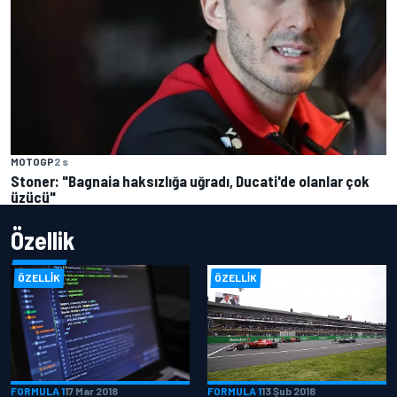
MOTOGP
2 s
Stoner: "Bagnaia haksızlığa uğradı, Ducati'de olanlar çok
üzücü"
Özellik
ÖZELLIK
ÖZELLIK
FORMULA 1
17 Mar 2018
FORMULA 1
13 Şub 2018