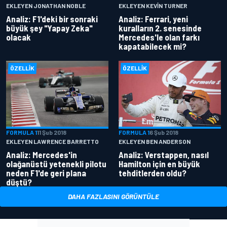
EKLEYEN JONATHAN NOBLE
EKLEYEN KEVIN TURNER
Analiz: F1'deki bir sonraki
Analiz: Ferrari, yeni
büyük şey "Yapay Zeka"
kuralların 2. senesinde
olacak
Mercedes'le olan farkı
kapatabilecek mi?
ÖZELLIK
ÖZELLIK
FORMULA 1
11 Şub 2018
FORMULA 1
6 Şub 2018
EKLEYEN LAWRENCE BARRETTO
EKLEYEN BEN ANDERSON
Analiz: Mercedes'in
Analiz: Verstappen, nasıl
olağanüstü yetenekli pilotu
Hamilton için en büyük
neden F1'de geri plana
tehditlerden oldu?
düştü?
DAHA FAZLASINI GÖRÜNTÜLE