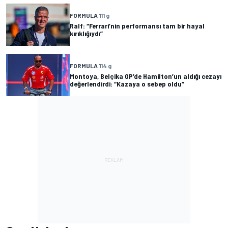
FORMULA 1
11 g
Ralf: “Ferrari’nin performansı tam bir hayal
kırıklığıydı”
FORMULA 1
14 g
Montoya, Belçika GP’de Hamilton’un aldığı cezayı
değerlendirdi: “Kazaya o sebep oldu”