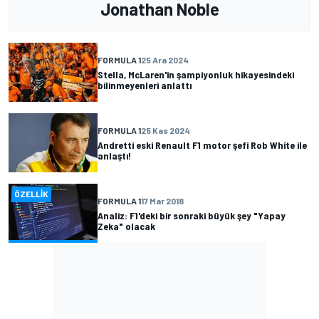
Jonathan Noble
FORMULA 1
25 Ara 2024
Stella, McLaren'in şampiyonluk hikayesindeki
bilinmeyenleri anlattı
FORMULA 1
25 Kas 2024
Andretti eski Renault F1 motor şefi Rob White ile
anlaştı!
ÖZELLIK
FORMULA 1
17 Mar 2018
Analiz: F1'deki bir sonraki büyük şey "Yapay
Zeka" olacak