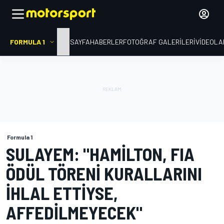
FORMULA 1
ANA SAYFA
HABERLER
FOTOĞRAF GALERILERI
VIDEOLA
Formula 1
SULAYEM: "HAMILTON, FIA
ÖDÜL TÖRENI KURALLARINI
IHLAL ETTIYSE,
AFFEDILMEYECEK"