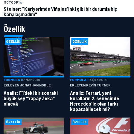
MOTOGP
1 s
Steiner: "Kariyerimde Viñales'inki gibi bir durumla hiç
karşılaşmadım"
Özellik
ÖZELLIK
ÖZELLIK
FORMULA 1
17 Mar 2018
FORMULA 1
13 Şub 2018
EKLEYEN JONATHAN NOBLE
EKLEYEN KEVIN TURNER
Analiz: F1'deki bir sonraki
Analiz: Ferrari, yeni
büyük şey "Yapay Zeka"
kuralların 2. senesinde
olacak
Mercedes'le olan farkı
kapatabilecek mi?
ÖZELLIK
ÖZELLIK