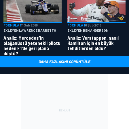
FORMULA 1
11 Şub 2018
FORMULA 1
6 Şub 2018
EKLEYEN LAWRENCE BARRETTO
EKLEYEN BEN ANDERSON
Analiz: Mercedes'in
Analiz: Verstappen, nasıl
olağanüstü yetenekli pilotu
Hamilton için en büyük
neden F1'de geri plana
tehditlerden oldu?
düştü?
DAHA FAZLASINI GÖRÜNTÜLE