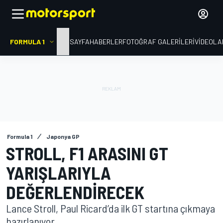
FORMULA 1
ANA SAYFA
HABERLER
FOTOĞRAF GALERILERI
VIDEOLA
Formula 1
Japonya GP
STROLL, F1 ARASINI GT
YARIŞLARIYLA
DEĞERLENDIRECEK
Lance Stroll, Paul Ricard’da ilk GT startına çıkmaya
hazırlanıyor.