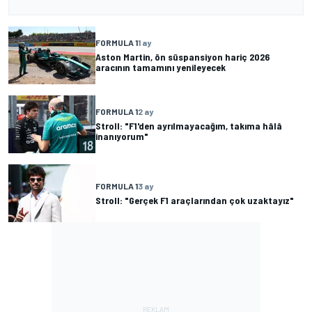
FORMULA 1
1 ay
Aston Martin, ön süspansiyon hariç 2026
aracının tamamını yenileyecek
FORMULA 1
2 ay
Stroll: "F1'den ayrılmayacağım, takıma hâlâ
inanıyorum"
FORMULA 1
3 ay
Stroll: "Gerçek F1 araçlarından çok uzaktayız"