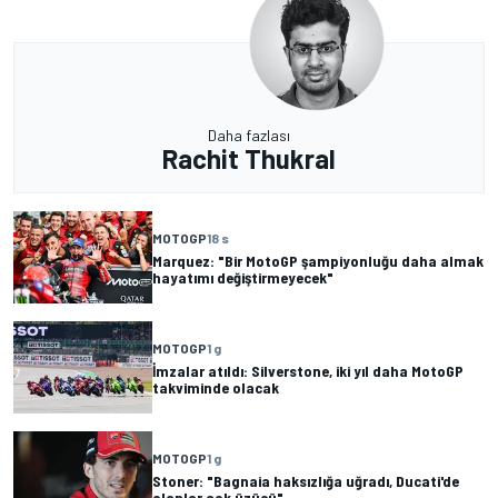
Daha fazlası
Rachit Thukral
MOTOGP
18 s
Marquez: "Bir MotoGP şampiyonluğu daha almak
hayatımı değiştirmeyecek"
MOTOGP
1 g
İmzalar atıldı: Silverstone, iki yıl daha MotoGP
takviminde olacak
MOTOGP
1 g
Stoner: "Bagnaia haksızlığa uğradı, Ducati'de
olanlar çok üzücü"