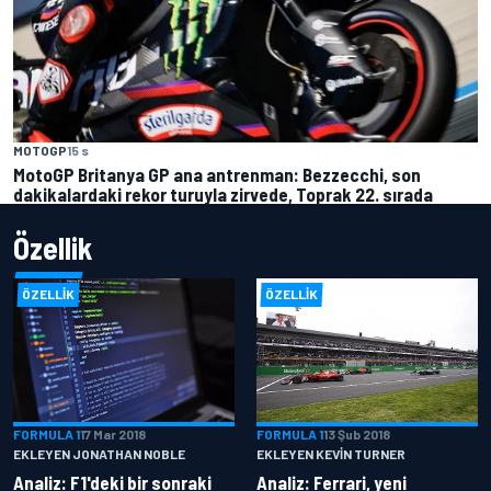
MOTOGP
15 s
MotoGP Britanya GP ana antrenman: Bezzecchi, son
dakikalardaki rekor turuyla zirvede, Toprak 22. sırada
Özellik
ÖZELLIK
ÖZELLIK
FORMULA 1
17 Mar 2018
FORMULA 1
13 Şub 2018
EKLEYEN JONATHAN NOBLE
EKLEYEN KEVIN TURNER
Analiz: F1'deki bir sonraki
Analiz: Ferrari, yeni