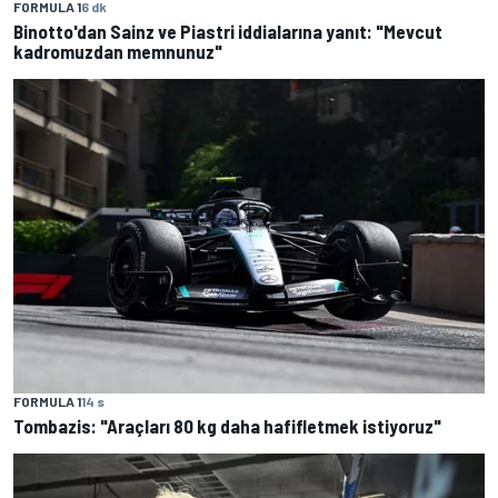
FORMULA 1
6 dk
Binotto'dan Sainz ve Piastri iddialarına yanıt: "Mevcut
kadromuzdan memnunuz"
FORMULA 1
14 s
Tombazis: "Araçları 80 kg daha hafifletmek istiyoruz"