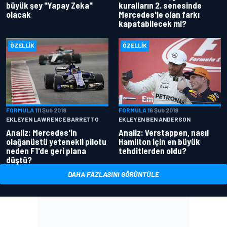
büyük şey "Yapay Zeka"
kuralların 2. senesinde
olacak
Mercedes'le olan farkı
kapatabilecek mi?
ÖZELLIK
ÖZELLIK
FORMULA 1
11 Şub 2018
FORMULA 1
6 Şub 2018
EKLEYEN LAWRENCE BARRETTO
EKLEYEN BEN ANDERSON
Analiz: Mercedes'in
Analiz: Verstappen, nasıl
olağanüstü yetenekli pilotu
Hamilton için en büyük
neden F1'de geri plana
tehditlerden oldu?
düştü?
DAHA FAZLASINI GÖRÜNTÜLE