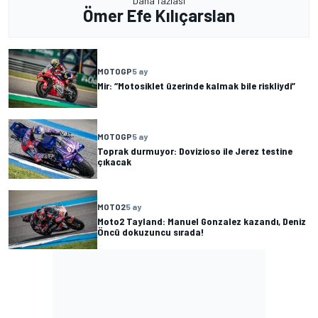
Daha fazlası
Ömer Efe Kılıçarslan
MOTOGP
5 ay
Mir: “Motosiklet üzerinde kalmak bile riskliydi”
MOTOGP
5 ay
Toprak durmuyor: Dovizioso ile Jerez testine
çıkacak
MOTO2
5 ay
Moto2 Tayland: Manuel Gonzalez kazandı, Deniz
Öncü dokuzuncu sırada!