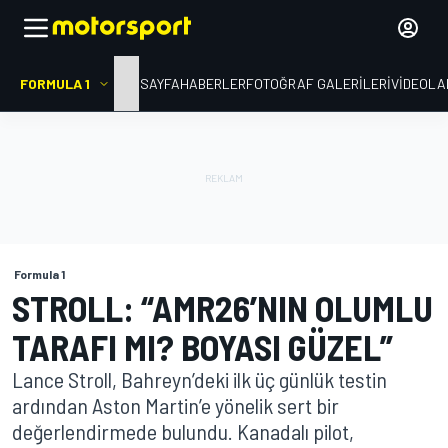
FORMULA 1
ANA SAYFA
HABERLER
FOTOĞRAF GALERILERI
VIDEOLA
Formula 1
STROLL: “AMR26’NIN OLUMLU
TARAFI MI? BOYASI GÜZEL”
Lance Stroll, Bahreyn’deki ilk üç günlük testin
ardından Aston Martin’e yönelik sert bir
değerlendirmede bulundu. Kanadalı pilot,