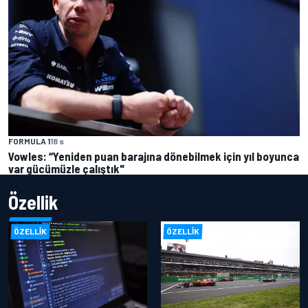
FORMULA 1
18 s
Vowles: “Yeniden puan barajına dönebilmek için yıl boyunca
var gücümüzle çalıştık"
Özellik
ÖZELLIK
ÖZELLIK