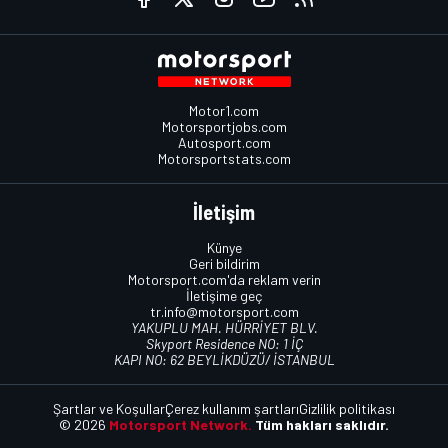
Motor1.com
Motorsportjobs.com
Autosport.com
Motorsportstats.com
İletişim
Künye
Geri bildirim
Motorsport.com'da reklam verin
İletişime geç
tr.info@motorsport.com
YAKUPLU MAH. HÜRRİYET BLV.
Skyport Residence NO: 1 İÇ
KAPI NO: 62 BEYLİKDÜZÜ/ İSTANBUL
Şartlar ve Koşullar
Çerez kullanım şartları
Gizlilik politikası
© 2026
Motorsport Network.
Tüm hakları saklıdır.