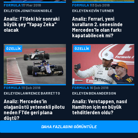
FORMULA 1
17 Mar 2018
FORMULA 1
13 Şub 2018
EKLEYEN JONATHAN NOBLE
EKLEYEN KEVIN TURNER
Analiz: F1'deki bir sonraki
Analiz: Ferrari, yeni
büyük şey "Yapay Zeka"
kuralların 2. senesinde
olacak
Mercedes'le olan farkı
kapatabilecek mi?
ÖZELLIK
ÖZELLIK
FORMULA 1
11 Şub 2018
FORMULA 1
6 Şub 2018
EKLEYEN LAWRENCE BARRETTO
EKLEYEN BEN ANDERSON
Analiz: Mercedes'in
Analiz: Verstappen, nasıl
olağanüstü yetenekli pilotu
Hamilton için en büyük
neden F1'de geri plana
tehditlerden oldu?
düştü?
DAHA FAZLASINI GÖRÜNTÜLE