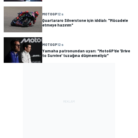
MOTOGP
12 s
Quartararo Silverstone için iddialı: "Mücadele
etmeye hazırım"
MOTOGP
12 s
Yamaha patronundan uyarı: "MotoGP'de 'Drive
to Survive' tuzağına düşmemeliyiz"