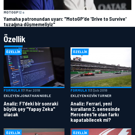
MOTOGP
12 s
Yamaha patronundan uyarı: "MotoGP'de 'Drive to Survive'
tuzağına düşmemeliyiz"
Özellik
ÖZELLIK
ÖZELLIK
FORMULA 1
17 Mar 2018
FORMULA 1
13 Şub 2018
EKLEYEN JONATHAN NOBLE
EKLEYEN KEVIN TURNER
Analiz: F1'deki bir sonraki
Analiz: Ferrari, yeni
büyük şey "Yapay Zeka"
kuralların 2. senesinde
olacak
Mercedes'le olan farkı
kapatabilecek mi?
ÖZELLIK
ÖZELLIK