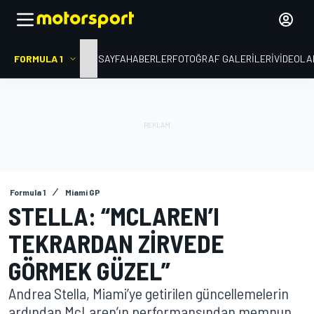
FORMULA 1
ANA SAYFA
HABERLER
FOTOĞRAF GALERILERI
VIDEOLA
Formula 1
Miami GP
STELLA: “MCLAREN’I
TEKRARDAN ZIRVEDE
GÖRMEK GÜZEL”
Andrea Stella, Miami’ye getirilen güncellemelerin
ardından McLaren’ın performansından memnun