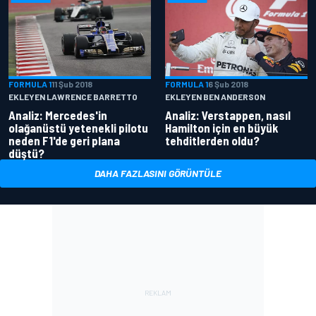
FORMULA 1
11 Şub 2018
FORMULA 1
6 Şub 2018
EKLEYEN LAWRENCE BARRETTO
EKLEYEN BEN ANDERSON
Analiz: Mercedes'in
Analiz: Verstappen, nasıl
olağanüstü yetenekli pilotu
Hamilton için en büyük
neden F1'de geri plana
tehditlerden oldu?
düştü?
DAHA FAZLASINI GÖRÜNTÜLE