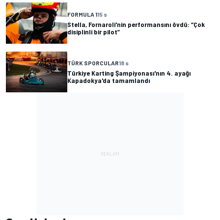
FORMULA 1
15 s
Stella, Fornaroli'nin performansını övdü: “Çok
disiplinli bir pilot”
TÜRK SPORCULAR
18 s
Türkiye Karting Şampiyonası'nın 4. ayağı
Kapadokya'da tamamlandı