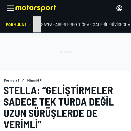
FORMULA 1
ANA SAYFA
HABERLER
FOTOĞRAF GALERILERI
VIDEOLA
Formula 1
Miami GP
STELLA: “GELIŞTIRMELER
SADECE TEK TURDA DEĞIL
UZUN SÜRÜŞLERDE DE
VERIMLI”