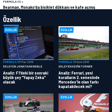
FORMULA 1
16 s
Bearman, Monako'da bisiklet dükkanı ve kafe açmış
Özellik
ÖZELLIK
ÖZELLIK
FORMULA 1
17 Mar 2018
FORMULA 1
13 Şub 2018
EKLEYEN JONATHAN NOBLE
EKLEYEN KEVIN TURNER
Analiz: F1'deki bir sonraki
Analiz: Ferrari, yeni
büyük şey "Yapay Zeka"
kuralların 2. senesinde
olacak
Mercedes'le olan farkı
kapatabilecek mi?
ÖZELLIK
ÖZELLIK