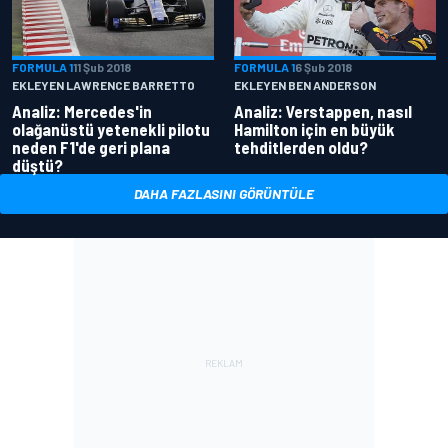
FORMULA 1
11 Şub 2018
FORMULA 1
6 Şub 2018
EKLEYEN LAWRENCE BARRETTO
EKLEYEN BEN ANDERSON
Analiz: Mercedes'in
Analiz: Verstappen, nasıl
olağanüstü yetenekli pilotu
Hamilton için en büyük
neden F1'de geri plana
tehditlerden oldu?
düştü?
DAHA FAZLASINI GÖRÜNTÜLE