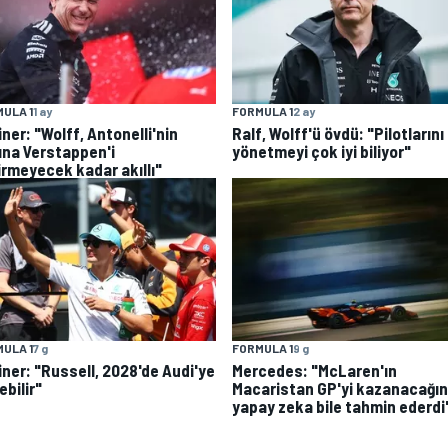
FORMULA 1
2 ay
ULA 1
1 ay
Ralf, Wolff'ü övdü: "Pilotlarını
ner: "Wolff, Antonelli'nin
yönetmeyi çok iyi biliyor"
ına Verstappen'i
irmeyecek kadar akıllı"
ULA 1
7 g
FORMULA 1
9 g
iner: "Russell, 2028'de Audi'ye
Mercedes: "McLaren'ın
bilir"
Macaristan GP'yi kazanacağın
yapay zeka bile tahmin ederdi