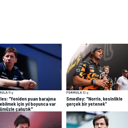
ULA 1
1 g
FORMULA 1
2 g
les: “Yeniden puan barajına
Smedley: "Norris, kesinlikle
ebilmek için yıl boyunca var
gerçek bir yetenek”
ümüzle çalıştık"