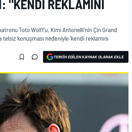
: "KENDI REKLAMINI
tronu Toto Wolff’u, Kimi Antonelli’nin Çin Grand
ığı telsiz konuşması nedeniyle 'kendi reklamını
TERCIH EDILEN KAYNAK OLARAK EKLE