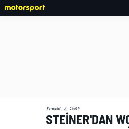
FORMULA 1
Formula 1
Çin GP
STEINER'DAN WO