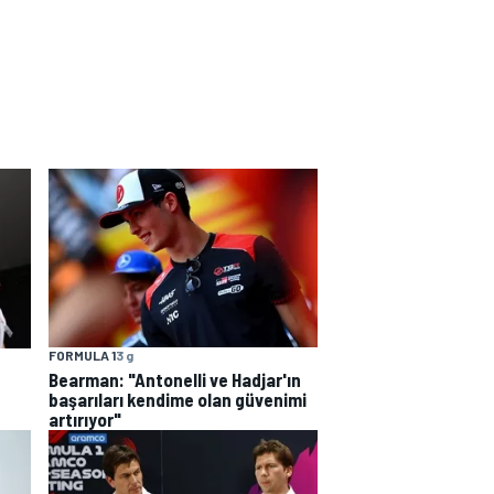
FORMULA 1
3 g
Bearman: "Antonelli ve Hadjar'ın
başarıları kendime olan güvenimi
artırıyor"