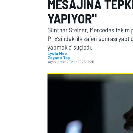
MESAJINA TEPKI
MOTOGP
YAPIYOR"
Günther Steiner, Mercedes takım pa
Prix’sindeki ilk zaferi sonrası yapt
yapmakla' suçladı.
Lydia Mee
Zeynep Taş
Yayın tarihi:
20 Mar 2026 11:25
WORLD SUPERBIKE