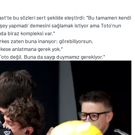
t’te bu sözleri sert şekilde eleştirdi: "Bu tamamen kendi
r şey yapmadı' demesini sağlamak istiyor ama Toto'nun
da biraz kompleksi var."
kes zaten buna inanıyor; görebiliyorsun,
rkese anlatmana gerek yok."
oto değil. Buna da saygı duymamız gerekiyor."