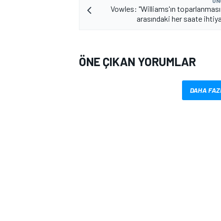
ÖN
Vowles: "Williams'ın toparlanması 
arasındaki her saate ihtiy
ÖNE ÇIKAN YORUMLAR
DAHA FAZ
MOTOSİKLET