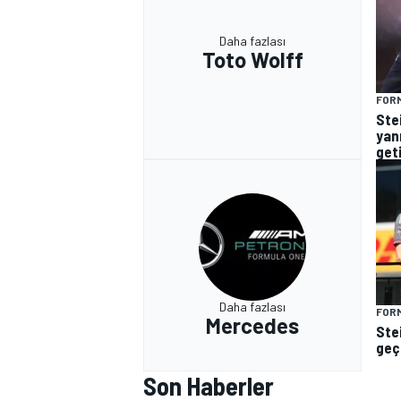
Daha fazlası
Toto Wolff
FORM
Stei
yan
get
Daha fazlası
FORM
Mercedes
Ste
geçe
Son Haberler