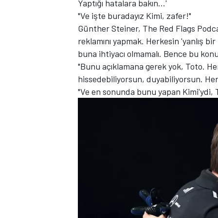
Yaptığı hatalara bakın...'
"Ve işte buradayız Kimi, zafer!"
Günther Steiner, The Red Flags Podcas
reklamını yapmak. Herkesin 'yanlış bi
TÜRK SPORCULAR
buna ihtiyacı olmamalı. Bence bu konu
"Bunu açıklamana gerek yok, Toto. Her
hissedebiliyorsun, duyabiliyorsun. He
"Ve en sonunda bunu yapan Kimi'ydi, T