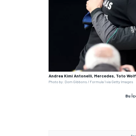
Andrea Kimi Antonelli, Mercedes, Toto Wol
Photo by: Dom Gibbons / Formula 1 via Getty Images
Bu İç