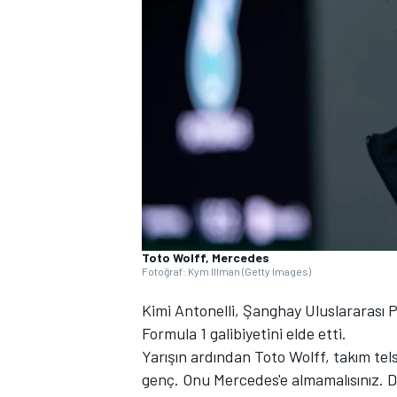
WRC
Toto Wolff, Mercedes
Fotoğraf: Kym Illman (Getty Images)
Kimi Antonelli, Şanghay Uluslararası Pi
Formula 1 galibiyetini elde etti.
Yarışın ardından Toto Wolff, takım tels
genç. Onu Mercedes'e almamalısınız. D