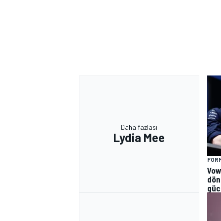
Daha fazlası
Lydia Mee
FORM
Vow
dön
güc