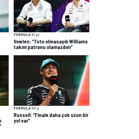
FORMULA 1
3 ay
Vowles: “Toto olmasaydı Williams
takım patronu olamazdım”
FORMULA 1
10 g
Russell: “Finale daha çok uzun bir
ı
yol var”
"