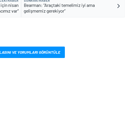
CEKI HABER
SONRAKI HABER
için nisan
Bearman: “Araçtaki temelimiz iyi ama
acımız var"
gelişmemiz gerekiyor”
LASINI VE YORUMLARI GÖRÜNTÜLE