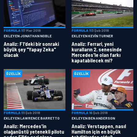
FORMULA 1
17 Mar 2018
FORMULA 1
13 Şub 2018
EKLEYEN JONATHAN NOBLE
EKLEYEN KEVIN TURNER
Analiz: F1'deki bir sonraki
Analiz: Ferrari, yeni
büyük şey "Yapay Zeka"
kuralların 2. senesinde
olacak
Mercedes'le olan farkı
kapatabilecek mi?
ÖZELLIK
ÖZELLIK
FORMULA 1
11 Şub 2018
FORMULA 1
6 Şub 2018
EKLEYEN LAWRENCE BARRETTO
EKLEYEN BEN ANDERSON
Analiz: Mercedes'in
Analiz: Verstappen, nasıl
olağanüstü yetenekli pilotu
Hamilton için en büyük
neden F1'de geri plana
tehditlerden oldu?