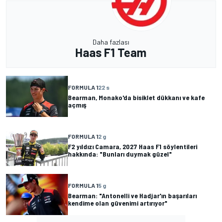
Daha fazlası
Haas F1 Team
FORMULA 1
22 s
Bearman, Monako'da bisiklet dükkanı ve kafe
açmış
FORMULA 1
2 g
F2 yıldızı Camara, 2027 Haas F1 söylentileri
hakkında: "Bunları duymak güzel"
FORMULA 1
5 g
Bearman: "Antonelli ve Hadjar'ın başarıları
kendime olan güvenimi artırıyor"