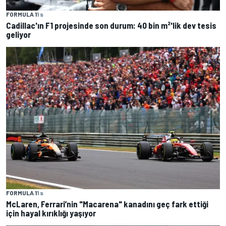
FORMULA 1
1 s
Cadillac'ın F1 projesinde son durum: 40 bin m²'lik dev tesis
geliyor
FORMULA 1
1 s
McLaren, Ferrari’nin "Macarena" kanadını geç fark ettiği
için hayal kırıklığı yaşıyor