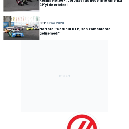
Resmi: MotoGP, Coronavirüs nedeniyle Amerika
GP'yi de erteledi!
DTM
9 Mar 2020
Mortara: “Sorunlu DTM, son zamanlarda
gelişemedi”