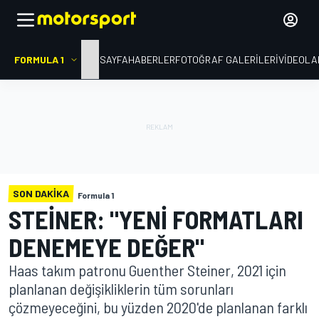
FORMULA 1
ANA SAYFA
HABERLER
FOTOĞRAF GALERILERI
VIDEOLA
SON DAKIKA
Formula 1
STEINER: "YENI FORMATLARI
DENEMEYE DEĞER"
Haas takım patronu Guenther Steiner, 2021 için
planlanan değişikliklerin tüm sorunları
çözmeyeceğini, bu yüzden 2020'de planlanan farklı