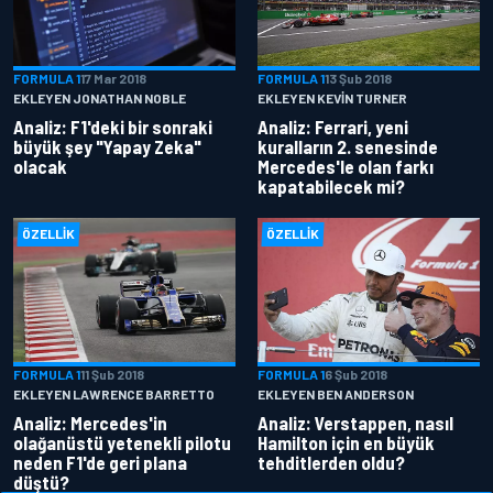
FORMULA 1
17 Mar 2018
FORMULA 1
13 Şub 2018
EKLEYEN JONATHAN NOBLE
EKLEYEN KEVIN TURNER
Analiz: F1'deki bir sonraki
Analiz: Ferrari, yeni
büyük şey "Yapay Zeka"
kuralların 2. senesinde
olacak
Mercedes'le olan farkı
kapatabilecek mi?
ÖZELLIK
ÖZELLIK
FORMULA 1
11 Şub 2018
FORMULA 1
6 Şub 2018
EKLEYEN LAWRENCE BARRETTO
EKLEYEN BEN ANDERSON
Analiz: Mercedes'in
Analiz: Verstappen, nasıl
olağanüstü yetenekli pilotu
Hamilton için en büyük
neden F1'de geri plana
tehditlerden oldu?
düştü?