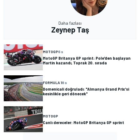
Daha fazlası
Zeynep Taş
MOTOGP
6 s
MotoGP Britanya GP sprint: Pole'den başlayan
Martin kazandı, Toprak 20. sırada
FORMULA 1
8 s
Domenicali doğruladı: "Almanya Grand Prix'si
kesinlikle geri dönecek"
MOTOGP
Canlı dereceler: MotoGP Britanya GP sprint