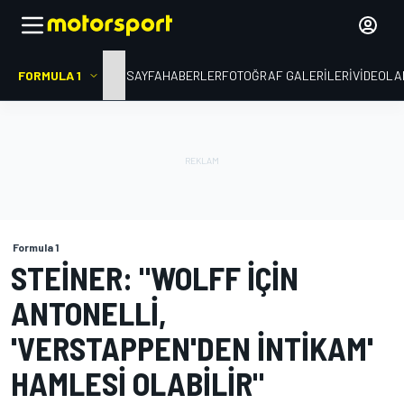
FORMULA 1
ANA SAYFA
HABERLER
FOTOĞRAF GALERILERI
VIDEOLA
Formula 1
STEINER: "WOLFF IÇIN
ANTONELLI,
'VERSTAPPEN'DEN INTIKAM'
HAMLESI OLABILIR"