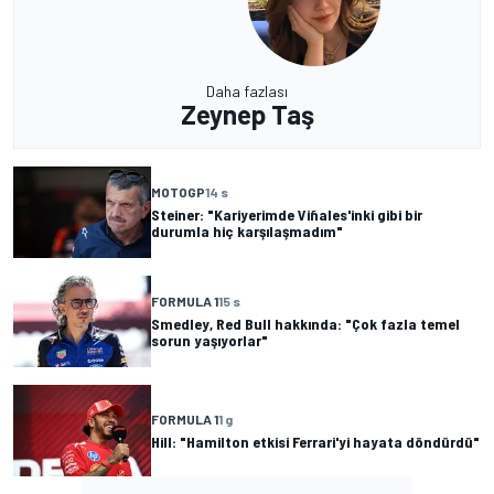
Daha fazlası
Zeynep Taş
MOTOGP
14 s
Steiner: "Kariyerimde Viñales'inki gibi bir
durumla hiç karşılaşmadım"
FORMULA 1
15 s
Smedley, Red Bull hakkında: "Çok fazla temel
sorun yaşıyorlar"
FORMULA 1
1 g
Hill: "Hamilton etkisi Ferrari'yi hayata döndürdü"