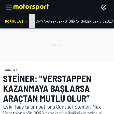
FORMULA 1
ANA SAYFA
HABERLER
FOTOĞRAF GALERILERI
VIDEOLA
Formula 1
STEINER: "VERSTAPPEN
KAZANMAYA BAŞLARSA
ARAÇTAN MUTLU OLUR”
Eski Haas takım patronu Günther Steiner, Max
Verstappen'in 2026 araçlarıyla ilgili şikâyetlerini