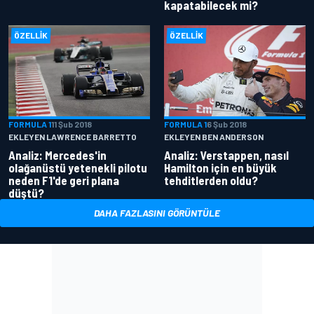
kapatabilecek mi?
ÖZELLIK
ÖZELLIK
FORMULA 1
11 Şub 2018
FORMULA 1
6 Şub 2018
EKLEYEN LAWRENCE BARRETTO
EKLEYEN BEN ANDERSON
Analiz: Mercedes'in
Analiz: Verstappen, nasıl
olağanüstü yetenekli pilotu
Hamilton için en büyük
neden F1'de geri plana
tehditlerden oldu?
düştü?
DAHA FAZLASINI GÖRÜNTÜLE