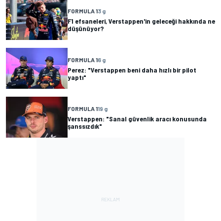
FORMULA 1
3 g
F1 efsaneleri, Verstappen'in geleceği hakkında ne
düşünüyor?
FORMULA 1
6 g
Perez: "Verstappen beni daha hızlı bir pilot
yaptı"
FORMULA 1
19 g
Verstappen: "Sanal güvenlik aracı konusunda
şanssızdık"