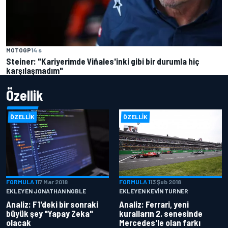
MOTOGP
14 s
Steiner: "Kariyerimde Viñales'inki gibi bir durumla hiç
karşılaşmadım"
Özellik
ÖZELLIK
ÖZELLIK
FORMULA 1
17 Mar 2018
FORMULA 1
13 Şub 2018
EKLEYEN JONATHAN NOBLE
EKLEYEN KEVIN TURNER
Analiz: F1'deki bir sonraki
Analiz: Ferrari, yeni
büyük şey "Yapay Zeka"
kuralların 2. senesinde
olacak
Mercedes'le olan farkı