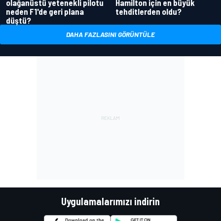
olağanüstü yetenekli pilotu
Hamilton için en büyük
neden F1'de geri plana
tehditlerden oldu?
düştü?
DAHA FAZLASINI GÖRÜNTÜLE
Uygulamalarımızı indirin