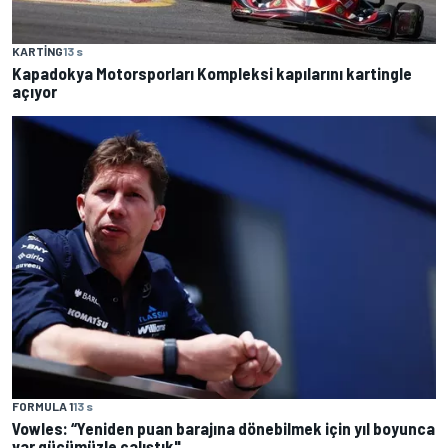
KARTING
13 s
Kapadokya Motorsporları Kompleksi kapılarını kartingle
açıyor
FORMULA 1
13 s
Vowles: “Yeniden puan barajına dönebilmek için yıl boyunca
var gücümüzle çalıştık"