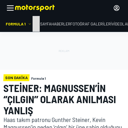
FORMULA 1
ANA SAYFA
HABERLER
FOTOĞRAF GALERILERI
VIDEOLA
SON DAKIKA
Formula 1
STEINER: MAGNUSSEN’IN
‘’ÇILGIN’’ OLARAK ANILMASI
YANLIŞ
Haas takım patronu Gunther Steiner, Kevin
Magnussen’in neden ‘çılgın’ bir üne sahip olduğunu