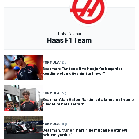
Daha fazlası
Haas F1 Team
FORMULA 1
2 g
Bearman: "Antonelli ve Hadjar'ın başarıları
kendime olan güvenimi artırıyor"
FORMULA 1
3 g
Bearman'dan Aston Martin iddialarına net yanıt:
"Hedefim hâlâ Ferrari"
FORMULA 1
11 g
Bearman: “Aston Martin ile mücadele etmeyi
beklemiyorduk”