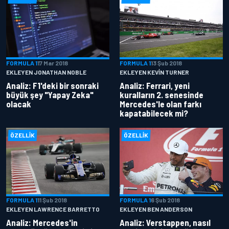
FORMULA 1
17 Mar 2018
FORMULA 1
13 Şub 2018
EKLEYEN JONATHAN NOBLE
EKLEYEN KEVIN TURNER
Analiz: F1'deki bir sonraki
Analiz: Ferrari, yeni
büyük şey "Yapay Zeka"
kuralların 2. senesinde
olacak
Mercedes'le olan farkı
kapatabilecek mi?
ÖZELLIK
ÖZELLIK
FORMULA 1
11 Şub 2018
FORMULA 1
6 Şub 2018
EKLEYEN LAWRENCE BARRETTO
EKLEYEN BEN ANDERSON
Analiz: Mercedes'in
Analiz: Verstappen, nasıl