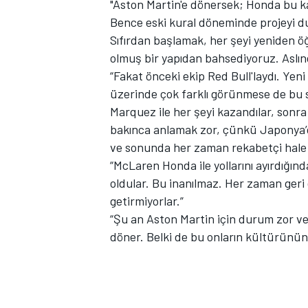
"Aston Martin'e dönersek; Honda bu ka
Bence eski kural döneminde projeyi dur
Sıfırdan başlamak, her şeyi yeniden 
olmuş bir yapıdan bahsediyoruz. Aslı
TÜRK SPORCULAR
“Fakat önceki ekip Red Bull'laydı. Yeni 
üzerinde çok farklı görünmese de bu s
Marquez ile her şeyi kazandılar, sonra
bakınca anlamak zor, çünkü Japonya’d
ve sonunda her zaman rekabetçi hale g
“McLaren Honda ile yollarını ayırdığın
oldular. Bu inanılmaz. Her zaman geri 
getirmiyorlar.”
“Şu an Aston Martin için durum zor ve
döner. Belki de bu onların kültürünün b