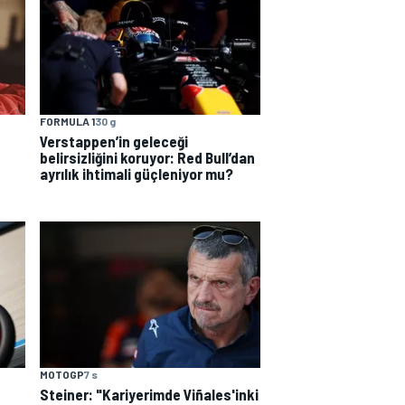
FORMULA 1
30 g
Verstappen’in geleceği
belirsizliğini koruyor: Red Bull’dan
ayrılık ihtimali güçleniyor mu?
MOTOGP
7 s
Steiner: "Kariyerimde Viñales'inki