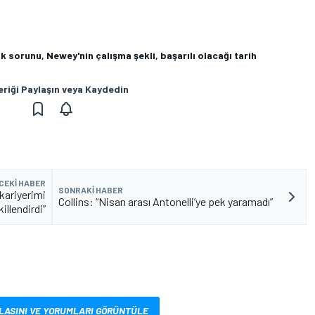
ük sorunu, Newey'nin çalışma şekli, başarılı olacağı tarih
eriği Paylaşın veya Kaydedin
CEKI HABER
SONRAKI HABER
kariyerimi
Collins: “Nisan arası Antonelli’ye pek yaramadı”
illendirdi”
LASINI VE YORUMLARI GÖRÜNTÜLE