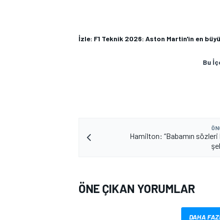
İzle: F1 Teknik 2026: Aston Martin'in en büy
Bu İç
ÖN
Hamilton: “Babamın sözleri 
şek
ÖNE ÇIKAN YORUMLAR
DAHA FAZ