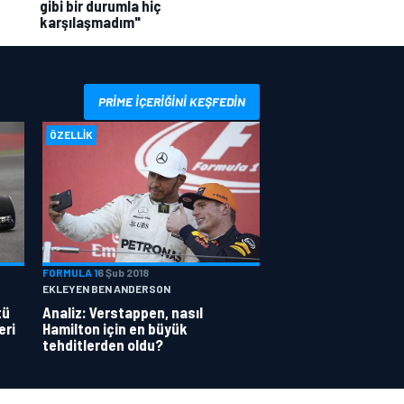
gibi bir durumla hiç
karşılaşmadım"
PRIME IÇERIĞINI KEŞFEDIN
ÖZELLIK
FORMULA 1
6 Şub 2018
EKLEYEN BEN ANDERSON
tü
Analiz: Verstappen, nasıl
eri
Hamilton için en büyük
tehditlerden oldu?