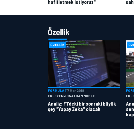
hafifletmek istiyoruz"
sah
Özellik
ÖZELLIK
ÖZ
FORMULA 1
17 Mar 2018
FOR
EKLEYEN JONATHAN NOBLE
EKL
Analiz: F1'deki bir sonraki büyük
Anal
şey "Yapay Zeka" olacak
sen
kap