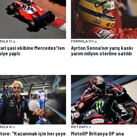
ULA 1
2 g
FORMULA 1
30 g
rari şasi ekibine Mercedes'ten
Ayrton Senna’nın yarış kaskı
viye yaptı
yarım milyon sterline satıldı
MOTOGP
6 s
ULA 1
6 s
MotoGP Britanya GP ana
atore: "Kazanmak için her şeye