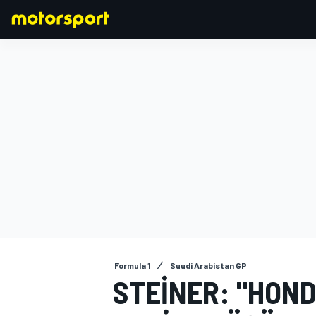
FORMULA 1
Formula 1
Suudi Arabistan GP
STEINER: "HOND