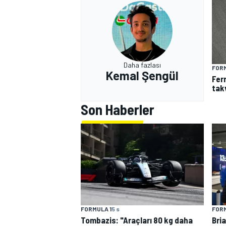
Daha fazlası
FORM
Kemal Şengül
Fer
tak
Son Haberler
FORMULA 1
5 s
FORM
Tombazis: "Araçları 80 kg daha
Bri