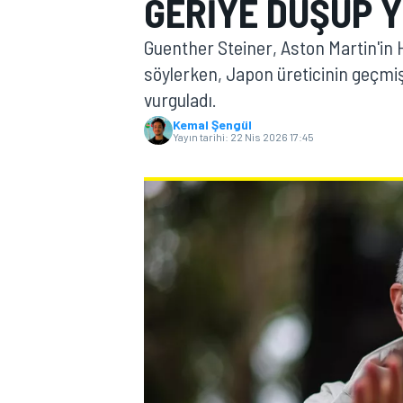
GERIYE DÜŞÜP 
MOTOGP
Guenther Steiner, Aston Martin'in H
söylerken, Japon üreticinin geçmiş
vurguladı.
Kemal Şengül
Yayın tarihi:
22 Nis 2026 17:45
WORLD SUPERBIKE