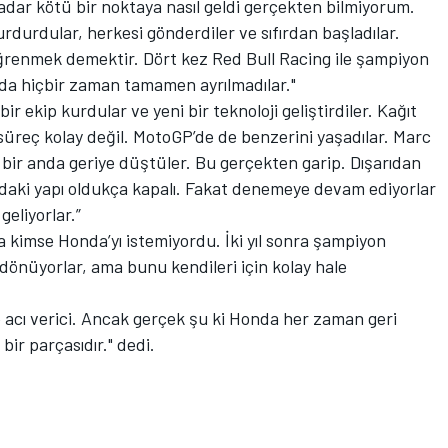
dar kötü bir noktaya nasıl geldi gerçekten bilmiyorum.
durdular, herkesi gönderdiler ve sıfırdan başladılar.
öğrenmek demektir. Dört kez Red Bull Racing ile şampiyon
nda hiçbir zaman tamamen ayrılmadılar."
bir ekip kurdular ve yeni bir teknoloji geliştirdiler. Kağıt
üreç kolay değil. MotoGP’de de benzerini yaşadılar. Marc
 bir anda geriye düştüler. Bu gerçekten garip. Dışarıdan
aki yapı oldukça kapalı. Fakat denemeye devam ediyorlar
eliyorlar.”
da kimse Honda’yı istemiyordu. İki yıl sonra şampiyon
dönüyorlar, ama bunu kendileri için kolay hale
 acı verici. Ancak gerçek şu ki Honda her zaman geri
ir parçasıdır." dedi.