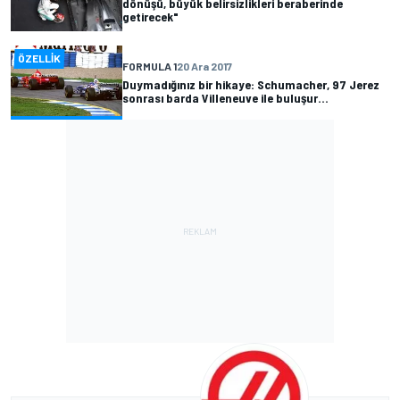
dönüşü, büyük belirsizlikleri beraberinde
getirecek"
ÖZELLIK
FORMULA 1
20 Ara 2017
Duymadığınız bir hikaye: Schumacher, 97 Jerez
sonrası barda Villeneuve ile buluşur...