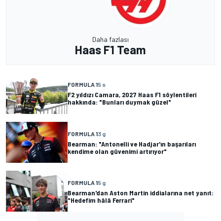
Daha fazlası
Haas F1 Team
FORMULA 1
5 s
F2 yıldızı Camara, 2027 Haas F1 söylentileri
hakkında: "Bunları duymak güzel"
FORMULA 1
3 g
Bearman: "Antonelli ve Hadjar'ın başarıları
kendime olan güvenimi artırıyor"
FORMULA 1
5 g
Bearman'dan Aston Martin iddialarına net yanıt:
"Hedefim hâlâ Ferrari"