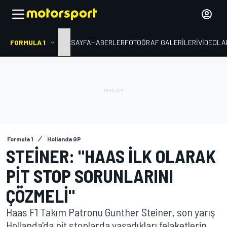
FORMULA 1
ANA SAYFA
HABERLER
FOTOĞRAF GALERILERI
VIDEOLA
Formula 1
Hollanda GP
STEINER: "HAAS ILK OLARAK
PIT STOP SORUNLARINI
ÇÖZMELI"
Haas F1 Takım Patronu Gunther Steiner, son yarış
Hollanda'da pit stoplarda yaşadıkları felaketlerin