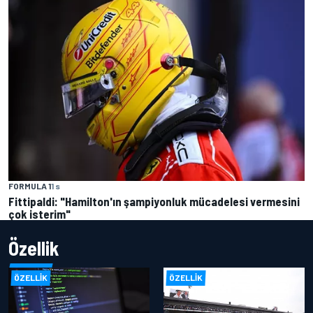
FORMULA 1
1 s
Fittipaldi: "Hamilton'ın şampiyonluk mücadelesi vermesini
çok isterim"
Özellik
ÖZELLIK
ÖZELLIK