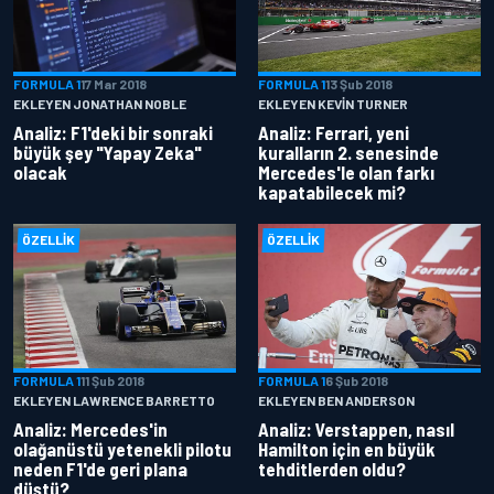
FORMULA 1
17 Mar 2018
FORMULA 1
13 Şub 2018
EKLEYEN JONATHAN NOBLE
EKLEYEN KEVIN TURNER
Analiz: F1'deki bir sonraki
Analiz: Ferrari, yeni
büyük şey "Yapay Zeka"
kuralların 2. senesinde
olacak
Mercedes'le olan farkı
kapatabilecek mi?
ÖZELLIK
ÖZELLIK
FORMULA 1
11 Şub 2018
FORMULA 1
6 Şub 2018
EKLEYEN LAWRENCE BARRETTO
EKLEYEN BEN ANDERSON
Analiz: Mercedes'in
Analiz: Verstappen, nasıl
olağanüstü yetenekli pilotu
Hamilton için en büyük
neden F1'de geri plana
tehditlerden oldu?
düştü?