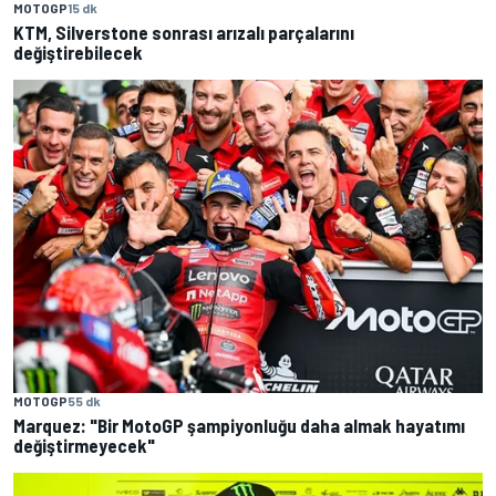
MOTOGP
15 dk
KTM, Silverstone sonrası arızalı parçalarını
değiştirebilecek
MOTOGP
55 dk
Marquez: "Bir MotoGP şampiyonluğu daha almak hayatımı
değiştirmeyecek"