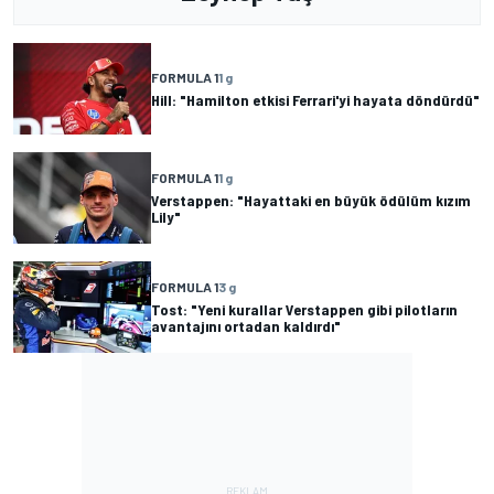
FORMULA 1
1 g
Hill: "Hamilton etkisi Ferrari'yi hayata döndürdü"
FORMULA 1
1 g
Verstappen: "Hayattaki en büyük ödülüm kızım
Lily"
FORMULA 1
3 g
Tost: "Yeni kurallar Verstappen gibi pilotların
avantajını ortadan kaldırdı"