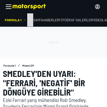
FORMULA 1
ANA SAYFA
HABERLER
FOTOĞRAF GALERILERI
VIDEOLA
Formula 1
Miami GP
SMEDLEY'DEN UYARI:
"FERRARI, 'NEGATIF' BIR
DÖNGÜYE GIREBILIR"
Eski Ferrari yarış mühendisi Rob Smedley,
Scuderia Ferrari’nin Miami Grand Prix’sinde