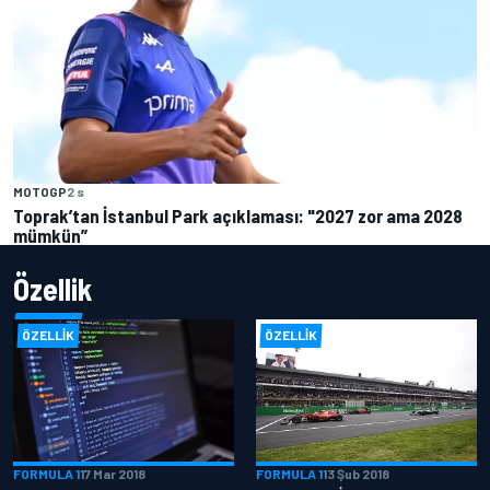
MOTOGP
2 s
Toprak’tan İstanbul Park açıklaması: "2027 zor ama 2028
mümkün”
Özellik
ÖZELLIK
ÖZELLIK
FORMULA 1
17 Mar 2018
FORMULA 1
13 Şub 2018