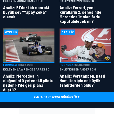
EKLEYEN JONATHAN NOBLE
EKLEYEN KEVIN TURNER
Analiz: F1'deki bir sonraki
Analiz: Ferrari, yeni
büyük şey "Yapay Zeka"
kuralların 2. senesinde
olacak
Mercedes'le olan farkı
kapatabilecek mi?
ÖZELLIK
ÖZELLIK
FORMULA 1
11 Şub 2018
FORMULA 1
6 Şub 2018
EKLEYEN LAWRENCE BARRETTO
EKLEYEN BEN ANDERSON
Analiz: Mercedes'in
Analiz: Verstappen, nasıl
olağanüstü yetenekli pilotu
Hamilton için en büyük
neden F1'de geri plana
tehditlerden oldu?
düştü?
DAHA FAZLASINI GÖRÜNTÜLE