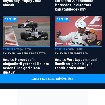
büyük şey "Yapay Zeka"
kuralların 2. senesinde
olacak
Mercedes'le olan farkı
kapatabilecek mi?
ÖZELLIK
ÖZELLIK
FORMULA 1
11 Şub 2018
FORMULA 1
6 Şub 2018
EKLEYEN LAWRENCE BARRETTO
EKLEYEN BEN ANDERSON
Analiz: Mercedes'in
Analiz: Verstappen, nasıl
olağanüstü yetenekli pilotu
Hamilton için en büyük
neden F1'de geri plana
tehditlerden oldu?
düştü?
DAHA FAZLASINI GÖRÜNTÜLE