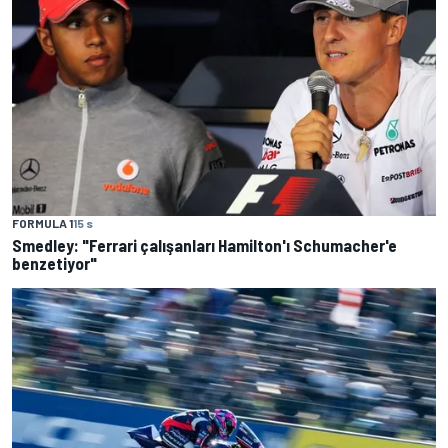
FORMULA 1
15 s
Smedley: "Ferrari çalışanları Hamilton'ı Schumacher'e
benzetiyor"