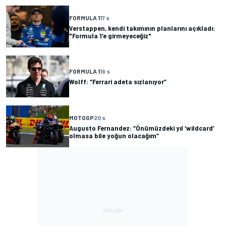
FORMULA 1
17 s
Verstappen, kendi takımının planlarını açıkladı:
"Formula 1’e girmeyeceğiz"
FORMULA 1
19 s
Wolff: “Ferrari adeta sızlanıyor”
MOTOGP
20 s
Augusto Fernandez: “Önümüzdeki yıl ‘wildcard’
olmasa bile yoğun olacağım”