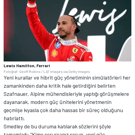
Lewis Hamilton, Ferrari
Fotoğraf: Geoff Robins / LAT Images via Getty Images
Yeni kurallar ve hibrit güç yönetiminin simülatörleri her
zamankinden daha kritik hale getirdiğini belirten
Szafnauer, Alpine mühendisleriyle yaptığı görüşmelere
dayanarak, modern güç ünitelerini yönetmenin
geçmişe kıyasla çok daha hassas bir süreç olduğunu
hatırlattı.
Smedley de bu duruma katılarak sözlerini şöyle
tamamladı: “Kime sorursanız sorun, yeni güç