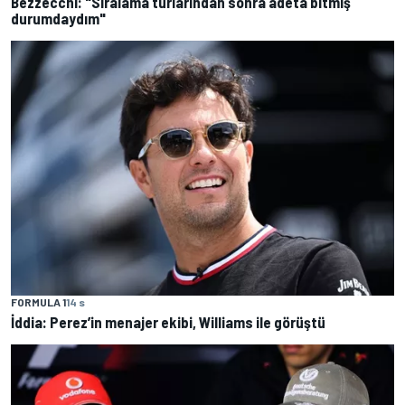
Bezzecchi: "Sıralama turlarından sonra adeta bitmiş
durumdaydım"
FORMULA 1
14 s
İddia: Perez’in menajer ekibi, Williams ile görüştü