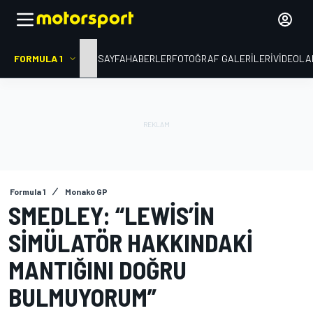
FORMULA 1
ANA SAYFA
HABERLER
FOTOĞRAF GALERILERI
VIDEOLA
Formula 1
Monako GP
SMEDLEY: “LEWIS’IN
SIMÜLATÖR HAKKINDAKI
MANTIĞINI DOĞRU
BULMUYORUM”