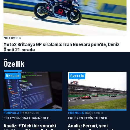
MOTO2
16 s
Moto2 Britanya GP sıralama: Izan Guevara pole’de, Deniz
Öncü 21. sırada
Özellik
ÖZELLIK
ÖZELLIK
FORMULA 1
17 Mar 2018
FORMULA 1
13 Şub 2018
EKLEYEN JONATHAN NOBLE
EKLEYEN KEVIN TURNER
Analiz: F1'deki bir sonraki
Analiz: Ferrari, yeni