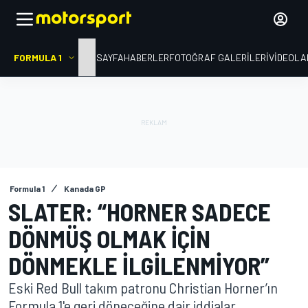
FORMULA 1
ANA SAYFA
HABERLER
FOTOĞRAF GALERILERI
VIDEOLA
Formula 1
Kanada GP
SLATER: “HORNER SADECE
DÖNMÜŞ OLMAK IÇIN
DÖNMEKLE ILGILENMIYOR”
Eski Red Bull takım patronu Christian Horner’ın
Formula 1'e geri döneceğine dair iddialar