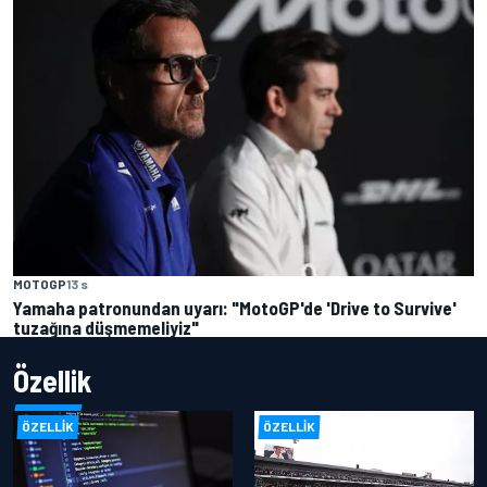
MOTOGP
13 s
Yamaha patronundan uyarı: "MotoGP'de 'Drive to Survive'
tuzağına düşmemeliyiz"
Özellik
ÖZELLIK
ÖZELLIK