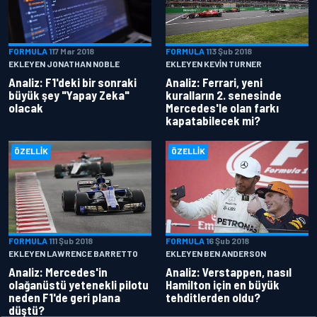
FORMULA 1
17 Mar 2018
FORMULA 1
13 Şub 2018
EKLEYEN JONATHAN NOBLE
EKLEYEN KEVIN TURNER
Analiz: F1'deki bir sonraki
Analiz: Ferrari, yeni
büyük şey "Yapay Zeka"
kuralların 2. senesinde
olacak
Mercedes'le olan farkı
kapatabilecek mi?
ÖZELLIK
ÖZELLIK
FORMULA 1
11 Şub 2018
FORMULA 1
6 Şub 2018
EKLEYEN LAWRENCE BARRETTO
EKLEYEN BEN ANDERSON
Analiz: Mercedes'in
Analiz: Verstappen, nasıl
olağanüstü yetenekli pilotu
Hamilton için en büyük
neden F1'de geri plana
tehditlerden oldu?
düştü?