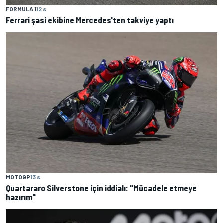
FORMULA 1
12 s
Ferrari şasi ekibine Mercedes'ten takviye yaptı
MOTOGP
13 s
Quartararo Silverstone için iddialı: "Mücadele etmeye
hazırım"