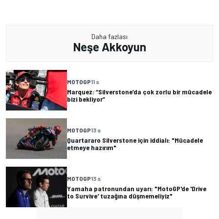
Daha fazlası
Neşe Akkoyun
MOTOGP
11 s
Marquez: “Silverstone’da çok zorlu bir mücadele
bizi bekliyor”
MOTOGP
13 s
Quartararo Silverstone için iddialı: "Mücadele
etmeye hazırım"
MOTOGP
13 s
Yamaha patronundan uyarı: "MotoGP'de 'Drive
to Survive' tuzağına düşmemeliyiz"