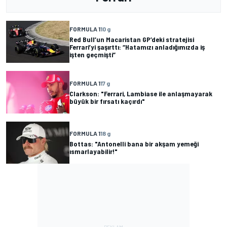
FORMULA 1
10 g
Red Bull’un Macaristan GP’deki stratejisi
Ferrari’yi şaşırttı: “Hatamızı anladığımızda iş
işten geçmişti”
FORMULA 1
17 g
Clarkson: "Ferrari, Lambiase ile anlaşmayarak
büyük bir fırsatı kaçırdı"
FORMULA 1
18 g
Bottas: "Antonelli bana bir akşam yemeği
ısmarlayabilir!"