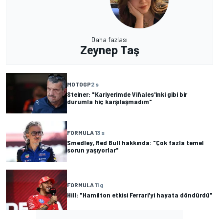
Daha fazlası
Zeynep Taş
MOTOGP
2 s
Steiner: "Kariyerimde Viñales'inki gibi bir
durumla hiç karşılaşmadım"
FORMULA 1
3 s
Smedley, Red Bull hakkında: "Çok fazla temel
sorun yaşıyorlar"
FORMULA 1
1 g
Hill: "Hamilton etkisi Ferrari'yi hayata döndürdü"