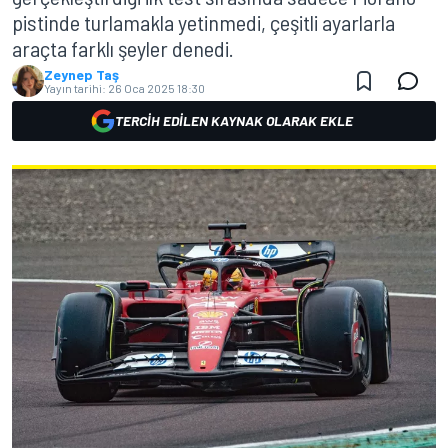
pistinde turlamakla yetinmedi, çeşitli ayarlarla
araçta farklı şeyler denedi.
Zeynep Taş
Yayın tarihi:
26 Oca 2025 18:30
TERCIH EDILEN KAYNAK OLARAK EKLE