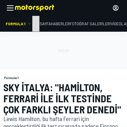
FORMULA 1
ANA SAYFA
HABERLER
FOTOĞRAF GALERILERI
VIDEOLA
Formula 1
SKY İTALYA: "HAMILTON,
FERRARI ILE ILK TESTINDE
ÇOK FARKLI ŞEYLER DENEDI"
Lewis Hamilton, bu hafta Ferrari için
gerçekleştirdiği ilk test sırasında sadece Fiorano