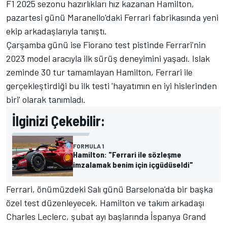
F1 2025 sezonu hazırlıkları hız kazanan Hamilton,
pazartesi günü Maranello'daki Ferrari fabrikasında yeni
ekip arkadaşlarıyla tanıştı.
Çarşamba günü ise Fiorano test pistinde Ferrari'nin
2023 model aracıyla ilk sürüş deneyimini yaşadı. Islak
zeminde 30 tur tamamlayan Hamilton, Ferrari ile
gerçekleştirdiği bu ilk testi 'hayatımın en iyi hislerinden
biri' olarak tanımladı.
İlginizi Çekebilir:
FORMULA 1
Hamilton: "Ferrari ile sözleşme
imzalamak benim için içgüdüseldi"
Ferrari, önümüzdeki Salı günü Barselona'da bir başka
özel test düzenleyecek. Hamilton ve takım arkadaşı
Charles Leclerc
, şubat ayı başlarında İspanya Grand