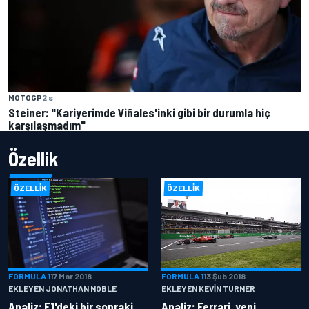
MOTOGP
2 s
Steiner: "Kariyerimde Viñales'inki gibi bir durumla hiç
karşılaşmadım"
Özellik
ÖZELLIK
ÖZELLIK
FORMULA 1
17 Mar 2018
FORMULA 1
13 Şub 2018
EKLEYEN JONATHAN NOBLE
EKLEYEN KEVIN TURNER
Analiz: F1'deki bir sonraki
Analiz: Ferrari, yeni