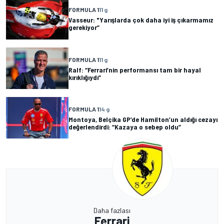
FORMULA 1
11 g
Vasseur: "Yarışlarda çok daha iyi iş çıkarmamız
gerekiyor”
FORMULA 1
11 g
Ralf: “Ferrari’nin performansı tam bir hayal
kırıklığıydı”
FORMULA 1
14 g
Montoya, Belçika GP’de Hamilton’un aldığı cezayı
değerlendirdi: “Kazaya o sebep oldu”
Daha fazlası
Ferrari