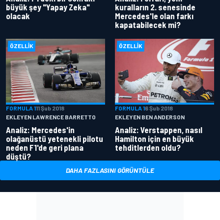
büyük şey "Yapay Zeka"
kuralların 2. senesinde
olacak
Mercedes'le olan farkı
kapatabilecek mi?
ÖZELLIK
ÖZELLIK
FORMULA 1
11 Şub 2018
FORMULA 1
6 Şub 2018
EKLEYEN LAWRENCE BARRETTO
EKLEYEN BEN ANDERSON
Analiz: Mercedes'in
Analiz: Verstappen, nasıl
olağanüstü yetenekli pilotu
Hamilton için en büyük
neden F1'de geri plana
tehditlerden oldu?
düştü?
DAHA FAZLASINI GÖRÜNTÜLE