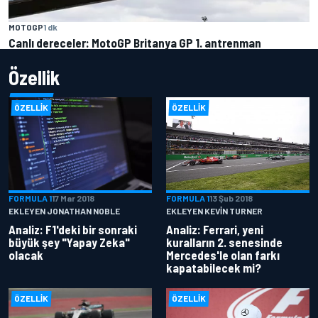
MOTOGP
1 dk
Canlı dereceler: MotoGP Britanya GP 1. antrenman
Özellik
ÖZELLIK
ÖZELLIK
FORMULA 1
17 Mar 2018
FORMULA 1
13 Şub 2018
EKLEYEN JONATHAN NOBLE
EKLEYEN KEVIN TURNER
Analiz: F1'deki bir sonraki
Analiz: Ferrari, yeni
büyük şey "Yapay Zeka"
kuralların 2. senesinde
olacak
Mercedes'le olan farkı
kapatabilecek mi?
ÖZELLIK
ÖZELLIK