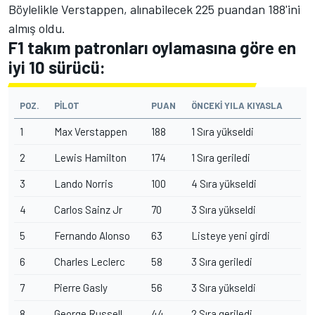
Böylelikle Verstappen, alınabilecek 225 puandan 188'ini
almış oldu.
F1 takım patronları oylamasına göre en
iyi 10 sürücü:
POZ.
PILOT
PUAN
ÖNCEKI YILA KIYASLA
1
Max Verstappen
188
1 Sıra yükseldi
2
Lewis Hamilton
174
1 Sıra geriledi
3
Lando Norris
100
4 Sıra yükseldi
4
Carlos Sainz Jr
70
3 Sıra yükseldi
5
Fernando Alonso
63
Listeye yeni girdi
6
Charles Leclerc
58
3 Sıra geriledi
7
Pierre Gasly
56
3 Sıra yükseldi
8
George Russell
44
2 Sıra geriledi