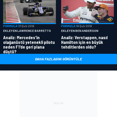
FORMULA 1
11 Şub 2018
FORMULA 1
6 Şub 2018
EKLEYEN LAWRENCE BARRETTO
EKLEYEN BEN ANDERSON
Analiz: Mercedes'in
Analiz: Verstappen, nasıl
olağanüstü yetenekli pilotu
Hamilton için en büyük
neden F1'de geri plana
tehditlerden oldu?
düştü?
DAHA FAZLASINI GÖRÜNTÜLE