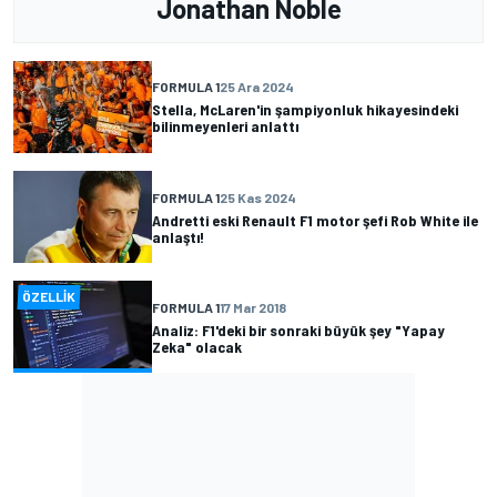
Jonathan Noble
FORMULA 1
25 Ara 2024
Stella, McLaren'in şampiyonluk hikayesindeki
bilinmeyenleri anlattı
FORMULA 1
25 Kas 2024
Andretti eski Renault F1 motor şefi Rob White ile
anlaştı!
ÖZELLIK
FORMULA 1
17 Mar 2018
Analiz: F1'deki bir sonraki büyük şey "Yapay
Zeka" olacak