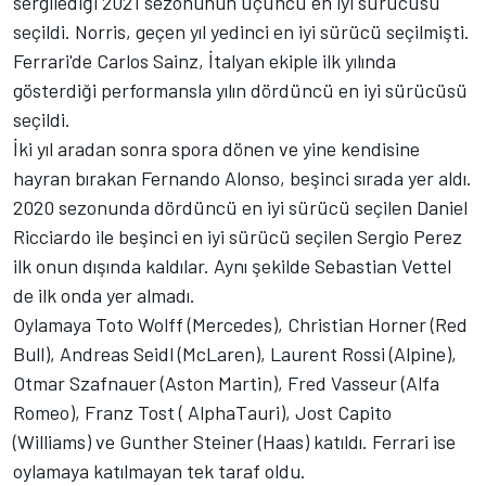
sergilediği 2021 sezonunun üçüncü en iyi sürücüsü
seçildi. Norris, geçen yıl yedinci en iyi sürücü seçilmişti.
Ferrari'de Carlos Sainz, İtalyan ekiple ilk yılında
gösterdiği performansla yılın dördüncü en iyi sürücüsü
seçildi.
İki yıl aradan sonra spora dönen ve yine kendisine
hayran bırakan Fernando Alonso, beşinci sırada yer aldı.
2020 sezonunda dördüncü en iyi sürücü seçilen Daniel
Ricciardo ile beşinci en iyi sürücü seçilen Sergio Perez
ilk onun dışında kaldılar. Aynı şekilde Sebastian Vettel
de ilk onda yer almadı.
Oylamaya Toto Wolff (Mercedes), Christian Horner (Red
Bull), Andreas Seidl (McLaren), Laurent Rossi (Alpine),
Otmar Szafnauer (Aston Martin), Fred Vasseur (Alfa
Romeo), Franz Tost ( AlphaTauri), Jost Capito
(Williams) ve Gunther Steiner (Haas) katıldı. Ferrari ise
oylamaya katılmayan tek taraf oldu.