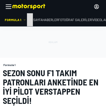
FORMULA 1
ANA SAYFA
HABERLER
FOTOĞRAF GALERILERI
VIDEOLA
Formula 1
SEZON SONU F1 TAKIM
PATRONLARI ANKETINDE EN
IYI PILOT VERSTAPPEN
SEÇILDI!